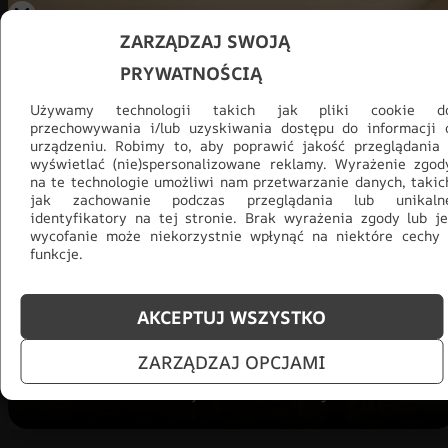
ZARZĄDZAJ SWOJĄ
PRYWATNOŚCIĄ
Używamy technologii takich jak pliki cookie d
przechowywania i/lub uzyskiwania dostępu do informacji 
urządzeniu. Robimy to, aby poprawić jakość przeglądania 
wyświetlać (nie)spersonalizowane reklamy. Wyrażenie zgod
na te technologie umożliwi nam przetwarzanie danych, takic
jak zachowanie podczas przeglądania lub unikaln
Promocja -30% na wszystko! Taka
identyfikatory na tej stronie. Brak wyrażenia zgody lub je
wycofanie może niekorzystnie wpłynąć na niektóre cechy 
okazja się nie powtórzy!
funkcje.
Tylko teraz: Cały asortyment
30% taniej.
Odśwież
salon na lato!
AKCEPTUJ WSZYSTKO
ZOBACZ PRODUKTY
ZARZĄDZAJ OPCJAMI