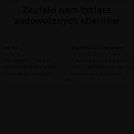
Zaufało nam tysiące
zadowolonych klientów
zystkim
Uwielbiam mój salon!
0.07.2026
26.07.2026
tkim LAMURAL – świetny
Odkąd kupiliśmy fototapetę uw
 mnie fototapeta bo ma super
salon – jest jasny i świeży. Cod
a, która była przystępna:)
cieszy mnie moja decyzja 🙂
Dorcia