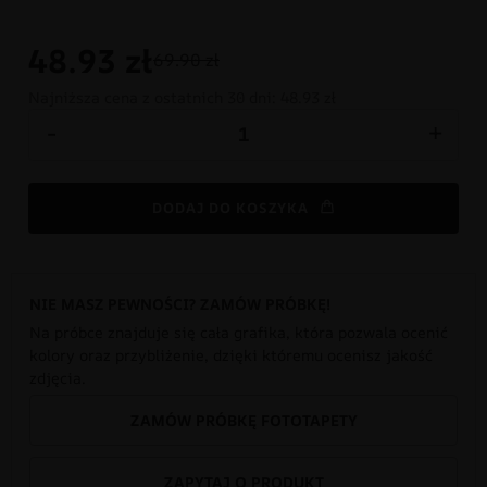
48.93
zł
69.90 zł
Najniższa cena z ostatnich 30 dni:
48.93 zł
-
+
DODAJ DO KOSZYKA
NIE MASZ PEWNOŚCI? ZAMÓW PRÓBKĘ!
Na próbce znajduje się cała grafika, która pozwala ocenić
kolory oraz przybliżenie, dzięki któremu ocenisz jakość
zdjęcia.
ZAMÓW PRÓBKĘ FOTOTAPETY
ZAPYTAJ O PRODUKT