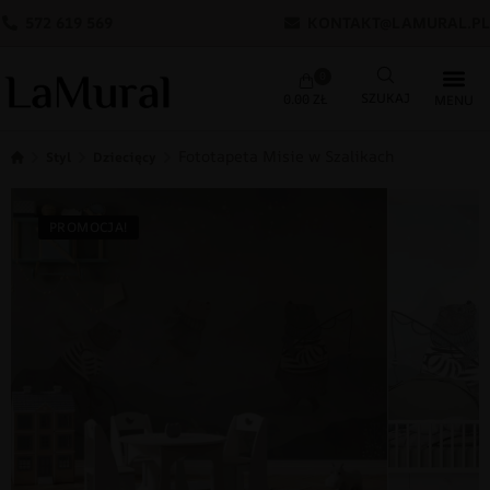
572 619 569
KONTAKT@LAMURAL.PL
0
0.00
ZŁ
Fototapeta Misie w Szalikach
Styl
Dziecięcy
PROMOCJA!