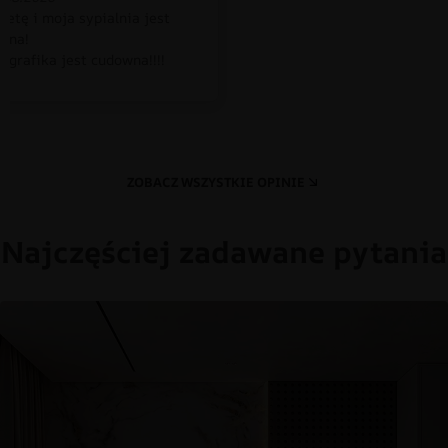
petę i moja sypialnia jest
czna!
 grafika jest cudowna!!!!
ZOBACZ WSZYSTKIE OPINIE
Najczęściej zadawane pytania