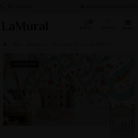
572 619 569
KONTAKT@LAMURAL.PL
0
0.00
ZŁ
Fototapeta Miasto na Kółkach
Styl
Dziecięcy
PROMOCJA!