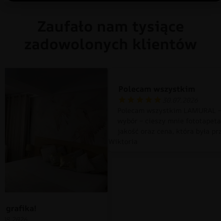
Zaufało nam tysiące
zadowolonych klientów
Polecam wszystkim
30.07.2026
Polecam wszystkim LAMURAL –
wybór – cieszy mnie fototapet
jakość oraz cena, która była pr
Wiktoria
 grafika!
.08.2026