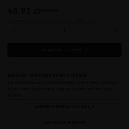
48.93
zł
69.90 zł
Najniższa cena z ostatnich 30 dni:
48.93 zł
-
+
DODAJ DO KOSZYKA
NIE MASZ PEWNOŚCI? ZAMÓW PRÓBKĘ!
Na próbce znajduje się cała grafika, która pozwala ocenić
kolory oraz przybliżenie, dzięki któremu ocenisz jakość
zdjęcia.
ZAMÓW PRÓBKĘ FOTOTAPETY
ZAPYTAJ O PRODUKT