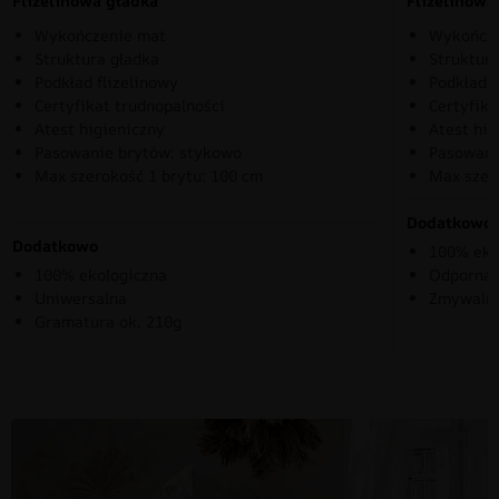
Flizelinowa gładka
Flizelinow
Wykończenie mat
Wykończe
Struktura gładka
Struktura
Podkład flizelinowy
Podkład f
Certyfikat trudnopalności
Certyfika
Atest higieniczny
Atest hig
Pasowanie brytów: stykowo
Pasowani
Max szerokość 1 brytu: 100 cm
Max szer
Dodatkowo
Dodatkowo
100% eko
100% ekologiczna
Odporna 
Uniwersalna
Zmywaln
Gramatura ok. 210g