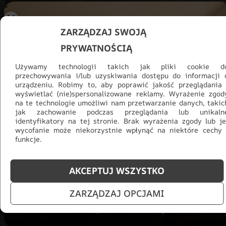
ZARZĄDZAJ SWOJĄ
PRYWATNOŚCIĄ
Używamy technologii takich jak pliki cookie d
przechowywania i/lub uzyskiwania dostępu do informacji 
urządzeniu. Robimy to, aby poprawić jakość przeglądania 
wyświetlać (nie)spersonalizowane reklamy. Wyrażenie zgod
na te technologie umożliwi nam przetwarzanie danych, takic
jak zachowanie podczas przeglądania lub unikaln
Promocja -30% na wszystko! Taka
identyfikatory na tej stronie. Brak wyrażenia zgody lub je
wycofanie może niekorzystnie wpłynąć na niektóre cechy 
okazja się nie powtórzy!
funkcje.
Tylko teraz: Cały asortyment
30% taniej.
Odśwież
salon na lato!
AKCEPTUJ WSZYSTKO
ZOBACZ PRODUKTY
ZARZĄDZAJ OPCJAMI