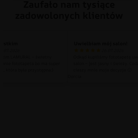
Zaufało nam tysiące
zadowolonych klientów
zystkim
Uwielbiam mój salon!
0.07.2026
26.07.2026
tkim LAMURAL – świetny
Odkąd kupiliśmy fototapetę uw
 mnie fototapeta bo ma super
salon – jest jasny i świeży. Cod
a, która była przystępna:)
cieszy mnie moja decyzja 🙂
Dorcia