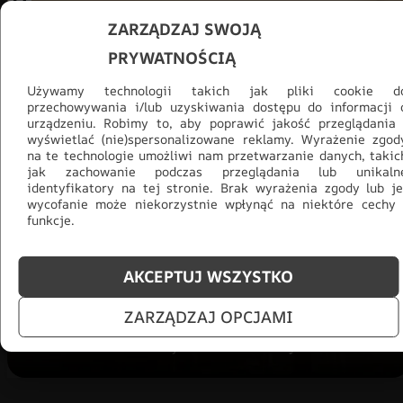
ZARZĄDZAJ SWOJĄ
PRYWATNOŚCIĄ
Używamy technologii takich jak pliki cookie d
przechowywania i/lub uzyskiwania dostępu do informacji 
urządzeniu. Robimy to, aby poprawić jakość przeglądania 
wyświetlać (nie)spersonalizowane reklamy. Wyrażenie zgod
na te technologie umożliwi nam przetwarzanie danych, takic
jak zachowanie podczas przeglądania lub unikaln
Promocja -30% na wszystko! Taka
identyfikatory na tej stronie. Brak wyrażenia zgody lub je
okazja się nie powtórzy!
wycofanie może niekorzystnie wpłynąć na niektóre cechy 
funkcje.
Tylko teraz: Cały asortyment
30% taniej.
Odśwież
salon na lato!
AKCEPTUJ WSZYSTKO
ZOBACZ PRODUKTY
ZARZĄDZAJ OPCJAMI