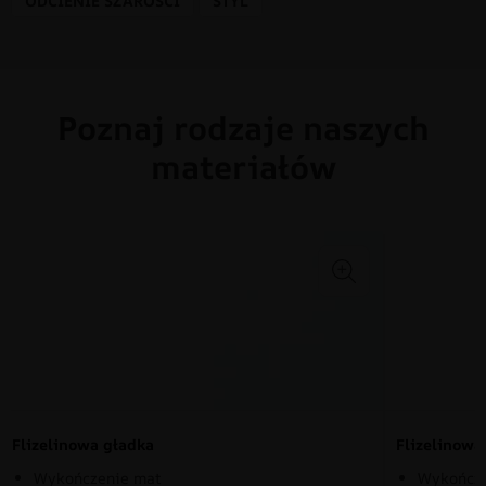
ODCIENIE SZAROŚCI
STYL
Poznaj rodzaje naszych
materiałów
Flizelinowa gładka
Flizelinow
Wykończenie mat
Wykończe