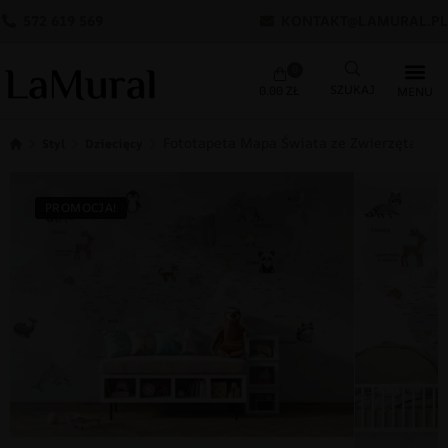
572 619 569
KONTAKT@LAMURAL.PL
0
0.00
ZŁ
Fototapeta Mapa Świata ze Zwierzętami
Styl
Dziecięcy
PROMOCJA!