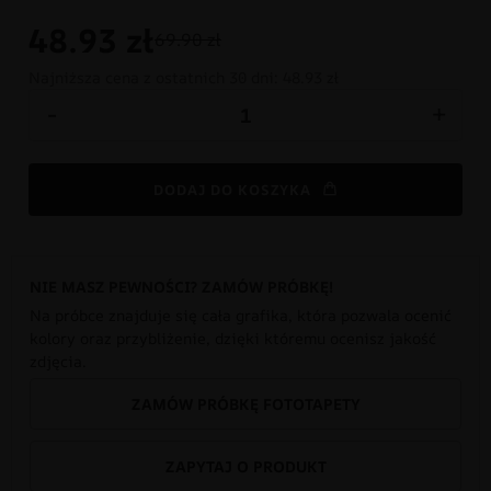
48.93
zł
69.90 zł
Najniższa cena z ostatnich 30 dni:
48.93 zł
-
+
DODAJ DO KOSZYKA
NIE MASZ PEWNOŚCI? ZAMÓW PRÓBKĘ!
Na próbce znajduje się cała grafika, która pozwala ocenić
kolory oraz przybliżenie, dzięki któremu ocenisz jakość
zdjęcia.
ZAMÓW PRÓBKĘ FOTOTAPETY
ZAPYTAJ O PRODUKT