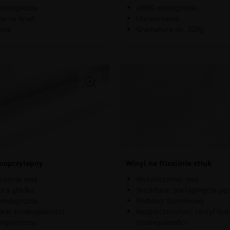
kologiczna
100% ekologiczna
a na brud
Uniwersalna
lna
Gramatura ok. 320g
moprzylepny
Winyl na flizelinie stiuk
czenie mat
Wykończenie: mat
ura gładka
Struktura: pociągnięcia pę
kologiczna
Podkład: flizelinowy
ikat trudnopalności
Bezpieczeństwo: certyfikat
higieniczny
trudnopalności