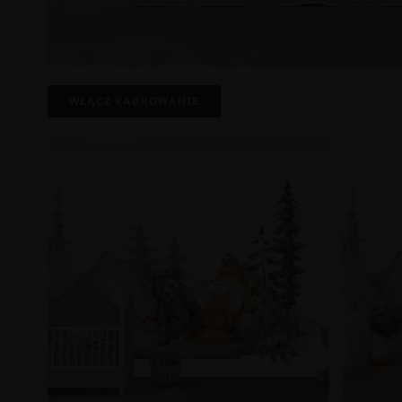
WŁĄCZ KADROWANIE