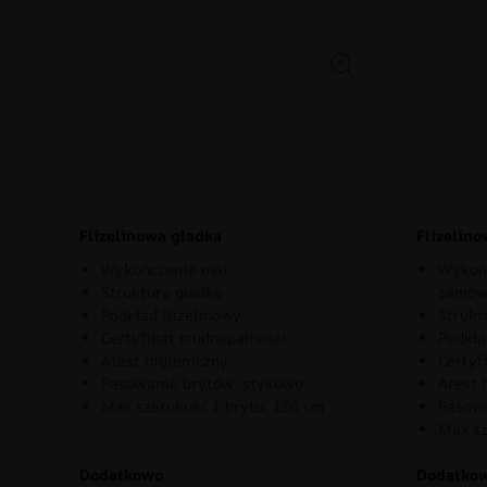
Flizelinowa gładka
Flizelin
Wykończenie mat
Wykońc
Struktura gładka
zamów
Podkład flizelinowy
Strukt
Certyfikat trudnopalności
Podkła
Atest higieniczny
Certyf
Pasowanie brytów: stykowo
Atest 
Max szerokość 1 brytu: 100 cm
Pasowa
Max sz
Dodatkowo
Dodatko