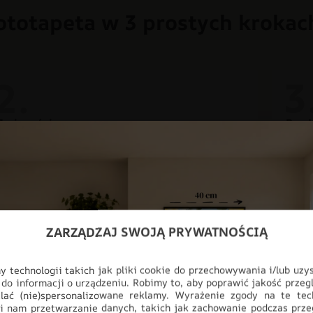
ototapeta w 3 prostych krokac
Zmierz ścianę
Prod
Aby uniknąć problemów z krzywiznami ścian, do
Twoją
ostatecznych wymiarów dodaj po 3 cm zapasu z
dbało
każdej strony.
przec
ZARZĄDZAJ SWOJĄ PRYWATNOŚCIĄ
 technologii takich jak pliki cookie do przechowywania i/lub uzy
Nowoczesna dek
 do informacji o urządzeniu. Robimy to, aby poprawić jakość przegl
lać (nie)spersonalizowane reklamy. Wyrażenie zgody na te tec
i nam przetwarzanie danych, takich jak zachowanie podczas prze
Odmień swoje wnętrze dzięki fot