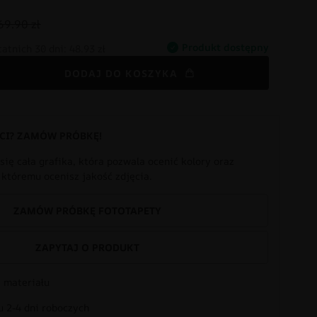
69.90 zł
Produkt dostępny
tatnich 30 dni:
48.93 zł
DODAJ DO KOSZYKA
CI? ZAMÓW PRÓBKĘ!
się cała grafika, która pozwala ocenić kolory oraz
i któremu ocenisz jakość zdjęcia.
ZAMÓW PRÓBKĘ FOTOTAPETY
ZAPYTAJ O PRODUKT
 materiału
 2-4 dni roboczych