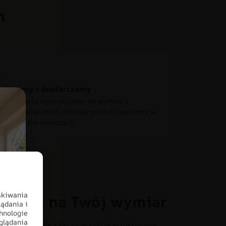
h
ukujemy i dostarczamy
 fototapetę wydrukujemy na wymiar z
ścią o każdy detal. Gotowy produkt wyślemy w
iągu 2-4 dni roboczych.
skiwania
oracja na Twój wymiar
ądania i
hnologie
glądania
otapecie, która łączy w sobie artystyczny