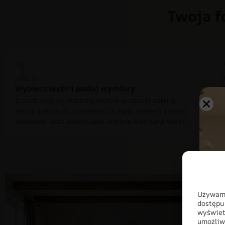
Twoja f
Wybierz wzór i podaj wymiary
Znajdź swój wymarzony motyw w naszej galerii.
Wpisz szerokość i wysokość ściany, wybierz rodzaj
materiału oraz ewentualne odbicie lustrzane wzoru.
Używamy
dostępu
wyświet
umożliw