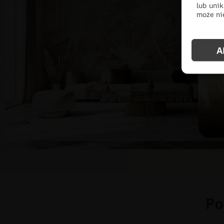
lub unik
może nie
A
Po