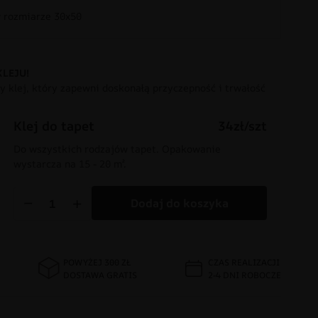
rozmiarze 30x50
KLEJU!
 klej, który zapewni doskonałą przyczepność i trwałość
Klej do tapet
34zł/szt
Do wszystkich rodzajów tapet. Opakowanie
wystarcza na 15 - 20 m².
−
+
Dodaj do koszyka
POWYŻEJ 300 ZŁ
CZAS REALIZACJI
DOSTAWA GRATIS
2-4 DNI ROBOCZE