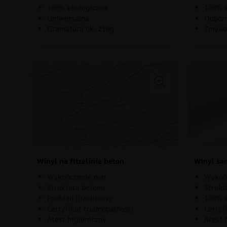
100% ekologiczna
100% e
Uniwersalna
Odporn
Gramatura ok. 210g
Zmywa
Winyl na flizelinie beton
Winyl sa
Wykończenie mat
Wykoń
Struktura betonu
Strukt
Podkład flizelinowy
100% e
Certyfikat trudnopalności
Certyf
Atest higieniczny
Atest 