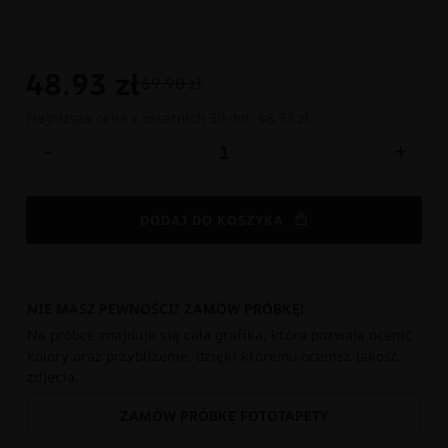
48.93
zł
69.90 zł
Najniższa cena z ostatnich 30 dni:
48.93 zł
-
+
DODAJ DO KOSZYKA
NIE MASZ PEWNOŚCI? ZAMÓW PRÓBKĘ!
Na próbce znajduje się cała grafika, która pozwala ocenić
kolory oraz przybliżenie, dzięki któremu ocenisz jakość
zdjęcia.
ZAMÓW PRÓBKĘ FOTOTAPETY