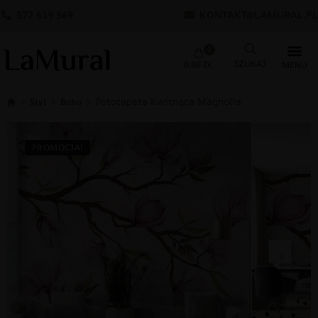
572 619 569
KONTAKT@LAMURAL.PL
0
0.00
ZŁ
Fototapeta Kwitnąca Magnolia
Styl
Boho
PROMOCJA!