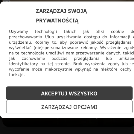
ZARZĄDZAJ SWOJĄ
PRYWATNOŚCIĄ
Używamy technologii takich jak pliki cookie d
przechowywania i/lub uzyskiwania dostępu do informacji 
urządzeniu. Robimy to, aby poprawić jakość przeglądania 
wyświetlać (nie)spersonalizowane reklamy. Wyrażenie zgod
na te technologie umożliwi nam przetwarzanie danych, takic
jak zachowanie podczas przeglądania lub unikaln
Promocja -30% na wszystko! Taka
identyfikatory na tej stronie. Brak wyrażenia zgody lub je
okazja się nie powtórzy!
wycofanie może niekorzystnie wpłynąć na niektóre cechy 
funkcje.
Tylko teraz: Cały asortyment
30% taniej.
Odśwież
salon na lato!
AKCEPTUJ WSZYSTKO
ZOBACZ PRODUKTY
ZARZĄDZAJ OPCJAMI