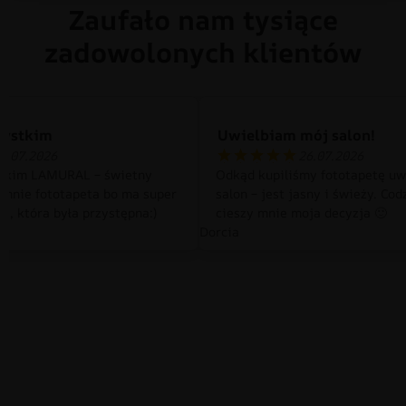
Zaufało nam tysiące
zadowolonych klientów
zystkim
Uwielbiam mój salon!
0.07.2026
26.07.2026
tkim LAMURAL – świetny
Odkąd kupiliśmy fototapetę uw
 mnie fototapeta bo ma super
salon – jest jasny i świeży. Cod
a, która była przystępna:)
cieszy mnie moja decyzja 🙂
Dorcia