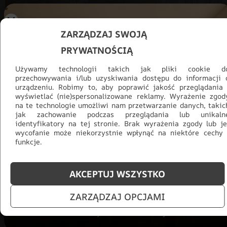
ZARZĄDZAJ SWOJĄ
PRYWATNOŚCIĄ
Używamy technologii takich jak pliki cookie d
przechowywania i/lub uzyskiwania dostępu do informacji 
urządzeniu. Robimy to, aby poprawić jakość przeglądania 
wyświetlać (nie)spersonalizowane reklamy. Wyrażenie zgod
na te technologie umożliwi nam przetwarzanie danych, takic
jak zachowanie podczas przeglądania lub unikaln
Promocja -30% na wszystko! Taka
identyfikatory na tej stronie. Brak wyrażenia zgody lub je
wycofanie może niekorzystnie wpłynąć na niektóre cechy 
okazja się nie powtórzy!
funkcje.
Tylko teraz: Cały asortyment
30% taniej.
Odśwież
salon na lato!
AKCEPTUJ WSZYSTKO
ZOBACZ PRODUKTY
ZARZĄDZAJ OPCJAMI