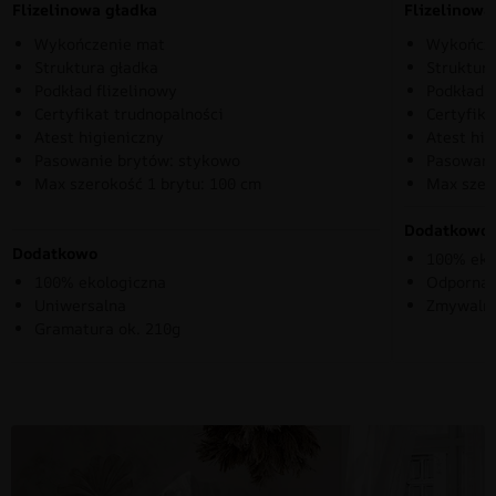
Flizelinowa gładka
Flizelinow
Wykończenie mat
Wykończe
Struktura gładka
Struktura
Podkład flizelinowy
Podkład f
Certyfikat trudnopalności
Certyfika
Atest higieniczny
Atest hig
Pasowanie brytów: stykowo
Pasowani
Max szerokość 1 brytu: 100 cm
Max szer
Dodatkowo
Dodatkowo
100% eko
100% ekologiczna
Odporna 
Uniwersalna
Zmywaln
Gramatura ok. 210g