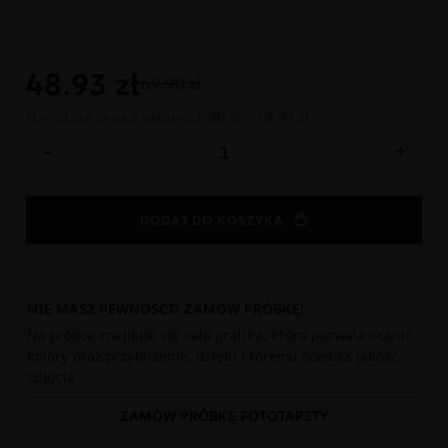
48.93
zł
69.90 zł
Najniższa cena z ostatnich 30 dni:
48.93 zł
-
+
DODAJ DO KOSZYKA
NIE MASZ PEWNOŚCI? ZAMÓW PRÓBKĘ!
Na próbce znajduje się cała grafika, która pozwala ocenić
kolory oraz przybliżenie, dzięki któremu ocenisz jakość
zdjęcia.
ZAMÓW PRÓBKĘ FOTOTAPETY