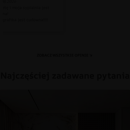
.08.2026
petę i moja sypialnia jest
czna!
 grafika jest cudowna!!!!
ZOBACZ WSZYSTKIE OPINIE
Najczęściej zadawane pytania