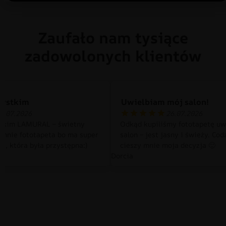
Zaufało nam tysiące
zadowolonych klientów
zystkim
Uwielbiam mój salon!
0.07.2026
26.07.2026
tkim LAMURAL – świetny
Odkąd kupiliśmy fototapetę uw
 mnie fototapeta bo ma super
salon – jest jasny i świeży. Cod
a, która była przystępna:)
cieszy mnie moja decyzja 🙂
Dorcia