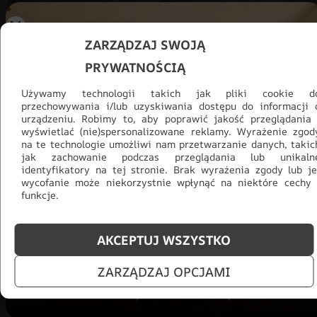
ZARZĄDZAJ SWOJĄ
PRYWATNOŚCIĄ
Używamy technologii takich jak pliki cookie d
przechowywania i/lub uzyskiwania dostępu do informacji 
urządzeniu. Robimy to, aby poprawić jakość przeglądania 
wyświetlać (nie)spersonalizowane reklamy. Wyrażenie zgod
na te technologie umożliwi nam przetwarzanie danych, takic
jak zachowanie podczas przeglądania lub unikaln
identyfikatory na tej stronie. Brak wyrażenia zgody lub je
Promocja -30% na wszystko! Taka
wycofanie może niekorzystnie wpłynąć na niektóre cechy 
funkcje.
okazja się nie powtórzy!
Tylko teraz: Cały asortyment
30% taniej.
Odśwież
AKCEPTUJ WSZYSTKO
salon na lato!
ZARZĄDZAJ OPCJAMI
ZOBACZ PRODUKTY