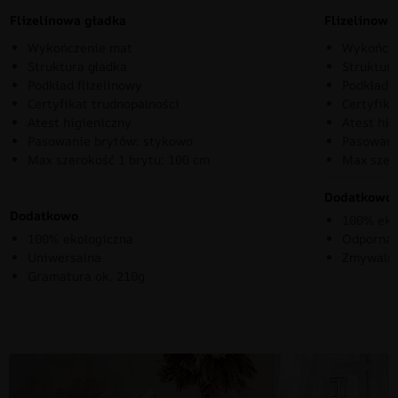
Flizelinowa gładka
Flizelinow
Wykończenie mat
Wykończe
Struktura gładka
Struktura
Podkład flizelinowy
Podkład f
Certyfikat trudnopalności
Certyfika
Atest higieniczny
Atest hig
Pasowanie brytów: stykowo
Pasowani
Max szerokość 1 brytu: 100 cm
Max szer
Dodatkowo
Dodatkowo
100% eko
100% ekologiczna
Odporna 
Uniwersalna
Zmywaln
Gramatura ok. 210g