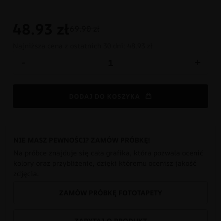
48.93
zł
69.90 zł
Najniższa cena z ostatnich 30 dni:
48.93 zł
-
+
DODAJ DO KOSZYKA
NIE MASZ PEWNOŚCI? ZAMÓW PRÓBKĘ!
Na próbce znajduje się cała grafika, która pozwala ocenić
kolory oraz przybliżenie, dzięki któremu ocenisz jakość
zdjęcia.
ZAMÓW PRÓBKĘ FOTOTAPETY
ZAPYTAJ O PRODUKT