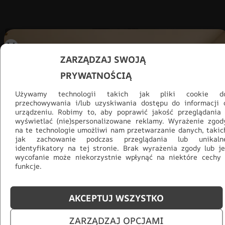
ZARZĄDZAJ SWOJĄ
PRYWATNOŚCIĄ
Używamy technologii takich jak pliki cookie d
przechowywania i/lub uzyskiwania dostępu do informacji 
urządzeniu. Robimy to, aby poprawić jakość przeglądania 
wyświetlać (nie)spersonalizowane reklamy. Wyrażenie zgod
na te technologie umożliwi nam przetwarzanie danych, takic
jak zachowanie podczas przeglądania lub unikaln
identyfikatory na tej stronie. Brak wyrażenia zgody lub je
wycofanie może niekorzystnie wpłynąć na niektóre cechy 
funkcje.
Promocja -30% na wszystko! Taka
okazja się nie powtórzy!
AKCEPTUJ WSZYSTKO
Tylko teraz: Cały asortyment
30% taniej.
Odśwież
ZARZĄDZAJ OPCJAMI