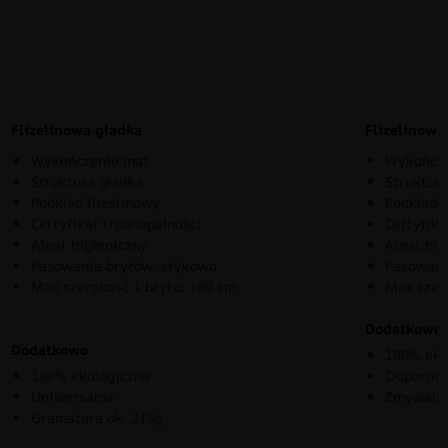
Flizelinowa gładka
Flizelinow
Wykończenie mat
Wykończe
Struktura gładka
Struktura
Podkład flizelinowy
Podkład f
Certyfikat trudnopalności
Certyfika
Atest higieniczny
Atest hig
Pasowanie brytów: stykowo
Pasowani
Max szerokość 1 brytu: 100 cm
Max szer
Dodatkowo
Dodatkowo
100% eko
100% ekologiczna
Odporna 
Uniwersalna
Zmywaln
Gramatura ok. 210g