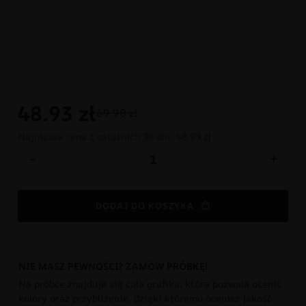
48.93
zł
69.90 zł
Najniższa cena z ostatnich 30 dni:
48.93 zł
-
+
DODAJ DO KOSZYKA
NIE MASZ PEWNOŚCI? ZAMÓW PRÓBKĘ!
Na próbce znajduje się cała grafika, która pozwala ocenić
kolory oraz przybliżenie, dzięki któremu ocenisz jakość