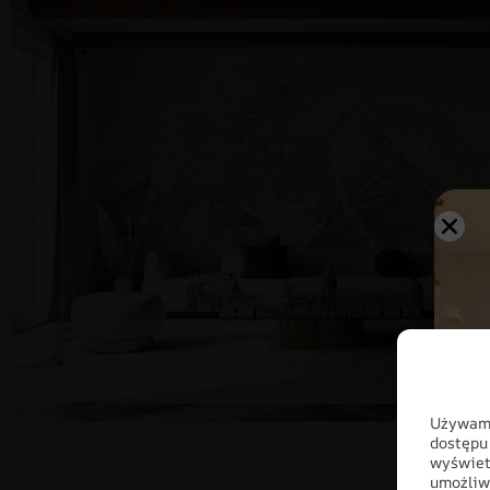
Używamy
dostępu
wyświet
umożliw