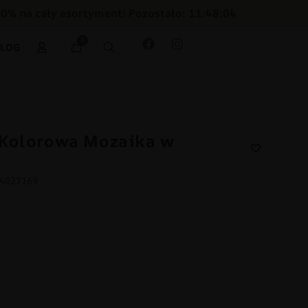
30% na cały asortyment! Pozostało: 11:48:03
0
BLOG
 Kolorowa Mozaika w
44027169