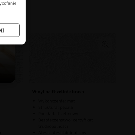
wycofanie
łów
MI
Winyl na flizelinie brush
Wykończenie: mat
Struktura: pędzla
Podkład: flizelinowy
Bezpieczeństwo: certyfikat
trudnopalności
o
Atest: atest higieniczny