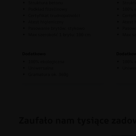
Struktura betonu
Strukt
Podkład flizelinowy
100% e
Certyfikat trudnopalności
Certyf
Atest higieniczny
Atest 
Pasowanie brytów: stykowo
Pasowa
Max szerokość 1 brytu: 100 cm
Max sz
Dodatkowo
Dodatko
100% ekologiczna
100% e
Uniwersalna
Uniwe
Gramatura ok. 360g
Zaufało nam tysiące zado