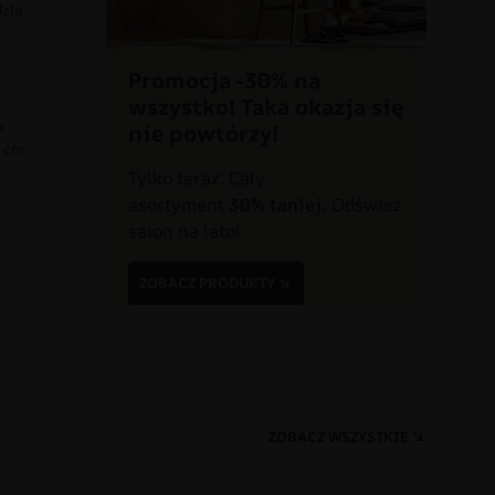
dzla
Promocja -30% na
wszystko! Taka okazja się
o
nie powtórzy!
0 cm
Tylko teraz: Cały
asortyment
30% taniej.
Odśwież
a
salon na lato!
ZOBACZ PRODUKTY
ZOBACZ WSZYSTKIE