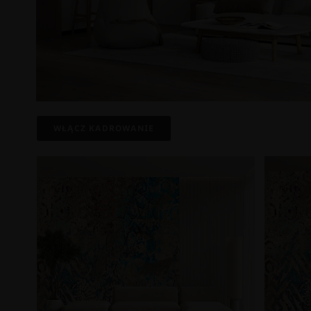
WŁĄCZ KADROWANIE