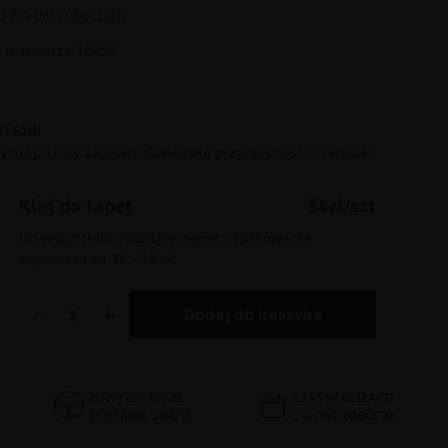
 2-4 dni roboczych
rozmiarze 30x50
KLEJU!
 klej, który zapewni doskonałą przyczepność i trwałość
Klej do tapet
34zł/szt
Do wszystkich rodzajów tapet. Opakowanie
wystarcza na 15 - 20 m².
−
+
Dodaj do koszyka
POWYŻEJ 300 ZŁ
CZAS REALIZACJI
DOSTAWA GRATIS
2-4 DNI ROBOCZE