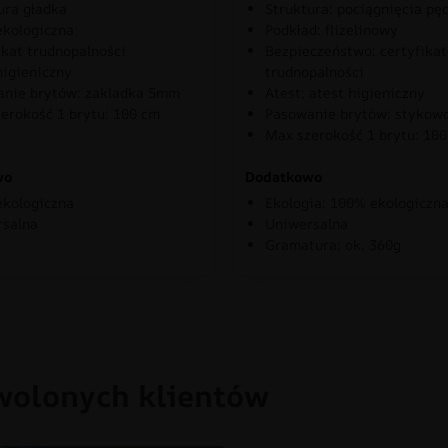
ura gładka
Struktura: pociągnięcia pę
kologiczna
Podkład: flizelinowy
ikat trudnopalności
Bezpieczeństwo: certyfikat
higieniczny
trudnopalności
nie brytów: zakladka 5mm
Atest: atest higieniczny
erokość 1 brytu: 100 cm
Pasowanie brytów: stykow
Max szerokość 1 brytu: 10
wo
Dodatkowo
kologiczna
Ekologia: 100% ekologiczn
rsalna
Uniwersalna
Gramatura: ok. 360g
wolonych klientów