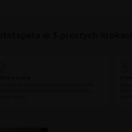
ototapeta w 3 prostych krokac
Zmierz ścianę
Prod
Aby uniknąć problemów z krzywiznami ścian, do
Twoją
ostatecznych wymiarów dodaj po 3 cm zapasu z
dbało
każdej strony.
przec