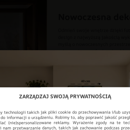
Nowoczesna dek
Odmień swoje wnętrze dzięki fot
design z najwyższą jakością wyk
myślą o nowoczesnych przestrzen
salonu, aż po profesjonalne biur
pełnej personalizacji, produkt i
ściany, stając się głównym punk
DO POKOJU
DO PRZEDPOKOJ
KOLOROWY
KOLORY
MUR
ZARZĄDZAJ SWOJĄ PRYWATNOŚCIĄ
 technologii takich jak pliki cookie do przechowywania i/lub uzy
 do informacji o urządzeniu. Robimy to, aby poprawić jakość przegl
lać (nie)spersonalizowane reklamy. Wyrażenie zgody na te tec
i nam przetwarzanie danych, takich jak zachowanie podczas prze