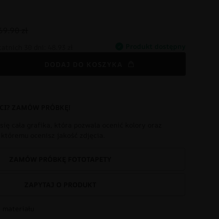
69.90 zł
Produkt dostępny
tatnich 30 dni:
48.93 zł
DODAJ DO KOSZYKA
CI? ZAMÓW PRÓBKĘ!
się cała grafika, która pozwala ocenić kolory oraz
i któremu ocenisz jakość zdjęcia.
ZAMÓW PRÓBKĘ FOTOTAPETY
ZAPYTAJ O PRODUKT
 materiału