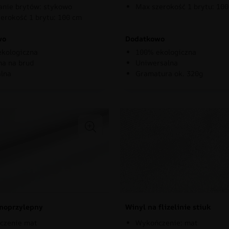
nie brytów: stykowo
Max szerokość 1 brytu: 10
erokość 1 brytu: 100 cm
wo
Dodatkowo
kologiczna
100% ekologiczna
a na brud
Uniwersalna
lna
Gramatura ok. 320g
moprzylepny
Winyl na flizelinie stiuk
czenie mat
Wykończenie: mat