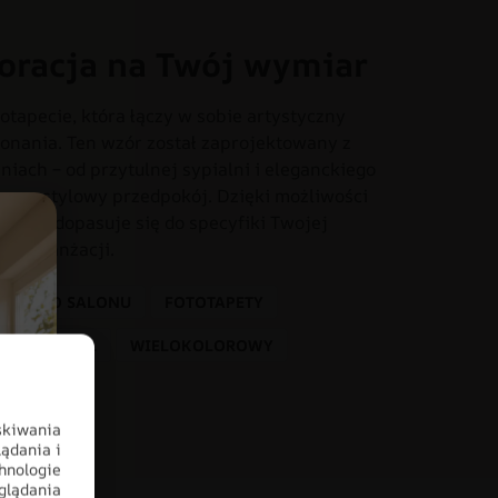
oracja na Twój wymiar
otapecie, która łączy w sobie artystyczny
onania. Ten wzór został zaprojektowany z
iach – od przytulnej sypialni i eleganckiego
o czy stylowy przedpokój. Dzięki możliwości
dealnie dopasuje się do specyfiki Twojej
tem aranżacji.
U
DO SALONU
FOTOTAPETY
ALE
STYL
WIELOKOLOROWY
skiwania
ądania i
hnologie
glądania