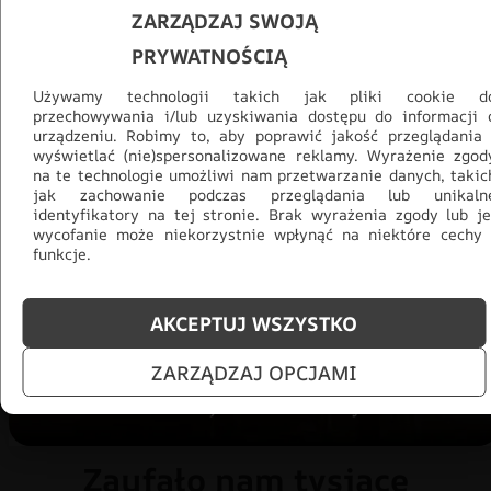
ZARZĄDZAJ SWOJĄ
PRYWATNOŚCIĄ
Używamy technologii takich jak pliki cookie d
przechowywania i/lub uzyskiwania dostępu do informacji 
urządzeniu. Robimy to, aby poprawić jakość przeglądania 
wyświetlać (nie)spersonalizowane reklamy. Wyrażenie zgod
na te technologie umożliwi nam przetwarzanie danych, takic
Promocja -30% na wszystko! Taka
jak zachowanie podczas przeglądania lub unikaln
okazja się nie powtórzy!
identyfikatory na tej stronie. Brak wyrażenia zgody lub je
wycofanie może niekorzystnie wpłynąć na niektóre cechy 
funkcje.
Tylko teraz: Cały asortyment
30% taniej.
Odśwież
salon na lato!
AKCEPTUJ WSZYSTKO
ZOBACZ PRODUKTY
ZARZĄDZAJ OPCJAMI
Zaufało nam tysiące