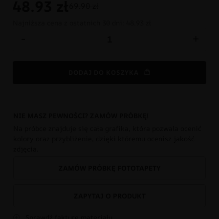
48.93
zł
69.90 zł
Najniższa cena z ostatnich 30 dni:
48.93 zł
-
+
DODAJ DO KOSZYKA
NIE MASZ PEWNOŚCI? ZAMÓW PRÓBKĘ!
Na próbce znajduje się cała grafika, która pozwala ocenić
kolory oraz przybliżenie, dzięki któremu ocenisz jakość
zdjęcia.
ZAMÓW PRÓBKĘ FOTOTAPETY
ZAPYTAJ O PRODUKT
Sprawdź fakturę materiału