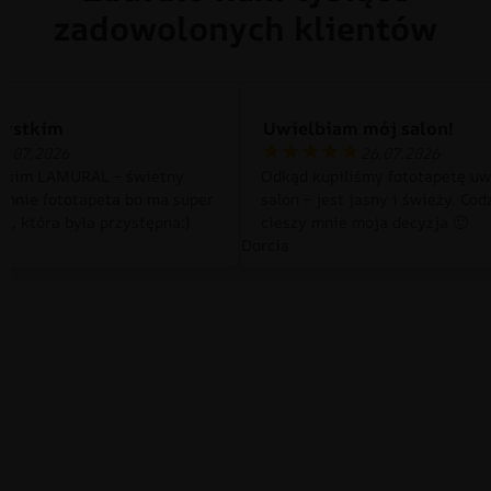
zadowolonych klientów
zystkim
Uwielbiam mój salon!
0.07.2026
26.07.2026
tkim LAMURAL – świetny
Odkąd kupiliśmy fototapetę uw
 mnie fototapeta bo ma super
salon – jest jasny i świeży. Cod
a, która była przystępna:)
cieszy mnie moja decyzja 🙂
Dorcia