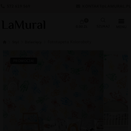
572 619 569
KONTAKT@LAMURAL.PL
0
0.00
ZŁ
Fototapeta Koloroboty
Styl
Dziecięcy
PROMOCJA!