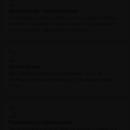
Wybierz wzór i podaj wymiary
Znajdź swój wymarzony motyw w naszej galerii. Wpisz
szerokość i wysokość ściany, wybierz rodzaj materiału
oraz ewentualne odbicie lustrzane wzoru.
Zmierz ścianę
Aby uniknąć problemów z krzywiznami ścian, do
ostatecznych wymiarów dodaj po 3 cm zapasu z każdej
strony.
Produkujemy i dostarczamy
Twoją fototapetę wydrukujemy na wymiar z dbałością o