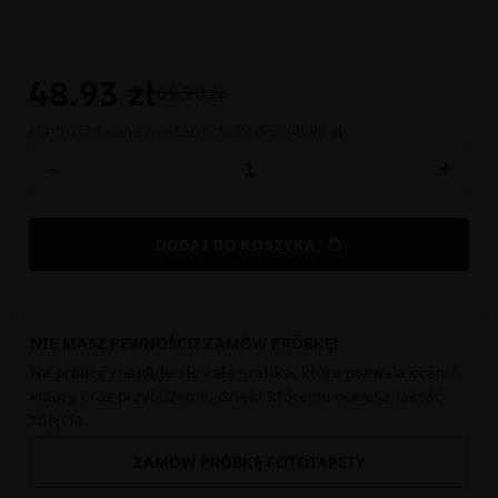
48.93
zł
69.90 zł
Najniższa cena z ostatnich 30 dni:
48.93 zł
-
+
DODAJ DO KOSZYKA
NIE MASZ PEWNOŚCI? ZAMÓW PRÓBKĘ!
Na próbce znajduje się cała grafika, która pozwala ocenić
kolory oraz przybliżenie, dzięki któremu ocenisz jakość
zdjęcia.
ZAMÓW PRÓBKĘ FOTOTAPETY