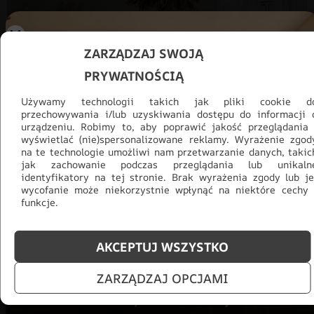
ZARZĄDZAJ SWOJĄ
PRYWATNOŚCIĄ
Używamy technologii takich jak pliki cookie d
przechowywania i/lub uzyskiwania dostępu do informacji 
urządzeniu. Robimy to, aby poprawić jakość przeglądania 
wyświetlać (nie)spersonalizowane reklamy. Wyrażenie zgod
na te technologie umożliwi nam przetwarzanie danych, takic
jak zachowanie podczas przeglądania lub unikaln
identyfikatory na tej stronie. Brak wyrażenia zgody lub je
wycofanie może niekorzystnie wpłynąć na niektóre cechy 
Promocja -30% na wszystko! Taka
funkcje.
okazja się nie powtórzy!
Tylko teraz: Cały asortyment
30% taniej.
Odśwież
AKCEPTUJ WSZYSTKO
salon na lato!
ZARZĄDZAJ OPCJAMI
ZOBACZ PRODUKTY