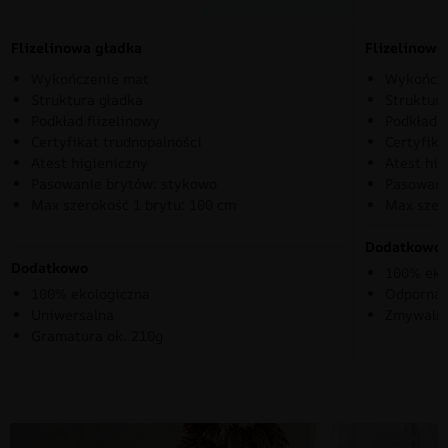
Flizelinowa gładka
Flizelinow
Wykończenie mat
Wykończe
Struktura gładka
Struktura
Podkład flizelinowy
Podkład f
Certyfikat trudnopalności
Certyfika
Atest higieniczny
Atest hig
Pasowanie brytów: stykowo
Pasowani
Max szerokość 1 brytu: 100 cm
Max szer
Dodatkowo
Dodatkowo
100% eko
100% ekologiczna
Odporna 
Uniwersalna
Zmywaln
Gramatura ok. 210g