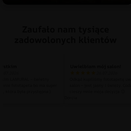
Zaufało nam tysiące
zadowolonych klientów
zystkim
Uwielbiam mój salon!
0.07.2026
26.07.2026
tkim LAMURAL – świetny
Odkąd kupiliśmy fototapetę uw
 mnie fototapeta bo ma super
salon – jest jasny i świeży. Cod
a, która była przystępna:)
cieszy mnie moja decyzja 🙂
Dorcia