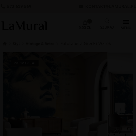
572 619 569
KONTAKT@LAMURAL.PL
0
0.00
ZŁ
Fototapeta Grecki Wzrok
Styl
Vintage & Retro
PROMOCJA!