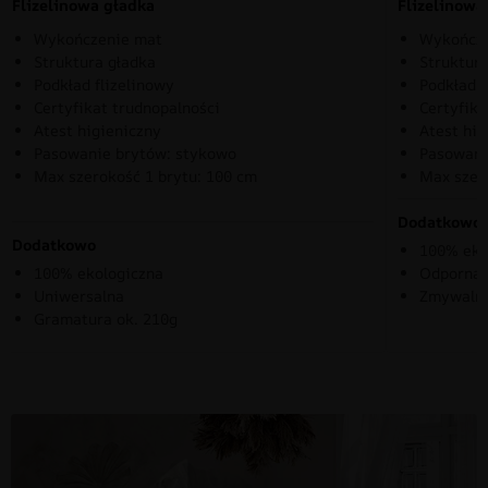
Flizelinowa gładka
Flizelinow
Wykończenie mat
Wykończe
Struktura gładka
Struktura
Podkład flizelinowy
Podkład f
Certyfikat trudnopalności
Certyfika
Atest higieniczny
Atest hig
Pasowanie brytów: stykowo
Pasowani
Max szerokość 1 brytu: 100 cm
Max szer
Dodatkowo
Dodatkowo
100% eko
100% ekologiczna
Odporna 
Uniwersalna
Zmywaln
Gramatura ok. 210g