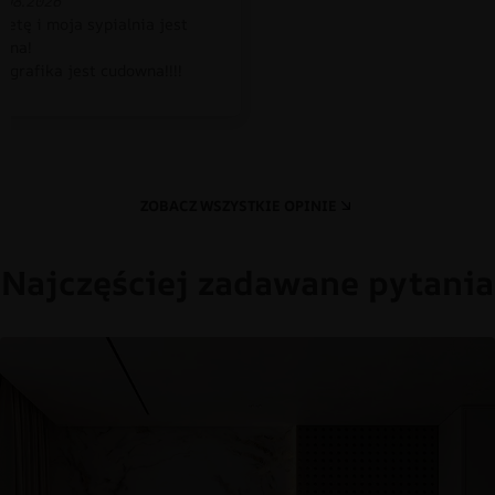
.08.2026
petę i moja sypialnia jest
czna!
 grafika jest cudowna!!!!
ZOBACZ WSZYSTKIE OPINIE
Najczęściej zadawane pytania