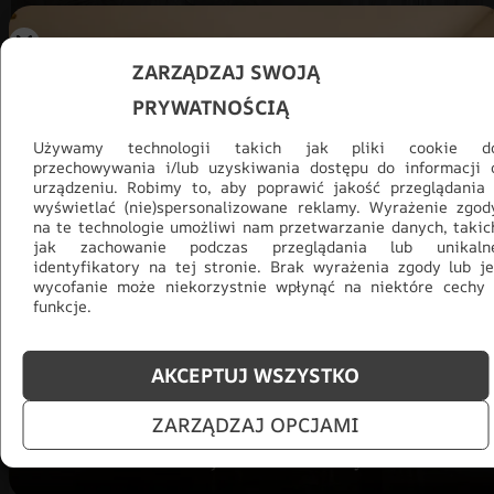
ZARZĄDZAJ SWOJĄ
PRYWATNOŚCIĄ
Używamy technologii takich jak pliki cookie d
przechowywania i/lub uzyskiwania dostępu do informacji 
urządzeniu. Robimy to, aby poprawić jakość przeglądania 
wyświetlać (nie)spersonalizowane reklamy. Wyrażenie zgod
na te technologie umożliwi nam przetwarzanie danych, takic
jak zachowanie podczas przeglądania lub unikaln
Promocja -30% na wszystko! Taka
identyfikatory na tej stronie. Brak wyrażenia zgody lub je
wycofanie może niekorzystnie wpłynąć na niektóre cechy 
okazja się nie powtórzy!
funkcje.
Tylko teraz: Cały asortyment
30% taniej.
Odśwież
salon na lato!
AKCEPTUJ WSZYSTKO
ZOBACZ PRODUKTY
ZARZĄDZAJ OPCJAMI