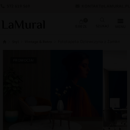
572 619 569
KONTAKT@LAMURAL.PL
0
0.00
ZŁ
Fototapeta Dziewczyna z Zamknięty
Styl
Vintage & Retro
PROMOCJA!