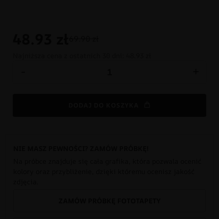
48.93
zł
69.90 zł
Najniższa cena z ostatnich 30 dni:
48.93 zł
-
+
DODAJ DO KOSZYKA
NIE MASZ PEWNOŚCI? ZAMÓW PRÓBKĘ!
Na próbce znajduje się cała grafika, która pozwala ocenić
kolory oraz przybliżenie, dzięki któremu ocenisz jakość
zdjęcia.
ZAMÓW PRÓBKĘ FOTOTAPETY