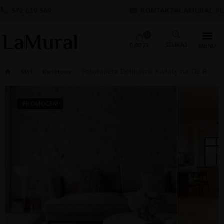
572 619 569
KONTAKT@LAMURAL.PL
0
0.00
ZŁ
Fototapeta Delikatne Kwiaty na Tle Bieli
Styl
Kwiatowy
PROMOCJA!