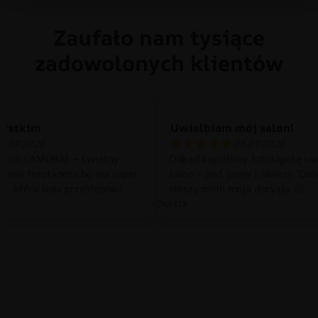
Zaufało nam tysiące
zadowolonych klientów
zystkim
Uwielbiam mój salon!
0.07.2026
26.07.2026
tkim LAMURAL – świetny
Odkąd kupiliśmy fototapetę uw
 mnie fototapeta bo ma super
salon – jest jasny i świeży. Cod
a, która była przystępna:)
cieszy mnie moja decyzja 🙂
Dorcia