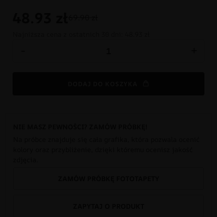
48.93
zł
69.90 zł
Najniższa cena z ostatnich 30 dni:
48.93 zł
-
+
DODAJ DO KOSZYKA
NIE MASZ PEWNOŚCI? ZAMÓW PRÓBKĘ!
Na próbce znajduje się cała grafika, która pozwala ocenić
kolory oraz przybliżenie, dzięki któremu ocenisz jakość
zdjęcia.
ZAMÓW PRÓBKĘ FOTOTAPETY
ZAPYTAJ O PRODUKT