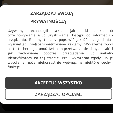
ZARZĄDZAJ SWOJĄ
PRYWATNOŚCIĄ
Używamy technologii takich jak pliki cookie d
przechowywania i/lub uzyskiwania dostępu do informacji 
urządzeniu. Robimy to, aby poprawić jakość przeglądania 
wyświetlać (nie)spersonalizowane reklamy. Wyrażenie zgod
na te technologie umożliwi nam przetwarzanie danych, takic
jak zachowanie podczas przeglądania lub unikaln
identyfikatory na tej stronie. Brak wyrażenia zgody lub je
Promocja -30% na wszystko! Taka
wycofanie może niekorzystnie wpłynąć na niektóre cechy 
okazja się nie powtórzy!
funkcje.
Tylko teraz: Cały asortyment
30% taniej.
Odśwież
salon na lato!
AKCEPTUJ WSZYSTKO
ZARZĄDZAJ OPCJAMI
ZOBACZ PRODUKTY