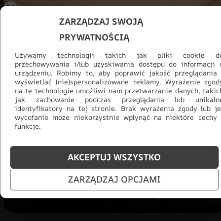
ZARZĄDZAJ SWOJĄ
PRYWATNOŚCIĄ
Używamy technologii takich jak pliki cookie d
przechowywania i/lub uzyskiwania dostępu do informacji 
urządzeniu. Robimy to, aby poprawić jakość przeglądania 
wyświetlać (nie)spersonalizowane reklamy. Wyrażenie zgod
na te technologie umożliwi nam przetwarzanie danych, takic
Promocja -30% na wszystko! Taka
jak zachowanie podczas przeglądania lub unikaln
okazja się nie powtórzy!
identyfikatory na tej stronie. Brak wyrażenia zgody lub je
wycofanie może niekorzystnie wpłynąć na niektóre cechy 
funkcje.
Tylko teraz: Cały asortyment
30% taniej.
Odśwież
salon na lato!
AKCEPTUJ WSZYSTKO
ZOBACZ PRODUKTY
ZARZĄDZAJ OPCJAMI