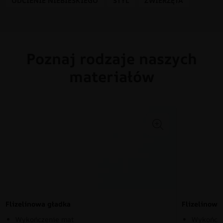
ODCIENIE NIEBIESKIEGO
STYL
ZWIERZĘTA
Poznaj rodzaje naszych
materiałów
Flizelinowa gładka
Flizelinow
Wykończenie mat
Wykończe