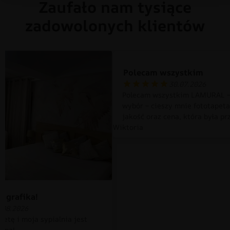
Zaufało nam tysiące
zadowolonych klientów
Polecam wszystkim
30.07.2026
Polecam wszystkim LAMURAL –
wybór – cieszy mnie fototapet
jakość oraz cena, która była pr
Wiktoria
 grafika!
.08.2026
petę i moja sypialnia jest
czna!