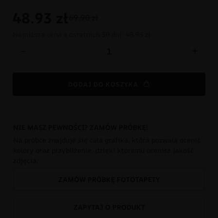
48.93
zł
69.90 zł
Najniższa cena z ostatnich 30 dni:
48.93 zł
-
+
DODAJ DO KOSZYKA
NIE MASZ PEWNOŚCI? ZAMÓW PRÓBKĘ!
Na próbce znajduje się cała grafika, która pozwala ocenić
kolory oraz przybliżenie, dzięki któremu ocenisz jakość
zdjęcia.
ZAMÓW PRÓBKĘ FOTOTAPETY
ZAPYTAJ O PRODUKT