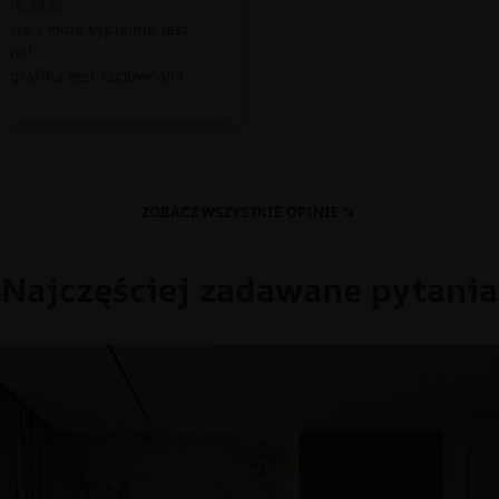
.08.2026
petę i moja sypialnia jest
czna!
 grafika jest cudowna!!!!
ZOBACZ WSZYSTKIE OPINIE
Najczęściej zadawane pytania