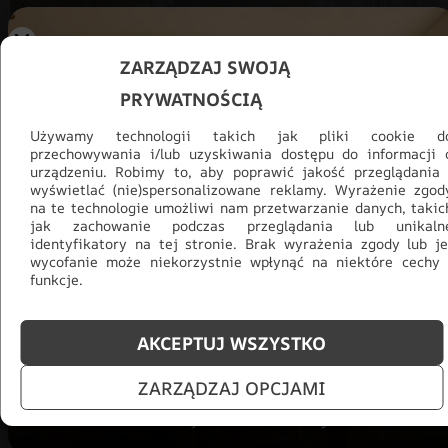
ZARZĄDZAJ SWOJĄ
PRYWATNOŚCIĄ
Używamy technologii takich jak pliki cookie d
przechowywania i/lub uzyskiwania dostępu do informacji 
urządzeniu. Robimy to, aby poprawić jakość przeglądania 
wyświetlać (nie)spersonalizowane reklamy. Wyrażenie zgod
na te technologie umożliwi nam przetwarzanie danych, takic
jak zachowanie podczas przeglądania lub unikaln
Promocja -30% na wszystko! Taka
identyfikatory na tej stronie. Brak wyrażenia zgody lub je
wycofanie może niekorzystnie wpłynąć na niektóre cechy 
okazja się nie powtórzy!
funkcje.
Tylko teraz: Cały asortyment
30% taniej.
Odśwież
salon na lato!
AKCEPTUJ WSZYSTKO
ZOBACZ PRODUKTY
ZARZĄDZAJ OPCJAMI