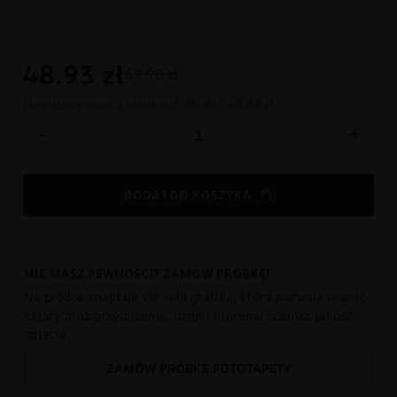
48.93
zł
69.90 zł
Najniższa cena z ostatnich 30 dni:
48.93 zł
-
+
DODAJ DO KOSZYKA
NIE MASZ PEWNOŚCI? ZAMÓW PRÓBKĘ!
Na próbce znajduje się cała grafika, która pozwala ocenić
kolory oraz przybliżenie, dzięki któremu ocenisz jakość
zdjęcia.
ZAMÓW PRÓBKĘ FOTOTAPETY