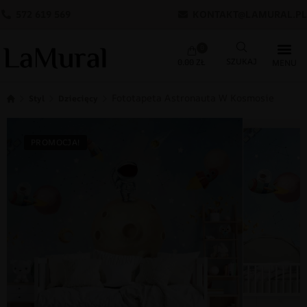
572 619 569
KONTAKT@LAMURAL.PL
0
0.00
ZŁ
Fototapeta Astronauta W Kosmosie
Styl
Dziecięcy
PROMOCJA!