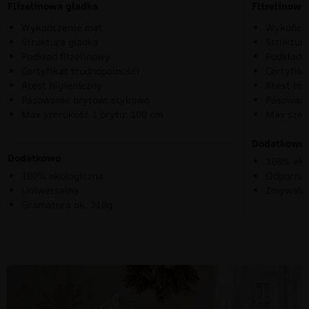
Flizelinowa gładka
Flizelinow
Wykończenie mat
Wykończe
Struktura gładka
Struktura
Podkład flizelinowy
Podkład f
Certyfikat trudnopalności
Certyfika
Atest higieniczny
Atest hig
Pasowanie brytów: stykowo
Pasowani
Max szerokość 1 brytu: 100 cm
Max szer
Dodatkowo
Dodatkowo
100% eko
100% ekologiczna
Odporna 
Uniwersalna
Zmywaln
Gramatura ok. 210g