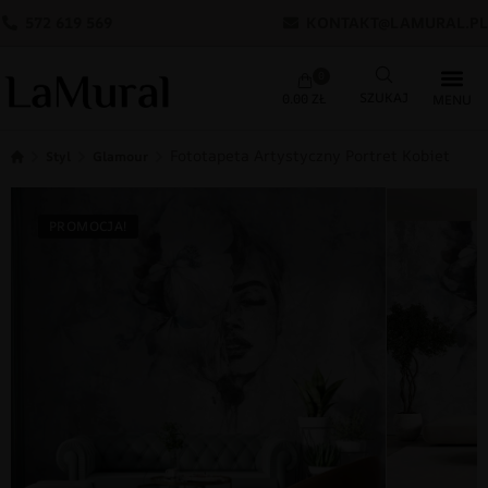
572 619 569
KONTAKT@LAMURAL.PL
0
0.00
ZŁ
Fototapeta Artystyczny Portret Kobiety
Styl
Glamour
PROMOCJA!