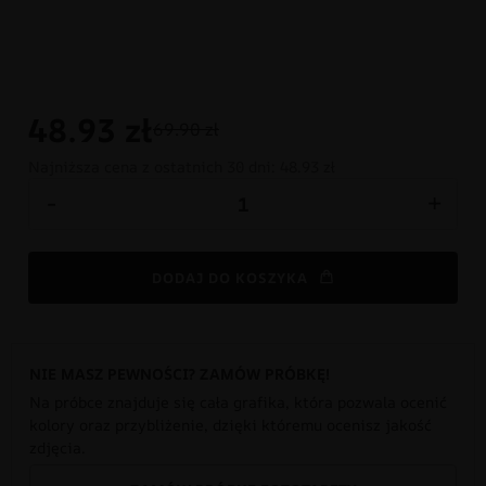
48.93
zł
69.90 zł
Najniższa cena z ostatnich 30 dni:
48.93 zł
-
+
DODAJ DO KOSZYKA
NIE MASZ PEWNOŚCI? ZAMÓW PRÓBKĘ!
Na próbce znajduje się cała grafika, która pozwala ocenić
kolory oraz przybliżenie, dzięki któremu ocenisz jakość
zdjęcia.