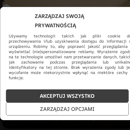
ZARZĄDZAJ SWOJĄ
PRYWATNOŚCIĄ
Używamy technologii takich jak pliki cookie d
przechowywania i/lub uzyskiwania dostępu do informacji 
urządzeniu. Robimy to, aby poprawić jakość przeglądania 
wyświetlać (nie)spersonalizowane reklamy. Wyrażenie zgod
na te technologie umożliwi nam przetwarzanie danych, takic
jak zachowanie podczas przeglądania lub unikaln
identyfikatory na tej stronie. Brak wyrażenia zgody lub je
Promocja -30% na wszystko! Taka
wycofanie może niekorzystnie wpłynąć na niektóre cechy 
okazja się nie powtórzy!
funkcje.
Tylko teraz: Cały asortyment
30% taniej.
Odśwież
AKCEPTUJ WSZYSTKO
salon na lato!
ZARZĄDZAJ OPCJAMI
ZOBACZ PRODUKTY