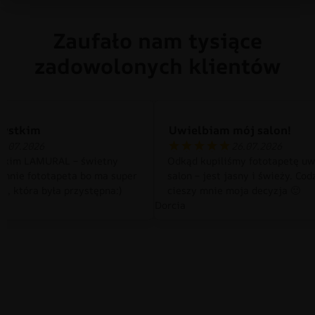
Zaufało nam tysiące
zadowolonych klientów
zystkim
Uwielbiam mój salon!
0.07.2026
26.07.2026
tkim LAMURAL – świetny
Odkąd kupiliśmy fototapetę uw
 mnie fototapeta bo ma super
salon – jest jasny i świeży. Cod
a, która była przystępna:)
cieszy mnie moja decyzja 🙂
Dorcia