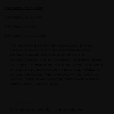
Fototapety do sypialni
Fototapety na wymiar
Fototapety kwiaty
Fototapety według stylu
TAGI
:
ABSTRAKCYJNE FOTOTAPETY
,
DEKORACJE ŚCIENNE DO
SYPIALNI
,
ELEGANCKA SYPIALNIA
,
FOTOTAPETA ZA ŁÓŻKO
,
FOTOTAPETY AKWARELOWE
,
FOTOTAPETY DO SYPIALNI
,
FOTOTAPETY KWIATY
,
FOTOTAPETY LAMURAL
,
FOTOTAPETY NATURA
,
INSPIRACJE DO SYPIALNI
,
MODNE FOTOTAPETY
,
MODNE ŚCIANY W
SYPIALNI
,
NOWOCZESNE FOTOTAPETY DO SYPIALNI
,
SPOKOJNA
SYPIALNIA ARANŻACJE
,
TAPETY BOHO DO SYPIALNI
,
TAPETY DO
SYPIALNI
,
TAPETY MINIMALISTYCZNE
,
TAPETY SKANDYNAWSKIE
,
TAPETY W BEŻACH
,
TAPETY Z LASEM
Poprzedni wpis
Fototapety na wymiar – nietuzinkowe