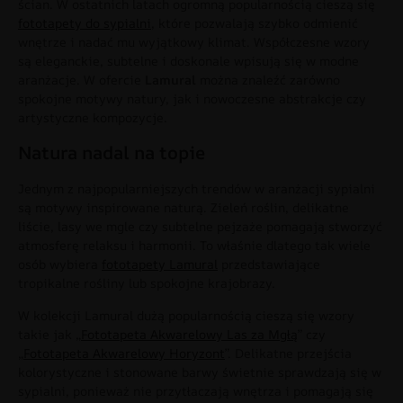
ścian. W ostatnich latach ogromną popularnością cieszą się
fototapety do sypialni
, które pozwalają szybko odmienić
wnętrze i nadać mu wyjątkowy klimat. Współczesne wzory
są eleganckie, subtelne i doskonale wpisują się w modne
aranżacje. W ofercie
Lamural
można znaleźć zarówno
spokojne motywy natury, jak i nowoczesne abstrakcje czy
artystyczne kompozycje.
Natura nadal na topie
Jednym z najpopularniejszych trendów w aranżacji sypialni
są motywy inspirowane naturą. Zieleń roślin, delikatne
liście, lasy we mgle czy subtelne pejzaże pomagają stworzyć
atmosferę relaksu i harmonii. To właśnie dlatego tak wiele
osób wybiera
fototapety Lamural
przedstawiające
tropikalne rośliny lub spokojne krajobrazy.
W kolekcji Lamural dużą popularnością cieszą się wzory
takie jak „
Fototapeta Akwarelowy Las za Mgłą
” czy
„
Fototapeta Akwarelowy Horyzont
”. Delikatne przejścia
kolorystyczne i stonowane barwy świetnie sprawdzają się w
sypialni, ponieważ nie przytłaczają wnętrza i pomagają się