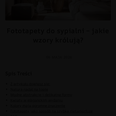
Fototapeta do sypialni z kwiatowym motywem w nowoczesnym
Fototapety do sypialni – jakie
wnętrzu
wzory królują?
06 MAJA 2026
Spis Treści
Z artykułu dowiesz się:
Natura nadal na topie
Modne abstrakcje i delikatne formy
Kwiaty w eleganckim wydaniu
Kolory mają ogromne znaczenie
Fototapety jako sposób na szybką metamorfozę