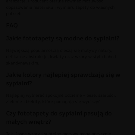
aranżacje. Producent oferuje również możliwość
dopasowania materiału i wymiaru tapety do własnych
potrzeb.
FAQ
Jakie fototapety są modne do sypialni?
Największą popularnością cieszą się motywy natury,
delikatne abstrakcje, kwiaty oraz wzory w stylu boho i
skandynawskim.
Jakie kolory najlepiej sprawdzają się w
sypialni?
Najlepiej wybierać spokojne odcienie – beże, szarości,
zielenie i błękity, które pomagają się wyciszyć.
Czy fototapety do sypialni pasują do
małych wnętrz?
Tak. Jasne wzory i subtelne motywy mogą optycznie