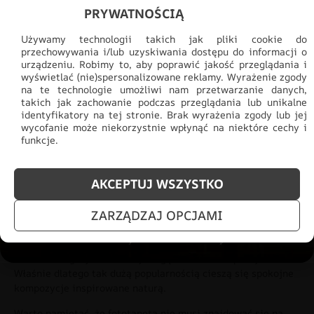
PRYWATNOŚCIĄ
Używamy technologii takich jak pliki cookie do
przechowywania i/lub uzyskiwania dostępu do informacji o
urządzeniu. Robimy to, aby poprawić jakość przeglądania i
wyświetlać (nie)spersonalizowane reklamy. Wyrażenie zgody
na te technologie umożliwi nam przetwarzanie danych,
takich jak zachowanie podczas przeglądania lub unikalne
identyfikatory na tej stronie. Brak wyrażenia zgody lub jej
wycofanie może niekorzystnie wpłynąć na niektóre cechy i
funkcje.
Fototapeta Trawy We Mgle
AKCEPTUJ WSZYSTKO
69.91
zł
48.93
zł
ZARZĄDZAJ OPCJAMI
Eksperci i użytkownicy często podkreślają, że intensywne,
bardzo energetyczne kolory mogą utrudniać odpoczynek.
Właśnie dlatego tak dużą popularnością cieszą się spokojne
kompozycje inspirowane naturą.
Warto pamiętać, że fototapeta nie musi znajdować się na