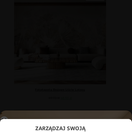
Fototapeta Beżowe Liście Lotosu
69.91
zł
48.93
zł
PROMOCJA
ZARZĄDZAJ SWOJĄ