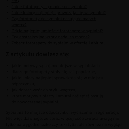
FAQ
Jakie fototapety są modne do sypialni?
Jakie kolory najlepiej sprawdzają się w sypialni?
Czy fototapety do sypialni pasują do małych
wnętrz?
Gdzie najlepiej umieścić fototapetę w sypialni?
Czy abstrakcyjne wzory nadal są modne?
Zobacz fototapety do sypialni w ofercie LaMural
Z artykułu dowiesz się:
jakie motywy są najmodniejsze w sypialniach,
dlaczego fototapety stały się tak popularne,
jakie kolory najlepiej sprawdzają się w miejscu
odpoczynku,
jak dobrać wzór do stylu wnętrza,
które motywy z oferty Lamural najlepiej pasują
do nowoczesnej sypialni.
Sypialnia to miejsce odpoczynku, wyciszenia i regeneracji.
Nic więc dziwnego, że coraz więcej osób zwraca uwagę nie
tylko na wygodne łóżko czy tekstylia, ale również na wygląd