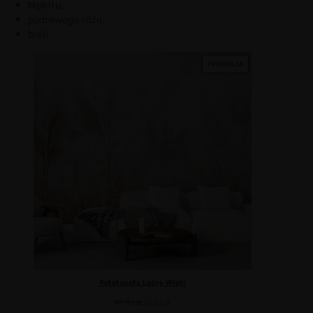
błękitu,
pudrowego różu,
bieli.
PROMOCJA
Fototapeta Leśny Wiatr
69.91
zł
48.93
zł