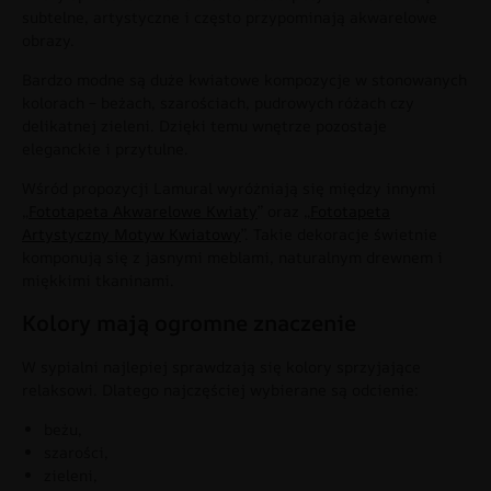
subtelne, artystyczne i często przypominają akwarelowe
obrazy.
Bardzo modne są duże kwiatowe kompozycje w stonowanych
kolorach – beżach, szarościach, pudrowych różach czy
delikatnej zieleni. Dzięki temu wnętrze pozostaje
eleganckie i przytulne.
Wśród propozycji Lamural wyróżniają się między innymi
„
Fototapeta Akwarelowe Kwiaty
” oraz „
Fototapeta
Artystyczny Motyw Kwiatowy
”. Takie dekoracje świetnie
komponują się z jasnymi meblami, naturalnym drewnem i
miękkimi tkaninami.
Kolory mają ogromne znaczenie
W sypialni najlepiej sprawdzają się kolory sprzyjające
relaksowi. Dlatego najczęściej wybierane są odcienie:
beżu,
szarości,
zieleni,