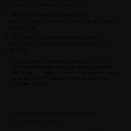
przebarwienia i uszkodzenia powierzchni.
4. Jak chronić tapetę przed blaknięciem?
Warto ograniczać intensywne nasłonecznienie za pomocą
zasłon lub rolet.
5. Jakie tapety są najłatwiejsze w pielęgnacji?
Najbardziej praktyczne są fototapety winylowe oraz
flizelinowe.
TAGI
:
CZYSZCZENIE TAPET
,
DEKORACJE ŚCIENNE
,
JAK CZYŚCIĆ
TAPETY
,
JAK DBAĆ O TAPETY
,
LAMURAL.PL
,
NOWOCZESNE TAPETY
,
PIELĘGNACJA TAPET
,
TAPETY DO DOMU
,
TAPETY DO SALONU
,
TAPETY
DO SYPIALNI
,
TAPETY FLIZELINOWE
,
TAPETY ŚCIENNE
,
TAPETY
WINYLOWE
,
TRWAŁE TAPETY
Poprzedni wpis
Przegląd najpopularniejszych stylów
wnętrzarskich 2026 roku
Następny wpis