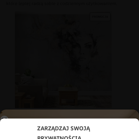
które lepiej radzą sobie z codziennym użytkowaniem.
PROMOCJA
Fototapeta Kobieta w Marmurze
69.91
zł
48.93
zł
ZARZĄDZAJ SWOJĄ
PRYWATNOŚCIĄ