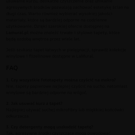
usuwanie kurzu, delikatne czyszczenie oraz unikanie
agresywnych środków pozwalają zachować estetykę ścian na
długi czas. Warto również wybierać wysokiej jakości
materiały, które są bardziej odporne na codzienne
użytkowanie. Dzięki szerokiej ofercie dostępnej na
Lamural.pl
można znaleźć trwałe i stylowe tapety, które
będą ozdobą wnętrza przez wiele lat.
Jeśli szukasz tapet łatwych w pielęgnacji, sprawdź kolekcje
winylowe i flizelinowe dostępne w LaMural.
FAQ
1. Czy wszystkie fototapety można czyścić na mokro?
Nie, tapety papierowe najlepiej czyścić na sucho, natomiast
winylowe są bardziej odporne na wilgoć.
2. Jak usuwać kurz z tapet?
Najlepiej używać suchej mikrofibry lub miękkiej końcówki
odkurzacza.
3. Czy detergenty mogą uszkodzić tapetę?
Tak, agresywne środki czyszczące mogą powodować