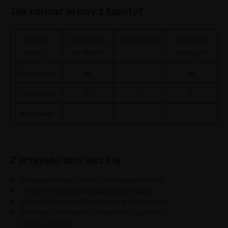
Jak usunąć plamy z tapety?
Rodzaj
Czyszczenie
Odkurzanie
Delikatny
tapety
na mokro
detergent
Papierowa
❌
✅
❌
Flizelinowa
⚠️
✅
⚠️
Winylowa
✅
✅
✅
Z artykułu dowiesz się:
jak prawidłowo czyścić fototapety ścienne
czego unikać podczas pielęgnacji tapet
jakie tapety są najłatwiejsze w utrzymaniu
jak dbać o fototapety w salonie, sypialni i
pokoju dziecka