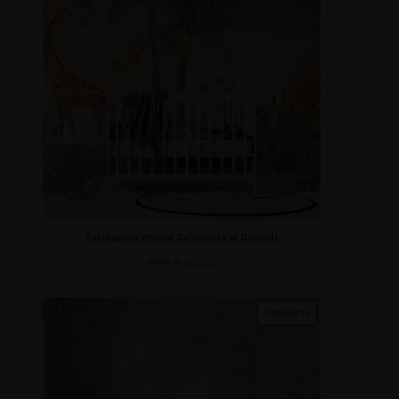
Fototapeta Wesołe Zwierzątka w Dżungli
69.91
zł
48.93
zł
PROMOCJA