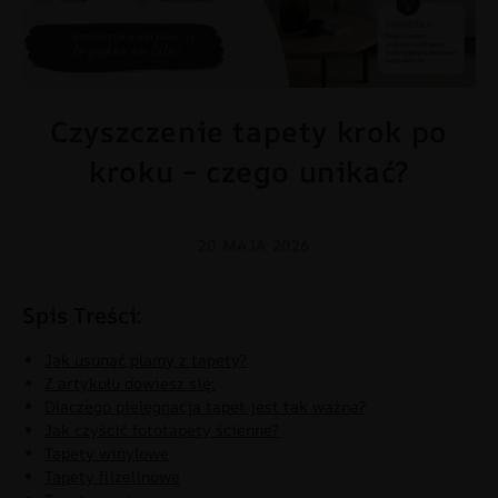
Jak czyścić tapety ścienne – poradnik pielęgnacji tapet krok po
Czyszczenie tapety krok po
kroku
kroku – czego unikać?
20 MAJA 2026
Spis Treści:
Jak usunąć plamy z tapety?
Z artykułu dowiesz się:
Dlaczego pielęgnacja tapet jest tak ważna?
Jak czyścić fototapety ścienne?
Tapety winylowe
Tapety flizelinowe