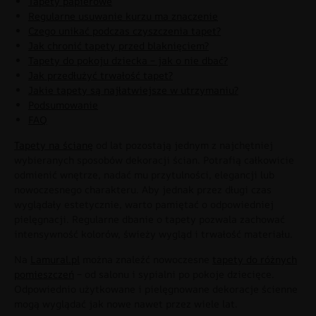
Tapety papierowe
Regularne usuwanie kurzu ma znaczenie
Czego unikać podczas czyszczenia tapet?
Jak chronić tapety przed blaknięciem?
Tapety do pokoju dziecka – jak o nie dbać?
Jak przedłużyć trwałość tapet?
Jakie tapety są najłatwiejsze w utrzymaniu?
Podsumowanie
FAQ
Tapety na ścianę
od lat pozostają jednym z najchętniej
wybieranych sposobów dekoracji ścian. Potrafią całkowicie
odmienić wnętrze, nadać mu przytulności, elegancji lub
nowoczesnego charakteru. Aby jednak przez długi czas
wyglądały estetycznie, warto pamiętać o odpowiedniej
pielęgnacji. Regularne dbanie o tapety pozwala zachować
intensywność kolorów, świeży wygląd i trwałość materiału.
Na
Lamural.pl
można znaleźć nowoczesne
tapety do różnych
pomieszczeń
– od salonu i sypialni po pokoje dziecięce.
Odpowiednio użytkowane i pielęgnowane dekoracje ścienne
mogą wyglądać jak nowe nawet przez wiele lat.