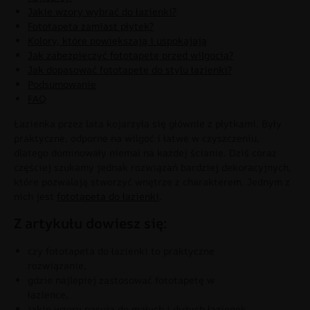
Jakie wzory wybrać do łazienki?
Fototapeta zamiast płytek?
Kolory, które powiększają i uspokajają
Jak zabezpieczyć fototapetę przed wilgocią?
Jak dopasować fototapetę do stylu łazienki?
Podsumowanie
FAQ
Łazienka przez lata kojarzyła się głównie z płytkami. Były
praktyczne, odporne na wilgoć i łatwe w czyszczeniu,
dlatego dominowały niemal na każdej ścianie. Dziś coraz
częściej szukamy jednak rozwiązań bardziej dekoracyjnych,
które pozwalają stworzyć wnętrze z charakterem. Jednym z
nich jest
fototapeta do łazienki
.
Z artykułu dowiesz się:
czy fototapeta do łazienki to praktyczne
rozwiązanie,
gdzie najlepiej zastosować fototapetę w
łazience,
jakie wzory pasują do małych i dużych łazienek,