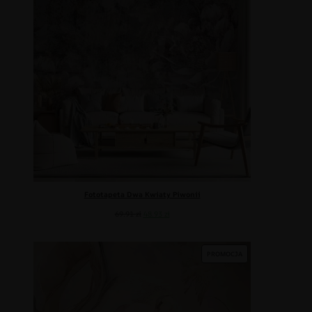
Fototapeta Dwa Kwiaty Piwonii
69.91
zł
48.93
zł
PROMOCJA