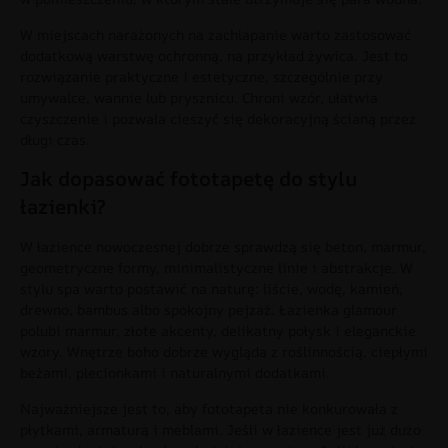
W miejscach narażonych na zachlapanie warto zastosować
dodatkową warstwę ochronną, na przykład żywica. Jest to
rozwiązanie praktyczne i estetyczne, szczególnie przy
umywalce, wannie lub prysznicu. Chroni wzór, ułatwia
czyszczenie i pozwala cieszyć się dekoracyjną ścianą przez
długi czas.
Jak dopasować fototapetę do stylu
łazienki?
W łazience nowoczesnej dobrze sprawdzą się beton, marmur,
geometryczne formy, minimalistyczne linie i abstrakcje. W
stylu spa warto postawić na naturę: liście, wodę, kamień,
drewno, bambus albo spokojny pejzaż. Łazienka glamour
polubi marmur, złote akcenty, delikatny połysk i eleganckie
wzory. Wnętrze boho dobrze wygląda z roślinnością, ciepłymi
beżami, plecionkami i naturalnymi dodatkami.
Najważniejsze jest to, aby fototapeta nie konkurowała z
płytkami, armaturą i meblami. Jeśli w łazience jest już dużo