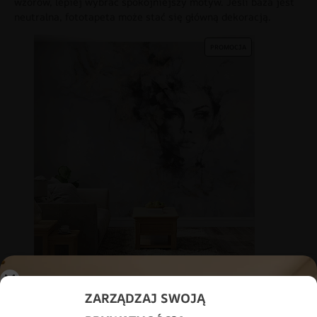
wzorów, lepiej wybrać spokojniejszy motyw. Jeśli baza jest
neutralna, fototapeta może stać się główną dekoracją.
PROMOCJA
Fototapeta Kobieta w Marmurze
69.91
zł
48.93
zł
ZARZĄDZAJ SWOJĄ