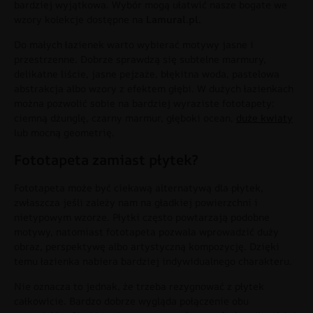
bardziej wyjątkowa. Wybór mogą ułatwić nasze bogate we
wzory kolekcje dostępne na
Lamural.pl
.
Do małych łazienek warto wybierać motywy jasne i
przestrzenne. Dobrze sprawdzą się subtelne marmury,
delikatne liście, jasne pejzaże, błękitna woda, pastelowa
abstrakcja albo wzory z efektem głębi. W dużych łazienkach
można pozwolić sobie na bardziej wyraziste fototapety:
ciemną dżunglę, czarny marmur, głęboki ocean,
duże kwiaty
lub mocną geometrię.
Fototapeta zamiast płytek?
Fototapeta może być ciekawą alternatywą dla płytek,
zwłaszcza jeśli zależy nam na gładkiej powierzchni i
nietypowym wzorze. Płytki często powtarzają podobne
motywy, natomiast fototapeta pozwala wprowadzić duży
obraz, perspektywę albo artystyczną kompozycję. Dzięki
temu łazienka nabiera bardziej indywidualnego charakteru.
Nie oznacza to jednak, że trzeba rezygnować z płytek
całkowicie. Bardzo dobrze wygląda połączenie obu