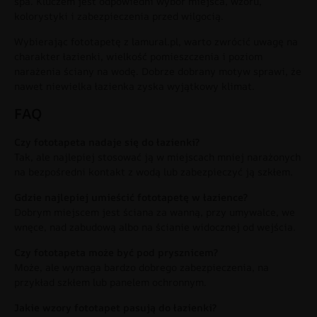
spa. Kluczem jest odpowiedni wybór miejsca, wzoru,
kolorystyki i zabezpieczenia przed wilgocią.
Wybierając fototapetę z lamural.pl, warto zwrócić uwagę na
charakter łazienki, wielkość pomieszczenia i poziom
narażenia ściany na wodę. Dobrze dobrany motyw sprawi, że
nawet niewielka łazienka zyska wyjątkowy klimat.
FAQ
Czy fototapeta nadaje się do łazienki?
Tak, ale najlepiej stosować ją w miejscach mniej narażonych
na bezpośredni kontakt z wodą lub zabezpieczyć ją szkłem.
Gdzie najlepiej umieścić fototapetę w łazience?
Dobrym miejscem jest ściana za wanną, przy umywalce, we
wnęce, nad zabudową albo na ścianie widocznej od wejścia.
Czy fototapeta może być pod prysznicem?
Może, ale wymaga bardzo dobrego zabezpieczenia, na
przykład szkłem lub panelem ochronnym.
Jakie wzory fototapet pasują do łazienki?