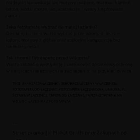
Najlepiej sprawdzają się motywy roślinne, marmur, kamień,
beton, woda, morze, las, abstrakcje i wzory inspirowane
naturą.
Jaką fototapetę wybrać do małej łazienki?
Do małej łazienki warto wybrać jasne wzory, delikatne
kolory, motywy z głębią oraz spokojne kompozycje bez
nadmiaru detali.
Jak chronić fototapetę przed wilgocią?
Warto zadbać o wentylację i zastosować dodatkową ochronę
w miejscach narażonych na zachlapanie, na przykład żywica.
TAGI
:
ARANŻACJA ŁAZIENKI
,
DEKORACJA ŚCIANY W ŁAZIENCE
,
FOTOTAPETA DO ŁAZIENKI
,
FOTOTAPETA ŁAZIENKOWA
,
LAMURAL.PL
,
ŚCIANA W ŁAZIENCE
,
TAPETA DO ŁAZIENKI
,
TAPETA ODPORNA NA
WILGOĆ
,
ŁAZIENKA Z FOTOTAPETĄ
Poprzedni wpis
Super promocja! Plakat Gratis przy Zakupach od