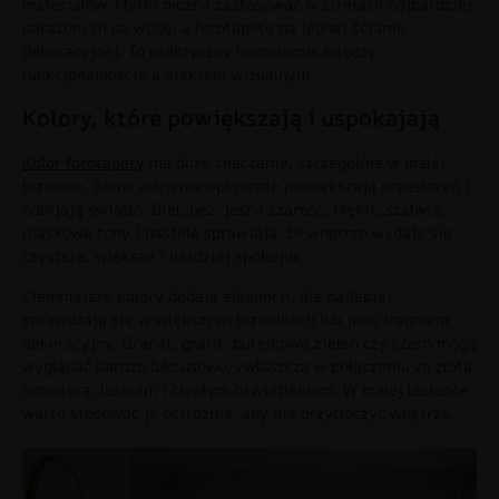
materiałów. Płytki można zastosować w strefach najbardziej
narażonych na wodę, a fototapetę na jednej ścianie
dekoracyjnej. To praktyczny kompromis między
funkcjonalnością a efektem wizualnym.
Kolory, które powiększają i uspokajają
Kolor fototapety
ma duże znaczenie, szczególnie w małej
łazience. Jasne odcienie optycznie powiększają przestrzeń i
odbijają światło. Biel, beż, jasna szarość, błękit, szałwia,
piaskowe tony i pastele sprawiają, że wnętrze wydaje się
czystsze, większe i bardziej spokojne.
Ciemniejsze kolory dodają elegancji, ale najlepiej
sprawdzają się w większych łazienkach lub jako fragment
dekoracyjny. Granat, grafit, butelkowa zieleń czy czerń mogą
wyglądać bardzo luksusowo, zwłaszcza w połączeniu ze złotą
armaturą, lustrem i ciepłym oświetleniem. W małej łazience
warto stosować je ostrożnie, aby nie przytłoczyć wnętrza.