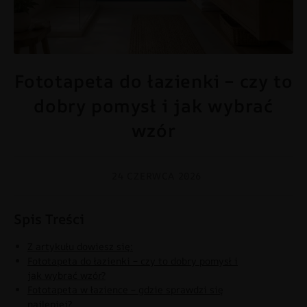
Fototapeta do łazienki z motywem marmuru i roślin - nowoczesna
Fototapeta do łazienki – czy to
aranżacja łazienki
dobry pomysł i jak wybrać
wzór
24 CZERWCA 2026
Spis Treści
Z artykułu dowiesz się:
Fototapeta do łazienki – czy to dobry pomysł i
jak wybrać wzór?
Fototapeta w łazience – gdzie sprawdzi się
najlepiej?