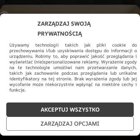
ZARZĄDZAJ SWOJĄ
Fototapeta Poranny Spacer
PRYWATNOŚCIĄ
48.93
zł
69.91
zł
Używamy technologii takich jak pliki cookie do
przechowywania i/lub uzyskiwania dostępu do informacji o
urządzeniu. Robimy to, aby poprawić jakość przeglądania i
wyświetlać (nie)spersonalizowane reklamy. Wyrażenie zgody
na te technologie umożliwi nam przetwarzanie danych,
takich jak zachowanie podczas przeglądania lub unikalne
identyfikatory na tej stronie. Brak wyrażenia zgody lub jej
wycofanie może niekorzystnie wpłynąć na niektóre cechy i
funkcje.
AKCEPTUJ WSZYSTKO
DARMOWA WYSYŁKA
ZARZĄDZAJ OPCJAMI
Dla zamówień powyżej 300 zł