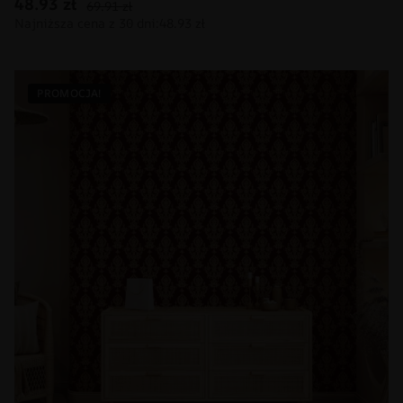
48.93
zł
69.91
zł
PROMOCJA!