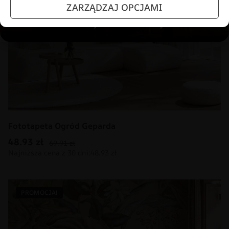
ZARZĄDZAJ OPCJAMI
Fototapeta Ogród Geparda
48.93
zł
69.91
zł
PROMOCJA!