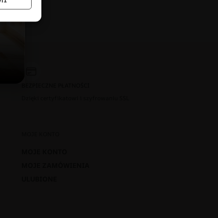
BEZPIECZNE PŁATNOŚCI
Dzięki certyfikatowi i szyfrowaniu SSL
MOJE KONTO
MOJE KONTO
MOJE ZAMÓWIENIA
ULUBIONE