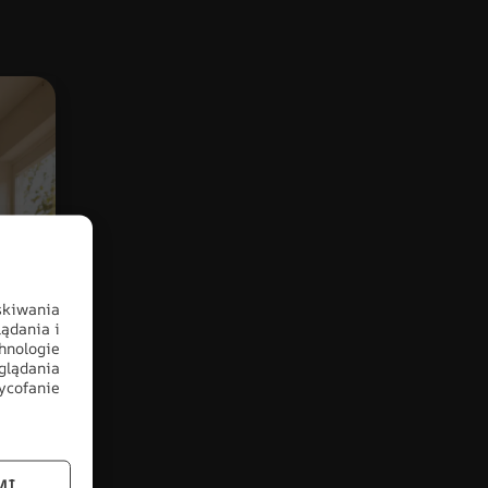
skiwania
ądania i
hnologie
glądania
wycofanie
MI