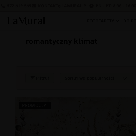
572 619 569
KONTAKT@LAMURAL.PL
PN - PT: 8:00 - 16:0
FOTOTAPETY
DO P
romantyczny klimat
Filtruj
PROMOCJA!