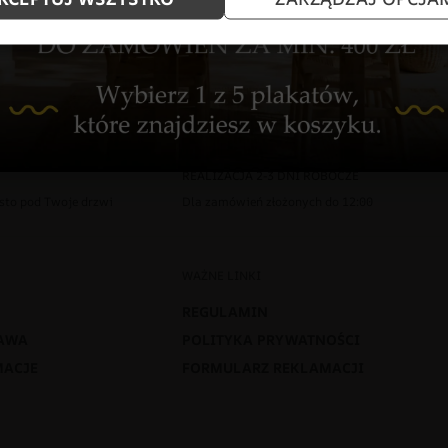
REALIZACJA 2-3 DNI ROBOCZE
sto pod Twoje drzwi
Dla zamówień złożonych do 12:00
WAŻNE LINKI
REGULAMIN
TAWA
POLITYKA PRYWATNOŚCI
MACJE
FORMULARZ REKLAMACJI