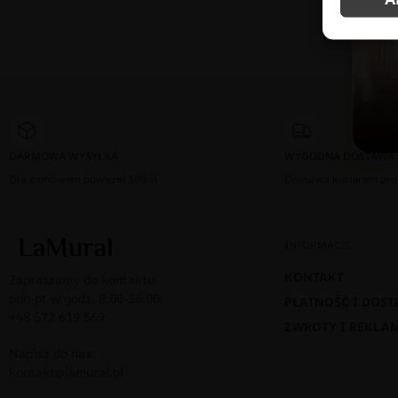
DARMOWA WYSYŁKA
WYGODNA DOSTAWA
Dla zamówień powyżej 300 zł
Dostawa kurierem pro
INFORMACJE
KONTAKT
Zapraszamy do kontaktu:
pon-pt w godz. 8:00-16:00:
PŁATNOŚĆ I DOS
+48 572 619 569
ZWROTY I REKLA
Napisz do nas:
kontakt@lamural.pl