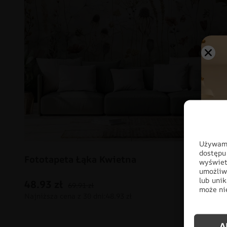
Używamy
dostępu
Fototapeta Łąka Kwietna
wyświet
umożliw
lub unik
48.93
zł
69.91
zł
może nie
A