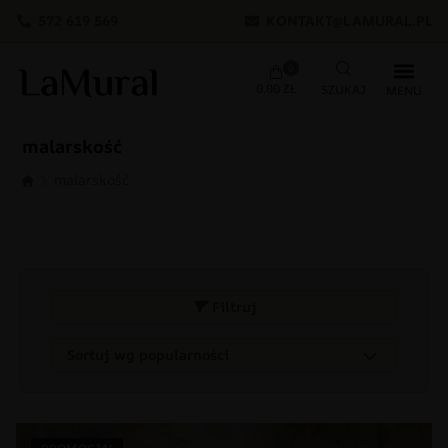
572 619 569
KONTAKT@LAMURAL.PL
0
0.00
ZŁ
malarskość
malarskość
Filtruj