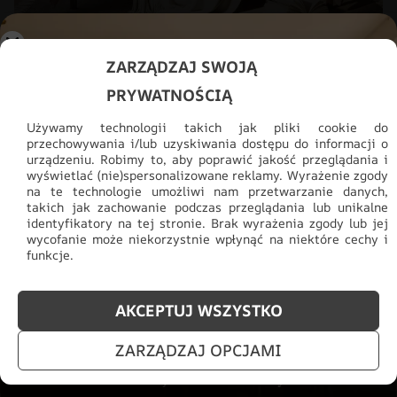
ZARZĄDZAJ SWOJĄ
Fototapeta Pióropusze na Wietrze
PRYWATNOŚCIĄ
48.93
zł
69.91
zł
Używamy technologii takich jak pliki cookie do
przechowywania i/lub uzyskiwania dostępu do informacji o
urządzeniu. Robimy to, aby poprawić jakość przeglądania i
wyświetlać (nie)spersonalizowane reklamy. Wyrażenie zgody
na te technologie umożliwi nam przetwarzanie danych,
takich jak zachowanie podczas przeglądania lub unikalne
identyfikatory na tej stronie. Brak wyrażenia zgody lub jej
wycofanie może niekorzystnie wpłynąć na niektóre cechy i
funkcje.
AKCEPTUJ WSZYSTKO
DARMOWA WYSYŁKA
ZARZĄDZAJ OPCJAMI
Dla zamówień powyżej 300 zł