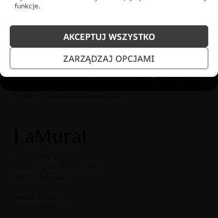
funkcje.
REALIZACJA 2-3 DNI ROBOCZE
AKCEPTUJ WSZYSTKO
Dla zamówień złożonych do 12:00
ZARZĄDZAJ OPCJAMI
BEZPIECZNE PŁATNOŚCI
Dzięki certyfikatowi i szyfrowaniu SSL
Zapraszamy do kontaktu:
pon-pt w godz. 8:00-16:00:
+48 572 619 569
Napisz do nas:
kontakt@lamural.pl