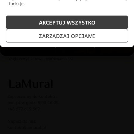
funkcje.
REALIZACJA 2-3 DNI ROBOCZE
AKCEPTUJ WSZYSTKO
Dla zamówień złożonych do 12:00
ZARZĄDZAJ OPCJAMI
BEZPIECZNE PŁATNOŚCI
Dzięki certyfikatowi i szyfrowaniu SSL
Zapraszamy do kontaktu:
pon-pt w godz. 8:00-16:00:
+48 572 619 569
Napisz do nas:
kontakt@lamural.pl