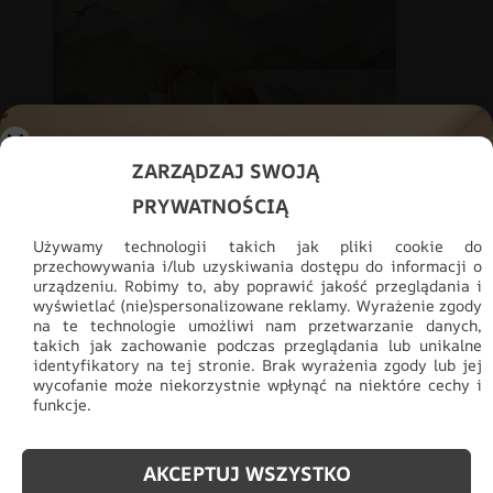
ZARZĄDZAJ SWOJĄ
PRYWATNOŚCIĄ
Fototapeta Góry
Używamy technologii takich jak pliki cookie do
przechowywania i/lub uzyskiwania dostępu do informacji o
69.91
zł
48.93
zł
urządzeniu. Robimy to, aby poprawić jakość przeglądania i
wyświetlać (nie)spersonalizowane reklamy. Wyrażenie zgody
na te technologie umożliwi nam przetwarzanie danych,
PROMOCJA
takich jak zachowanie podczas przeglądania lub unikalne
identyfikatory na tej stronie. Brak wyrażenia zgody lub jej
wycofanie może niekorzystnie wpłynąć na niektóre cechy i
funkcje.
AKCEPTUJ WSZYSTKO