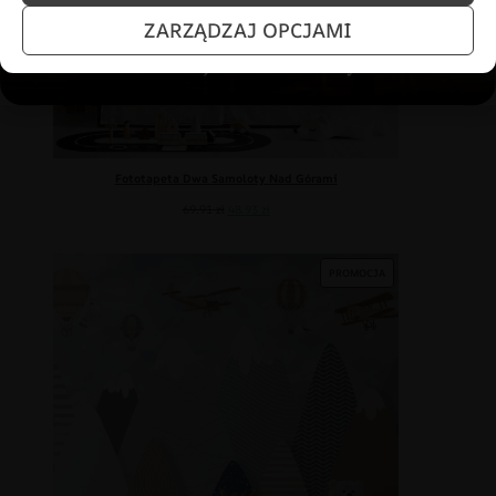
ZARZĄDZAJ OPCJAMI
Fototapeta Dwa Samoloty Nad Górami
69.91
zł
48.93
zł
PROMOCJA