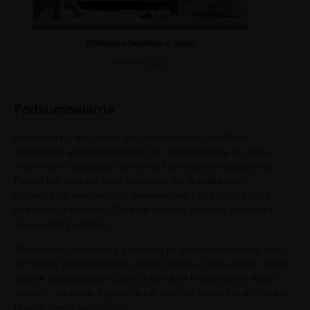
Fototapeta Samoloty w Górach
69.91
zł
48.93
zł
Podsumowanie
Fototapety z motywem gór to doskonały sposób na
stworzenie spokojnego wnętrza. Wprowadzają do domu
przestrzeń, naturalną harmonię i atmosferę odpoczynku.
Pasmo Górskie we Mgle sprawdzi się w subtelnych,
eleganckich aranżacjach. Akwarelowy Las za Mgłą doda
miękkości i lekkości. Górskie Jezioro otworzy wnętrze i
wprowadzi świeżość.
Wybierając fototapetę z lamural.pl, warto dopasować wzór
do funkcji pomieszczenia, ilości światła i stylu mebli. Jedna
dobrze zaplanowana ściana z górskim krajobrazem może
sprawić, że salon, sypialnia lub gabinet staną się miejscem
prawdziwego wyciszenia.