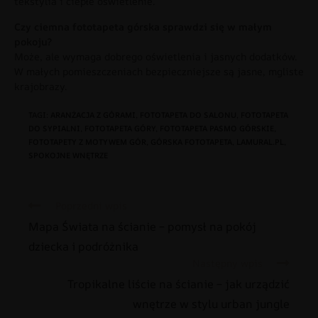
tekstylia i ciepłe oświetlenie.
Czy ciemna fototapeta górska sprawdzi się w małym
pokoju?
Może, ale wymaga dobrego oświetlenia i jasnych dodatków.
W małych pomieszczeniach bezpieczniejsze są jasne, mgliste
krajobrazy.
TAGI
:
ARANŻACJA Z GÓRAMI
,
FOTOTAPETA DO SALONU
,
FOTOTAPETA
DO SYPIALNI
,
FOTOTAPETA GÓRY
,
FOTOTAPETA PASMO GÓRSKIE
,
FOTOTAPETY Z MOTYWEM GÓR
,
GÓRSKA FOTOTAPETA
,
LAMURAL.PL
,
SPOKOJNE WNĘTRZE
Poprzedni wpis
Mapa Świata na ścianie – pomysł na pokój
dziecka i podróżnika
Następny wpis
Tropikalne liście na ścianie – jak urządzić
wnętrze w stylu urban jungle