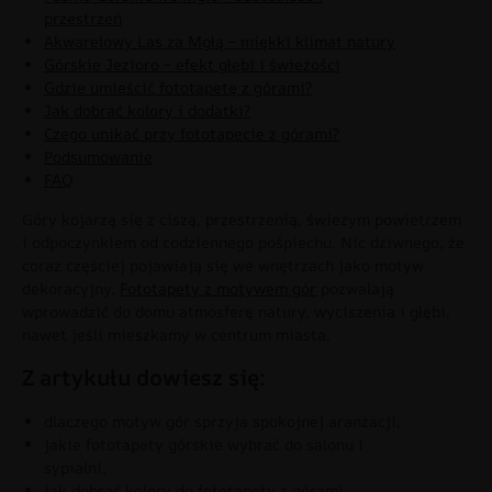
przestrzeń
Akwarelowy Las za Mgłą – miękki klimat natury
Górskie Jezioro – efekt głębi i świeżości
Gdzie umieścić fototapetę z górami?
Jak dobrać kolory i dodatki?
Czego unikać przy fototapecie z górami?
Podsumowanie
FAQ
Góry kojarzą się z ciszą, przestrzenią, świeżym powietrzem
i odpoczynkiem od codziennego pośpiechu. Nic dziwnego, że
coraz częściej pojawiają się we wnętrzach jako motyw
dekoracyjny.
Fototapety z motywem gór
pozwalają
wprowadzić do domu atmosferę natury, wyciszenia i głębi,
nawet jeśli mieszkamy w centrum miasta.
Z artykułu dowiesz się:
dlaczego motyw gór sprzyja spokojnej aranżacji,
jakie fototapety górskie wybrać do salonu i
sypialni,
jak dobrać kolory do fototapety z górami,