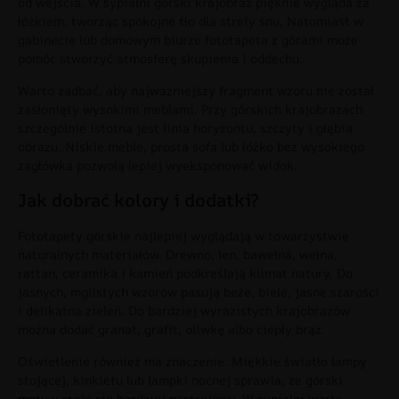
od wejścia. W sypialni górski krajobraz pięknie wygląda za
łóżkiem, tworząc spokojne tło dla strefy snu. Natomiast w
gabinecie lub domowym biurze fototapeta z górami może
pomóc stworzyć atmosferę skupienia i oddechu.
Warto zadbać, aby najważniejszy fragment wzoru nie został
zasłonięty wysokimi meblami. Przy górskich krajobrazach
szczególnie istotna jest linia horyzontu, szczyty i głębia
obrazu. Niskie meble, prosta sofa lub łóżko bez wysokiego
zagłówka pozwolą lepiej wyeksponować widok.
Jak dobrać kolory i dodatki?
Fototapety górskie najlepiej wyglądają w towarzystwie
naturalnych materiałów. Drewno, len, bawełna, wełna,
rattan, ceramika i kamień podkreślają klimat natury. Do
jasnych, mglistych wzorów pasują beże, biele, jasne szarości
i delikatna zieleń. Do bardziej wyrazistych krajobrazów
można dodać granat, grafit, oliwkę albo ciepły brąz.
Oświetlenie również ma znaczenie. Miękkie światło lampy
stojącej, kinkietu lub lampki nocnej sprawia, że górski
motyw staje się bardziej nastrojowy. W sypialni warto