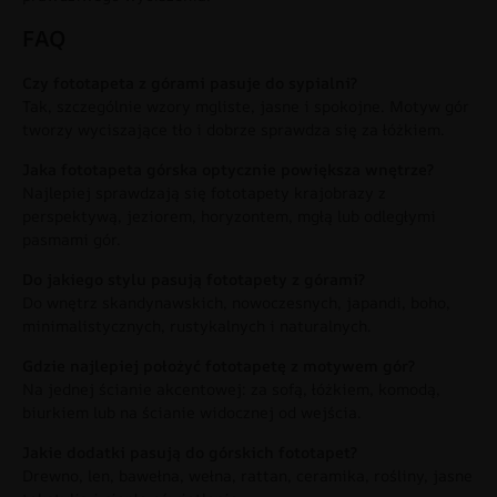
FAQ
Czy fototapeta z górami pasuje do sypialni?
Tak, szczególnie wzory mgliste, jasne i spokojne. Motyw gór
tworzy wyciszające tło i dobrze sprawdza się za łóżkiem.
Jaka fototapeta górska optycznie powiększa wnętrze?
Najlepiej sprawdzają się fototapety krajobrazy z
perspektywą, jeziorem, horyzontem, mgłą lub odległymi
pasmami gór.
Do jakiego stylu pasują fototapety z górami?
Do wnętrz skandynawskich, nowoczesnych, japandi, boho,
minimalistycznych, rustykalnych i naturalnych.
Gdzie najlepiej położyć fototapetę z motywem gór?
Na jednej ścianie akcentowej: za sofą, łóżkiem, komodą,
biurkiem lub na ścianie widocznej od wejścia.
Jakie dodatki pasują do górskich fototapet?
Drewno, len, bawełna, wełna, rattan, ceramika, rośliny, jasne