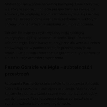
Motyw gór ma w sobie naturalną harmonię. Linie szczytów,
warstwy krajobrazu i odległa perspektywa sprawiają, że
ściana zyskuje głębię, a pomieszczenie wydaje się bardziej
otwarte. To szczególnie ważne w mieszkaniach, w których
chcemy uniknąć wrażenia zamknięcia lub przytłoczenia.
Górskie fototapety często wykorzystują spokojną
kolorystykę: błękity, szarości, zielenie, beże i mleczne
odcienie mgły. Takie barwy są przyjazne dla wzroku i dobrze
sprawdzają się w pomieszczeniach przeznaczonych do
relaksu. Dzięki temu fototapeta z górami nie tylko dekoruje,
ale też buduje atmosferę wyciszenia.
Pasmo Górskie we Mgle – subtelność i
przestrzeń
Fototapeta Pasmo Górskie we Mgle
to propozycja dla osób,
które lubią spokojne, nastrojowe aranżacje. Mgła łagodzi
kontury krajobrazu, dzięki czemu wzór nie jest zbyt ostry
ani dominujący. Taka fototapeta dobrze sprawdzi się w
sypialni, salonie lub domowym gabinecie.