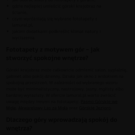
gdzie najlepiej umieścić górski krajobraz na
ścianie,
czym wyróżniają się wybrane fototapety z
lamural.pl,
jakimi dodatkami podkreślić klimat natury i
wyciszenia.
Fototapety z motywem gór – jak
stworzyć spokojne wnętrze?
Górski krajobraz może całkowicie odmienić salon, sypialnię,
gabinet albo pokój dzienny. Działa jak okno z widokiem na
spokojną przestrzeń. W zależności od wybranego wzoru
może być minimalistyczny, nastrojowy, jasny, mglisty albo
bardziej wyrazisty. W ofercie lamural.pl warto zwrócić
uwagę między innymi na fototapety:
Pasmo Górskie we
Mgle
,
Akwarelowy Las za Mgłą
oraz
Górskie Jezioro
.
Dlaczego góry wprowadzają spokój do
wnętrza?