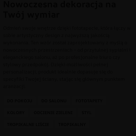
Nowoczesna dekoracja na
Twój wymiar
Odmień swoje wnętrze dzięki fototapecie, która łączy w
sobie artystyczny design z najwyższą jakością
wykonania. Ten wzór został zaprojektowany z myślą o
nowoczesnych przestrzeniach – od przytulnej sypialni i
eleganckiego salonu, aż po profesjonalne biuro czy
stylowy przedpokój. Dzięki możliwości pełnej
personalizacji, produkt idealnie dopasuje się do
specyfiki Twojej ściany, stając się głównym punktem
aranżacji.
DO POKOJU
DO SALONU
FOTOTAPETY
KOLORY
ODCIENIE ZIELENI
STYL
TROPIKALNE LIŚCIE
TROPIKALNY