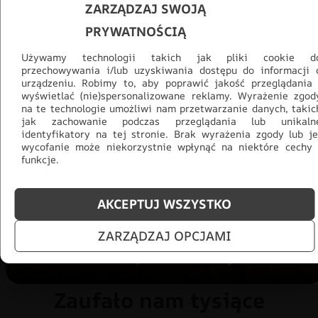
ZARZĄDZAJ SWOJĄ
PRYWATNOŚCIĄ
Używamy technologii takich jak pliki cookie d
przechowywania i/lub uzyskiwania dostępu do informacji 
urządzeniu. Robimy to, aby poprawić jakość przeglądania 
wyświetlać (nie)spersonalizowane reklamy. Wyrażenie zgod
na te technologie umożliwi nam przetwarzanie danych, takic
Promocja -30% na wszystko! Taka
jak zachowanie podczas przeglądania lub unikaln
okazja się nie powtórzy!
identyfikatory na tej stronie. Brak wyrażenia zgody lub je
wycofanie może niekorzystnie wpłynąć na niektóre cechy 
Tylko teraz: Cały asortyment
30% taniej.
Odśwież
funkcje.
salon na lato!
AKCEPTUJ WSZYSTKO
ZOBACZ PRODUKTY
ZARZĄDZAJ OPCJAMI
Zaufało nam tysiące