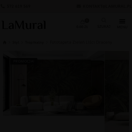
572 619 569
KONTAKT@LAMURAL.PL
0
0.00
ZŁ
Fototapeta Zieleń Liści Draceny
Styl
Tropikalny
PROMOCJA!