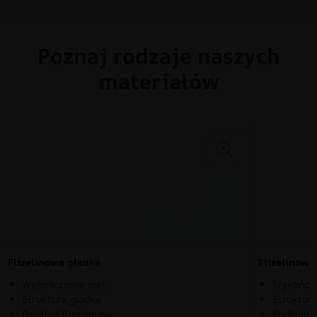
Poznaj rodzaje naszych
materiałów
Flizelinowa gładka
Flizelinow
Wykończenie mat
Wykończe
Struktura gładka
Struktura
Podkład flizelinowy
Podkład f