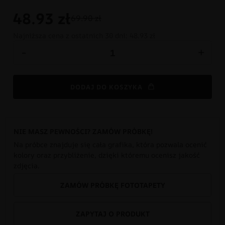
48.93
zł
69.90 zł
Najniższa cena z ostatnich 30 dni:
48.93 zł
-
+
DODAJ DO KOSZYKA
NIE MASZ PEWNOŚCI? ZAMÓW PRÓBKĘ!
Na próbce znajduje się cała grafika, która pozwala ocenić
kolory oraz przybliżenie, dzięki któremu ocenisz jakość
zdjęcia.
ZAMÓW PRÓBKĘ FOTOTAPETY
ZAPYTAJ O PRODUKT