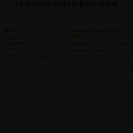
zadowolonych klientów
zystkim
Uwielbiam mój salon!
0.07.2026
26.07.2026
tkim LAMURAL – świetny
Odkąd kupiliśmy fototapetę uw
 mnie fototapeta bo ma super
salon – jest jasny i świeży. Cod
a, która była przystępna:)
cieszy mnie moja decyzja 🙂
Dorcia