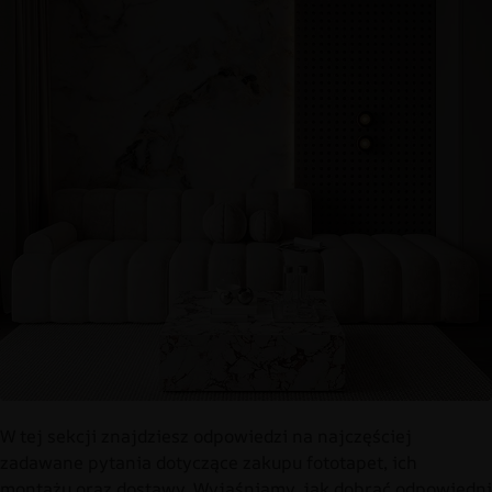
W tej sekcji znajdziesz odpowiedzi na najczęściej
zadawane pytania dotyczące zakupu fototapet, ich
montażu oraz dostawy. Wyjaśniamy, jak dobrać odpowiedni