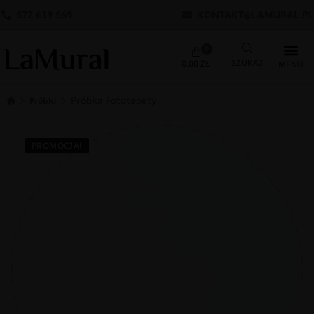
572 619 569
KONTAKT@LAMURAL.PL
0
0.00
ZŁ
Próbka Fototapety
Próbki
PROMOCJA!