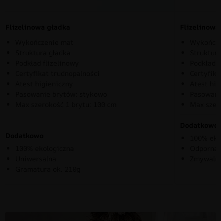
Flizelinowa gładka
Flizelinow
Wykończenie mat
Wykończe
Struktura gładka
Struktura
Podkład flizelinowy
Podkład f
Certyfikat trudnopalności
Certyfika
Atest higieniczny
Atest hig
Pasowanie brytów: stykowo
Pasowani
Max szerokość 1 brytu: 100 cm
Max szer
Dodatkowo
Dodatkowo
100% eko
100% ekologiczna
Odporna 
Uniwersalna
Zmywaln
Gramatura ok. 210g