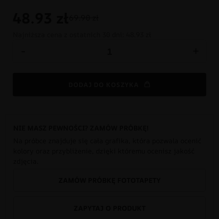
48.93
zł
69.90 zł
Najniższa cena z ostatnich 30 dni:
48.93 zł
-
+
DODAJ DO KOSZYKA
NIE MASZ PEWNOŚCI? ZAMÓW PRÓBKĘ!
Na próbce znajduje się cała grafika, która pozwala ocenić
kolory oraz przybliżenie, dzięki któremu ocenisz jakość
zdjęcia.
ZAMÓW PRÓBKĘ FOTOTAPETY
ZAPYTAJ O PRODUKT