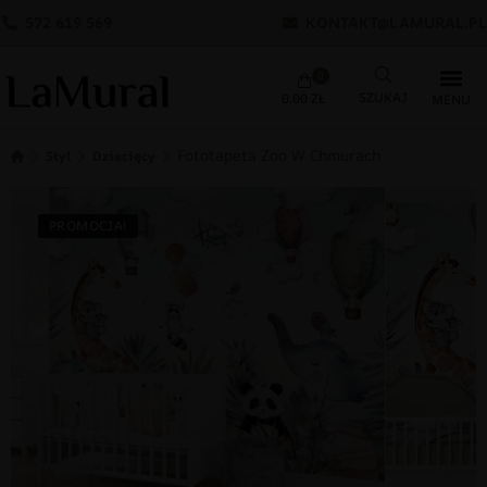
572 619 569
KONTAKT@LAMURAL.PL
0
0.00
ZŁ
Fototapeta Zoo W Chmurach
Styl
Dziecięcy
PROMOCJA!