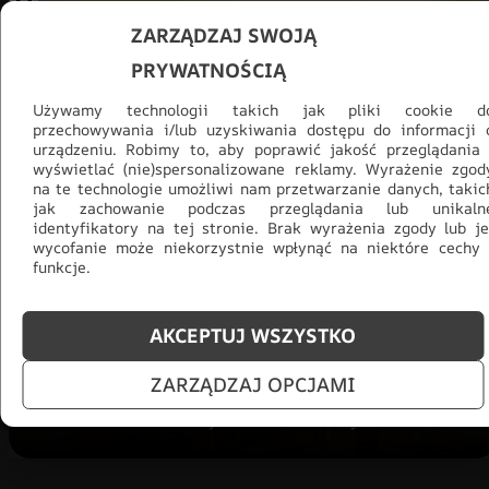
ZARZĄDZAJ SWOJĄ
PRYWATNOŚCIĄ
Używamy technologii takich jak pliki cookie d
przechowywania i/lub uzyskiwania dostępu do informacji 
urządzeniu. Robimy to, aby poprawić jakość przeglądania 
wyświetlać (nie)spersonalizowane reklamy. Wyrażenie zgod
na te technologie umożliwi nam przetwarzanie danych, takic
jak zachowanie podczas przeglądania lub unikaln
Promocja -30% na wszystko! Taka
identyfikatory na tej stronie. Brak wyrażenia zgody lub je
okazja się nie powtórzy!
wycofanie może niekorzystnie wpłynąć na niektóre cechy 
funkcje.
Tylko teraz: Cały asortyment
30% taniej.
Odśwież
salon na lato!
AKCEPTUJ WSZYSTKO
ZOBACZ PRODUKTY
ZARZĄDZAJ OPCJAMI