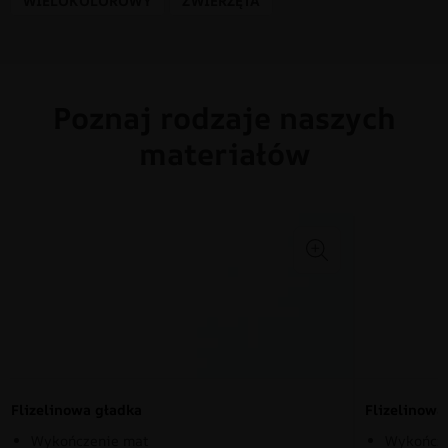
WIELOKOLOROWY
ZWIERZĘTA
Poznaj rodzaje naszych
materiałów
Flizelinowa gładka
Flizelinow
Wykończenie mat
Wykończe