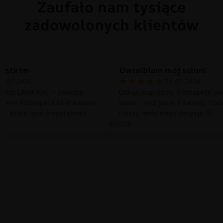
Zaufało nam tysiące
zadowolonych klientów
zystkim
Uwielbiam mój salon!
0.07.2026
26.07.2026
tkim LAMURAL – świetny
Odkąd kupiliśmy fototapetę uw
 mnie fototapeta bo ma super
salon – jest jasny i świeży. Cod
a, która była przystępna:)
cieszy mnie moja decyzja 🙂
Dorcia