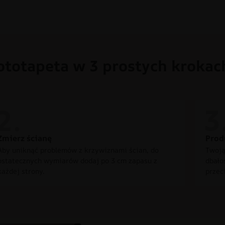
ototapeta w 3 prostych krokac
Zmierz ścianę
Prod
Aby uniknąć problemów z krzywiznami ścian, do
Twoją
ostatecznych wymiarów dodaj po 3 cm zapasu z
dbało
każdej strony.
przec