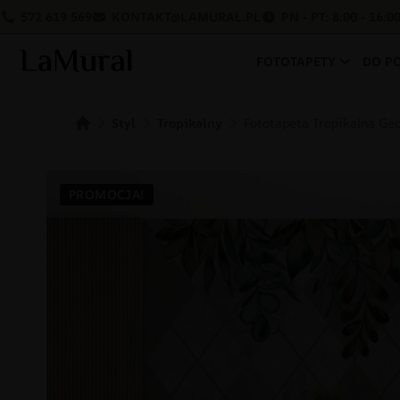
572 619 569
KONTAKT@LAMURAL.PL
PN - PT: 8:00 - 16:0
FOTOTAPETY
DO P
Styl
Tropikalny
Fototapeta Tropikalna Ge
PROMOCJA!