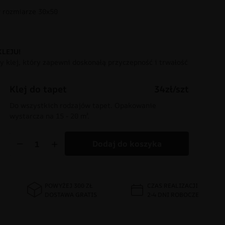
rozmiarze 30x50
KLEJU!
 klej, który zapewni doskonałą przyczepność i trwałość
Klej do tapet
34zł/szt
Do wszystkich rodzajów tapet. Opakowanie
wystarcza na 15 - 20 m².
−
+
Dodaj do koszyka
POWYŻEJ 300 ZŁ
CZAS REALIZACJI
DOSTAWA GRATIS
2-4 DNI ROBOCZE