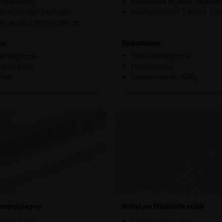
higieniczny
Pasowanie brytów: stykow
nie brytów: stykowo
Max szerokość 1 brytu: 10
erokość 1 brytu: 100 cm
wo
Dodatkowo
kologiczna
100% ekologiczna
a na brud
Uniwersalna
lna
Gramatura ok. 320g
moprzylepny
Winyl na flizelinie stiuk
czenie mat
Wykończenie: mat