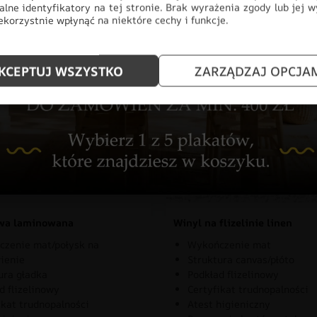
alne identyfikatory na tej stronie. Brak wyrażenia zgody lub jej 
korzystnie wpłynąć na niektóre cechy i funkcje.
znaj rodzaje naszych materia
KCEPTUJ WSZYSTKO
ZARZĄDZAJ OPCJA
owa laminowana
Winyl na flizelinie linen
zenie mat/połysk na
Wykończenie mat
ienie
Struktura canvas/płóto
ura gładka
Podkład flizelinowy
d flizelinowy
Certyfikat trudnopalności
ikat trudnopalności
Atest higieniczny