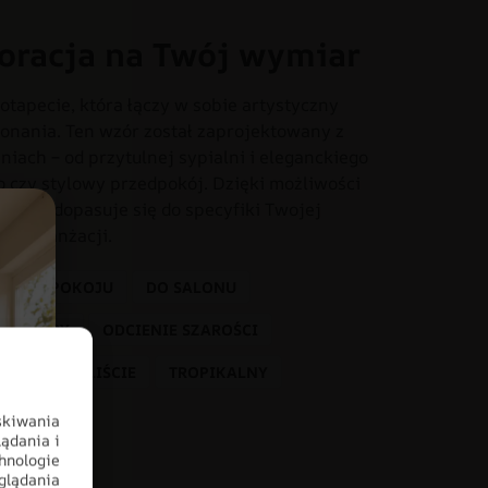
oracja na Twój wymiar
otapecie, która łączy w sobie artystyczny
onania. Ten wzór został zaprojektowany z
iach – od przytulnej sypialni i eleganckiego
o czy stylowy przedpokój. Dzięki możliwości
dealnie dopasuje się do specyfiki Twojej
tem aranżacji.
 PRZEDPOKOJU
DO SALONU
KOLORY
ODCIENIE SZAROŚCI
ROPIKALNE LIŚCIE
TROPIKALNY
skiwania
ądania i
hnologie
glądania