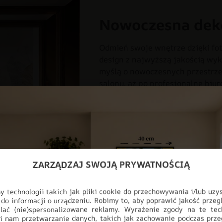
Nowoczesna dek
Odmień swoje wnętrze dzięki fot
design z najwyższą jakością wyk
myślą o nowoczesnych przestrzen
salonu, aż po profesjonalne biur
pełnej personalizacji, produkt i
ściany, stając się głównym punk
DO BIURA
DO POKOJU
DO
DO SYPIALNI
FOTOTAPETY
ZARZĄDZAJ SWOJĄ PRYWATNOŚCIĄ
ODCIENIE ZIELENI
STYL
T
 technologii takich jak pliki cookie do przechowywania i/lub uzy
 do informacji o urządzeniu. Robimy to, aby poprawić jakość przegl
lać (nie)spersonalizowane reklamy. Wyrażenie zgody na te tec
i nam przetwarzanie danych, takich jak zachowanie podczas prze