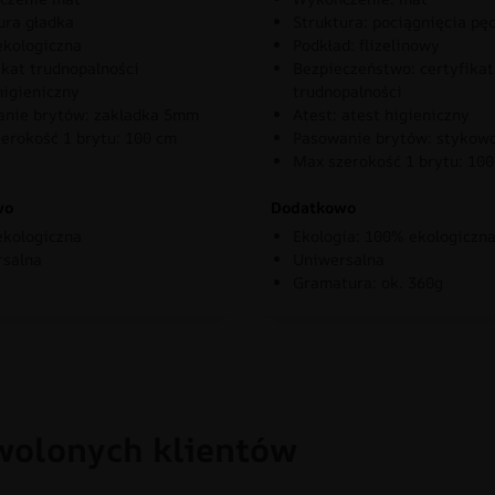
ura gładka
Struktura: pociągnięcia pę
kologiczna
Podkład: flizelinowy
ikat trudnopalności
Bezpieczeństwo: certyfikat
higieniczny
trudnopalności
nie brytów: zakladka 5mm
Atest: atest higieniczny
erokość 1 brytu: 100 cm
Pasowanie brytów: stykow
Max szerokość 1 brytu: 10
wo
Dodatkowo
kologiczna
Ekologia: 100% ekologiczn
rsalna
Uniwersalna
Gramatura: ok. 360g
wolonych klientów