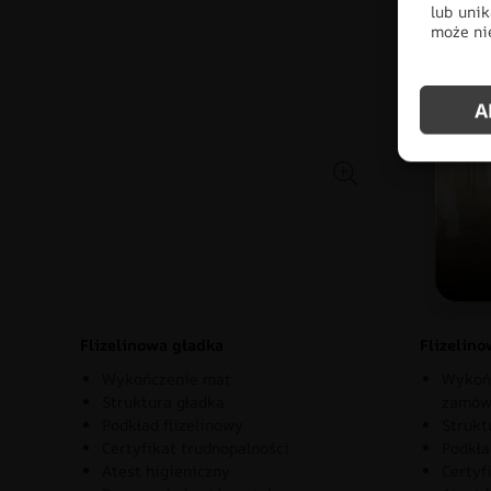
lub unik
może nie
Po
A
Flizelinowa gładka
Flizelin
Wykończenie mat
Wykońc
Struktura gładka
zamów
Podkład flizelinowy
Strukt
Certyfikat trudnopalności
Podkła
Atest higieniczny
Certyf