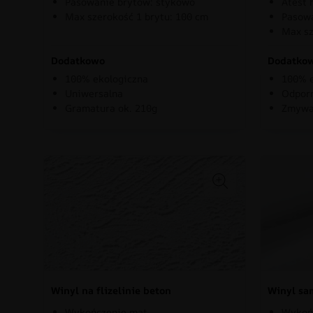
Pasowanie brytów: stykowo
Atest 
Max szerokość 1 brytu: 100 cm
Pasowa
Max sz
Dodatkowo
Dodatko
100% ekologiczna
100% e
Uniwersalna
Odporn
Gramatura ok. 210g
Zmywa
Winyl na flizelinie beton
Winyl sa
Wykończenie mat
Wykoń