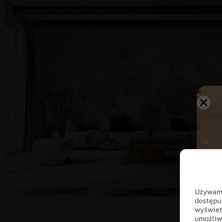
Używamy
dostępu
wyświet
umożliw