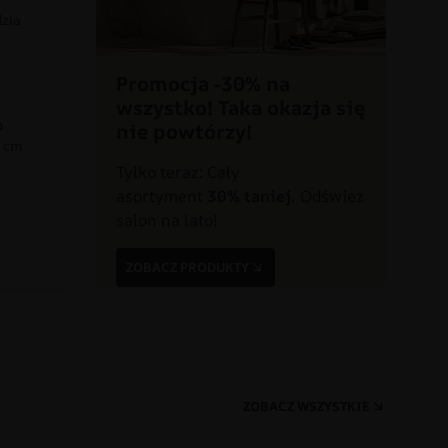
dzla
Promocja -30% na
wszystko! Taka okazja się
o
nie powtórzy!
0 cm
Tylko teraz: Cały
asortyment
30% taniej.
Odśwież
a
salon na lato!
ZOBACZ PRODUKTY
ZOBACZ WSZYSTKIE