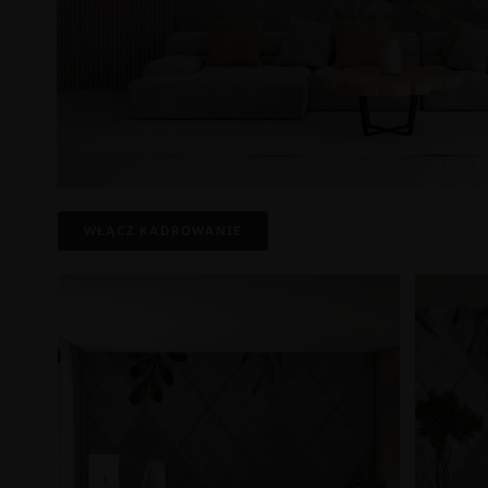
WŁĄCZ KADROWANIE