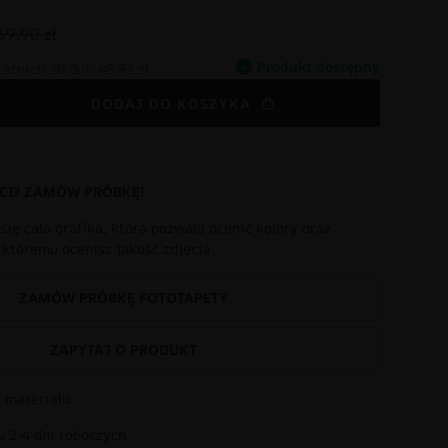
69.90 zł
Produkt dostępny
tatnich 30 dni:
48.93 zł
DODAJ DO KOSZYKA
CI? ZAMÓW PRÓBKĘ!
się cała grafika, która pozwala ocenić kolory oraz
i któremu ocenisz jakość zdjęcia.
ZAMÓW PRÓBKĘ FOTOTAPETY
ZAPYTAJ O PRODUKT
 materiału
 2-4 dni roboczych