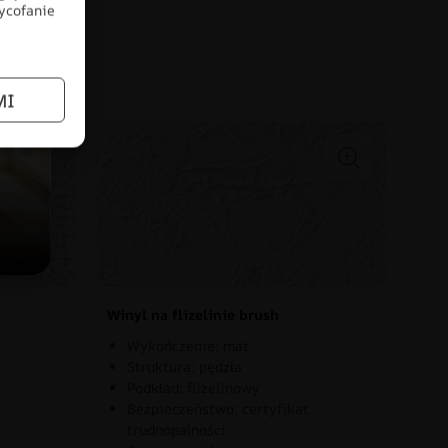
wycofanie
łów
MI
Winyl na flizelinie brush
Wykończenie: mat
Struktura: pędzla
Podkład: flizelinowy
Bezpieczeństwo: certyfikat
trudnopalności