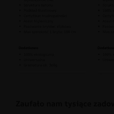
Struktura betonu
Strukt
Podkład flizelinowy
100% e
Certyfikat trudnopalności
Certyf
Atest higieniczny
Atest 
Pasowanie brytów: stykowo
Pasowa
Max szerokość 1 brytu: 100 cm
Max sz
Dodatkowo
Dodatko
100% ekologiczna
100% e
Uniwersalna
Uniwe
Gramatura ok. 360g
Zaufało nam tysiące zado