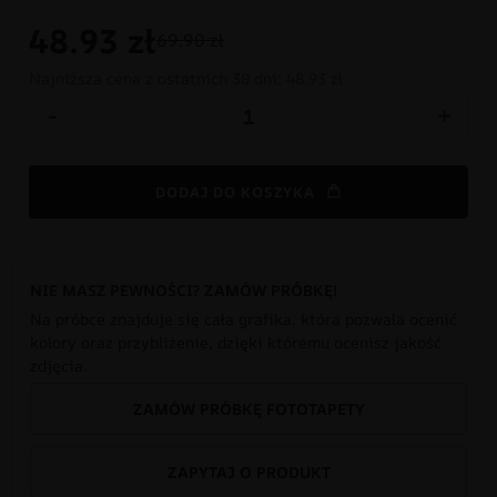
48.93
zł
69.90 zł
Najniższa cena z ostatnich 30 dni:
48.93 zł
-
+
DODAJ DO KOSZYKA
NIE MASZ PEWNOŚCI? ZAMÓW PRÓBKĘ!
Na próbce znajduje się cała grafika, która pozwala ocenić
kolory oraz przybliżenie, dzięki któremu ocenisz jakość
zdjęcia.
ZAMÓW PRÓBKĘ FOTOTAPETY
ZAPYTAJ O PRODUKT