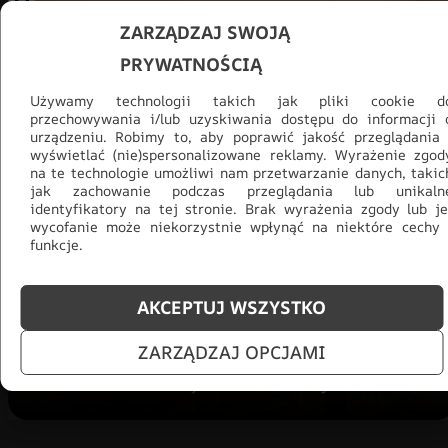
ZARZĄDZAJ SWOJĄ
PRYWATNOŚCIĄ
Używamy technologii takich jak pliki cookie d
przechowywania i/lub uzyskiwania dostępu do informacji 
urządzeniu. Robimy to, aby poprawić jakość przeglądania 
wyświetlać (nie)spersonalizowane reklamy. Wyrażenie zgod
na te technologie umożliwi nam przetwarzanie danych, takic
jak zachowanie podczas przeglądania lub unikaln
Promocja -30% na wszystko! Taka
identyfikatory na tej stronie. Brak wyrażenia zgody lub je
okazja się nie powtórzy!
wycofanie może niekorzystnie wpłynąć na niektóre cechy 
funkcje.
Tylko teraz: Cały asortyment
30% taniej.
Odśwież
salon na lato!
AKCEPTUJ WSZYSTKO
ZOBACZ PRODUKTY
ZARZĄDZAJ OPCJAMI