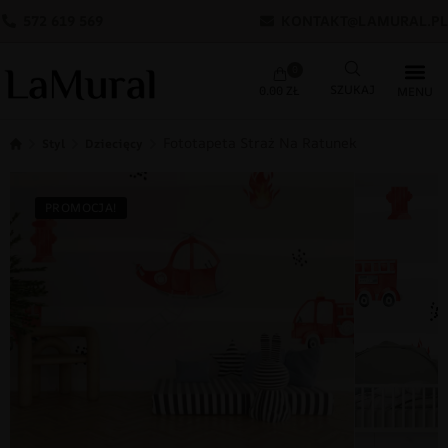
572 619 569
KONTAKT@LAMURAL.PL
0
0.00
ZŁ
Fototapeta Straż Na Ratunek
Styl
Dziecięcy
PROMOCJA!