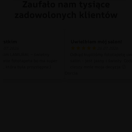
Zaufało nam tysiące
zadowolonych klientów
zystkim
Uwielbiam mój salon!
0.07.2026
26.07.2026
tkim LAMURAL – świetny
Odkąd kupiliśmy fototapetę uw
 mnie fototapeta bo ma super
salon – jest jasny i świeży. Cod
a, która była przystępna:)
cieszy mnie moja decyzja 🙂
Dorcia