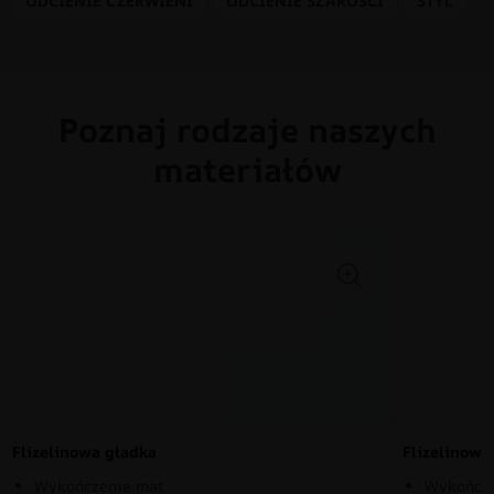
ODCIENIE CZERWIENI
ODCIENIE SZAROŚCI
STYL
Poznaj rodzaje naszych
materiałów
Flizelinowa gładka
Flizelinow
Wykończenie mat
Wykończe