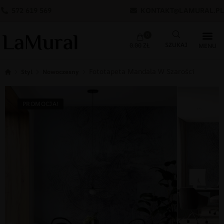
572 619 569
KONTAKT@LAMURAL.PL
0
0.00
ZŁ
Fototapeta Mandala W Szarości
Styl
Nowoczesny
PROMOCJA!