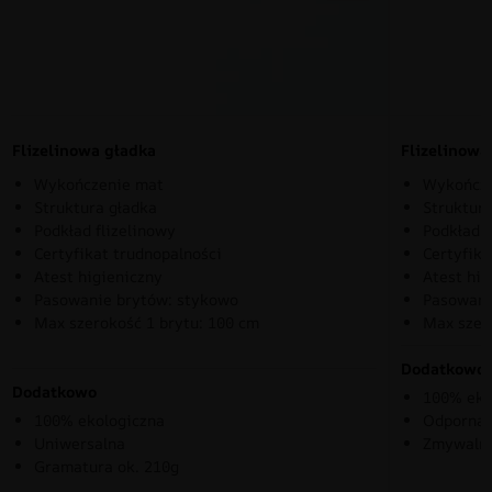
Flizelinowa gładka
Flizelinow
Wykończenie mat
Wykończe
Struktura gładka
Struktura
Podkład flizelinowy
Podkład f
Certyfikat trudnopalności
Certyfika
Atest higieniczny
Atest hig
Pasowanie brytów: stykowo
Pasowani
Max szerokość 1 brytu: 100 cm
Max szer
Dodatkowo
Dodatkowo
100% eko
100% ekologiczna
Odporna 
Uniwersalna
Zmywaln
Gramatura ok. 210g