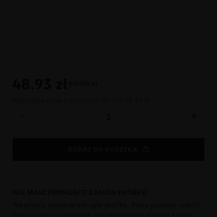
48.93
zł
69.90 zł
Najniższa cena z ostatnich 30 dni:
48.93 zł
-
+
DODAJ DO KOSZYKA
NIE MASZ PEWNOŚCI? ZAMÓW PRÓBKĘ!
Na próbce znajduje się cała grafika, która pozwala ocenić
kolory oraz przybliżenie, dzięki któremu ocenisz jakość