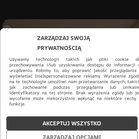
ZARZĄDZAJ SWOJĄ
PRYWATNOŚCIĄ
Używamy technologii takich jak pliki cookie d
przechowywania i/lub uzyskiwania dostępu do informacji 
urządzeniu. Robimy to, aby poprawić jakość przeglądania 
wyświetlać (nie)spersonalizowane reklamy. Wyrażenie zgod
na te technologie umożliwi nam przetwarzanie danych, takic
jak zachowanie podczas przeglądania lub unikaln
identyfikatory na tej stronie. Brak wyrażenia zgody lub je
wycofanie może niekorzystnie wpłynąć na niektóre cechy 
funkcje.
Promocja -30% na wszystko! Taka
okazja się nie powtórzy!
AKCEPTUJ WSZYSTKO
Tylko teraz: Cały asortyment
30% taniej.
Odśwież
ZARZĄDZAJ OPCJAMI