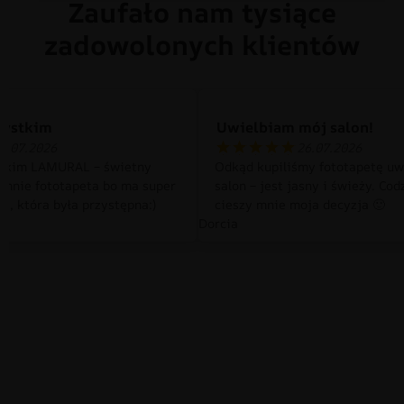
Zaufało nam tysiące
zadowolonych klientów
zystkim
Uwielbiam mój salon!
0.07.2026
26.07.2026
tkim LAMURAL – świetny
Odkąd kupiliśmy fototapetę uw
 mnie fototapeta bo ma super
salon – jest jasny i świeży. Cod
a, która była przystępna:)
cieszy mnie moja decyzja 🙂
Dorcia