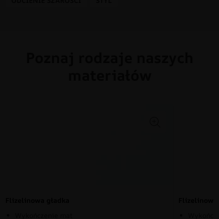
ODCIENIE SZAROŚCI
STYL
Poznaj rodzaje naszych
materiałów
Flizelinowa gładka
Flizelinow
Wykończenie mat
Wykończe