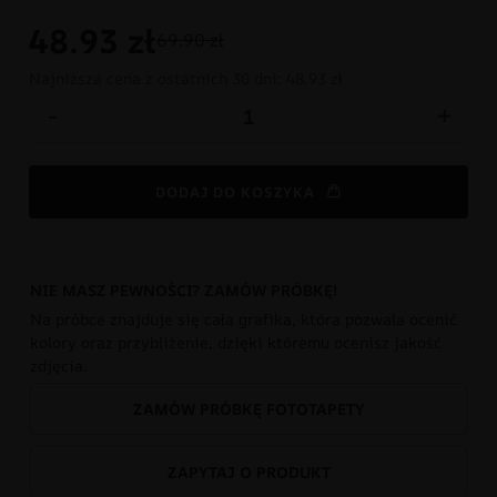
48.93
zł
69.90 zł
Najniższa cena z ostatnich 30 dni:
48.93 zł
-
+
DODAJ DO KOSZYKA
NIE MASZ PEWNOŚCI? ZAMÓW PRÓBKĘ!
Na próbce znajduje się cała grafika, która pozwala ocenić
kolory oraz przybliżenie, dzięki któremu ocenisz jakość
zdjęcia.
ZAMÓW PRÓBKĘ FOTOTAPETY
ZAPYTAJ O PRODUKT