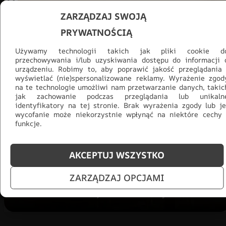
ZARZĄDZAJ SWOJĄ
PRYWATNOŚCIĄ
Używamy technologii takich jak pliki cookie d
przechowywania i/lub uzyskiwania dostępu do informacji 
urządzeniu. Robimy to, aby poprawić jakość przeglądania 
wyświetlać (nie)spersonalizowane reklamy. Wyrażenie zgod
na te technologie umożliwi nam przetwarzanie danych, takic
jak zachowanie podczas przeglądania lub unikaln
Promocja -30% na wszystko! Taka
identyfikatory na tej stronie. Brak wyrażenia zgody lub je
okazja się nie powtórzy!
wycofanie może niekorzystnie wpłynąć na niektóre cechy 
funkcje.
Tylko teraz: Cały asortyment
30% taniej.
Odśwież
salon na lato!
AKCEPTUJ WSZYSTKO
ZOBACZ PRODUKTY
ZARZĄDZAJ OPCJAMI