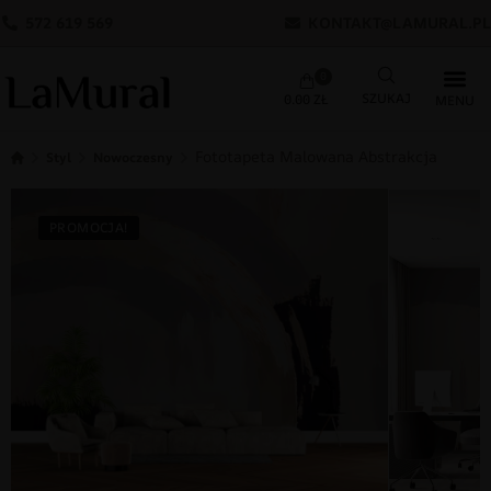
572 619 569
KONTAKT@LAMURAL.PL
0
0.00
ZŁ
Fototapeta Malowana Abstrakcja
Styl
Nowoczesny
PROMOCJA!