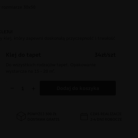
rozmiarze 30x50
KLEJU!
 klej, który zapewni doskonałą przyczepność i trwałość
Klej do tapet
34zł/szt
Do wszystkich rodzajów tapet. Opakowanie
wystarcza na 15 - 20 m².
−
+
Dodaj do koszyka
POWYŻEJ 300 ZŁ
CZAS REALIZACJI
DOSTAWA GRATIS
2-4 DNI ROBOCZE