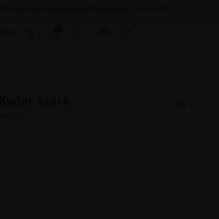
30% na cały asortyment! Pozostało: 14:08:50
0
BLOG
Kwiat Szara
1664213