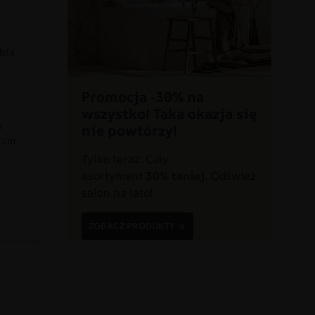
dzla
Promocja -30% na
wszystko! Taka okazja się
o
nie powtórzy!
0 cm
Tylko teraz: Cały
asortyment
30% taniej.
Odśwież
a
salon na lato!
ZOBACZ PRODUKTY