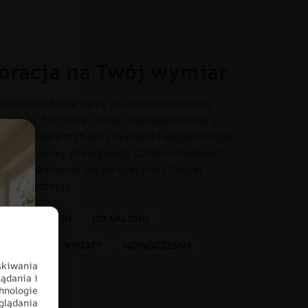
oracja na Twój wymiar
otapecie, która łączy w sobie artystyczny
onania. Ten wzór został zaprojektowany z
iach – od przytulnej sypialni i eleganckiego
o czy stylowy przedpokój. Dzięki możliwości
dealnie dopasuje się do specyfiki Twojej
tem aranżacji.
 PRZEDPOKOJU
DO SALONU
KOLORY
KWIATY
NOWOCZESNY
skiwania
ądania i
hnologie
glądania