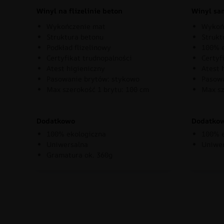
Winyl na flizelinie beton
Winyl sa
Wykończenie mat
Wykoń
Struktura betonu
Strukt
Podkład flizelinowy
100% e
Certyfikat trudnopalności
Certyf
Atest higieniczny
Atest 
Pasowanie brytów: stykowo
Pasowa
Max szerokość 1 brytu: 100 cm
Max sz
Dodatkowo
Dodatko
100% ekologiczna
100% e
Uniwersalna
Uniwe
Gramatura ok. 360g