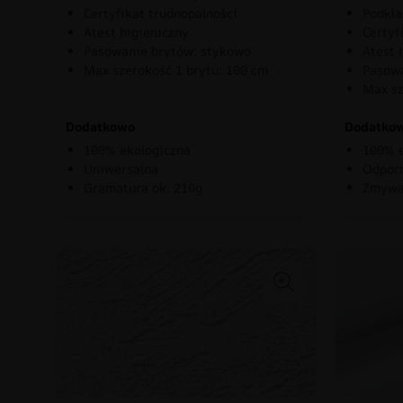
Certyfikat trudnopalności
Podkła
Atest higieniczny
Certyf
Pasowanie brytów: stykowo
Atest 
Max szerokość 1 brytu: 100 cm
Pasowa
Max sz
Dodatkowo
Dodatko
100% ekologiczna
100% e
Uniwersalna
Odporn
Gramatura ok. 210g
Zmywa