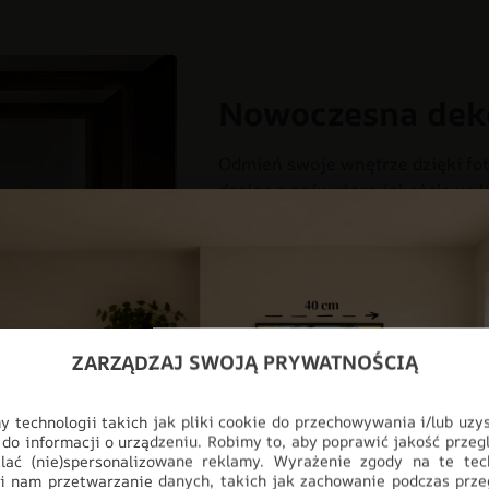
Nowoczesna dek
Odmień swoje wnętrze dzięki fot
design z najwyższą jakością wyk
myślą o nowoczesnych przestrzen
salonu, aż po profesjonalne biur
pełnej personalizacji, produkt i
ściany, stając się głównym punk
DO BIURA
DO POKOJU
DO
ZARZĄDZAJ SWOJĄ PRYWATNOŚCIĄ
DO SYPIALNI
FOTOTAPETY
 technologii takich jak pliki cookie do przechowywania i/lub uzy
ODCIENIE SZAROŚCI
STYL
 do informacji o urządzeniu. Robimy to, aby poprawić jakość przegl
lać (nie)spersonalizowane reklamy. Wyrażenie zgody na te tec
i nam przetwarzanie danych, takich jak zachowanie podczas prze