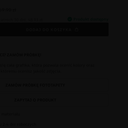
69.90 zł
Produkt dostępny
tatnich 30 dni:
48.93 zł
DODAJ DO KOSZYKA
CI? ZAMÓW PRÓBKĘ!
się cała grafika, która pozwala ocenić kolory oraz
i któremu ocenisz jakość zdjęcia.
ZAMÓW PRÓBKĘ FOTOTAPETY
ZAPYTAJ O PRODUKT
 materiału
 2-4 dni roboczych