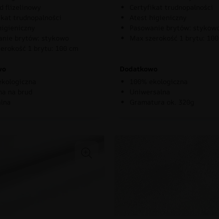
d flizelinowy
Certyfikat trudnopalności
ikat trudnopalności
Atest higieniczny
higieniczny
Pasowanie brytów: stykow
nie brytów: stykowo
Max szerokość 1 brytu: 10
erokość 1 brytu: 100 cm
wo
Dodatkowo
kologiczna
100% ekologiczna
a na brud
Uniwersalna
lna
Gramatura ok. 320g