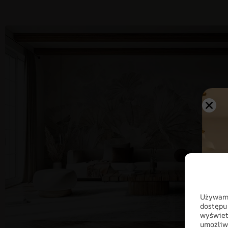
Używamy
dostępu
wyświet
umożliw