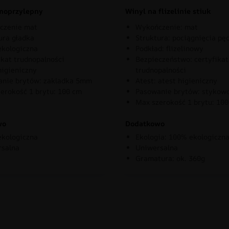
moprzylepny
Winyl na flizelinie stiuk
czenie mat
Wykończenie: mat
ura gładka
Struktura: pociągnięcia pę
kologiczna
Podkład: flizelinowy
ikat trudnopalności
Bezpieczeństwo: certyfikat
higieniczny
trudnopalności
nie brytów: zakladka 5mm
Atest: atest higieniczny
erokość 1 brytu: 100 cm
Pasowanie brytów: stykow
Max szerokość 1 brytu: 10
wo
Dodatkowo
kologiczna
Ekologia: 100% ekologiczn
rsalna
Uniwersalna
Gramatura: ok. 360g