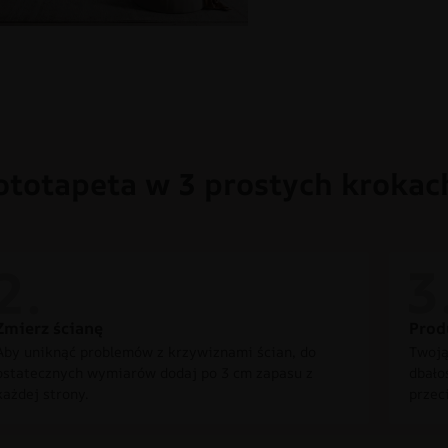
ototapeta w 3 prostych krokac
Zmierz ścianę
Prod
Aby uniknąć problemów z krzywiznami ścian, do
Twoją
ostatecznych wymiarów dodaj po 3 cm zapasu z
dbało
każdej strony.
przec