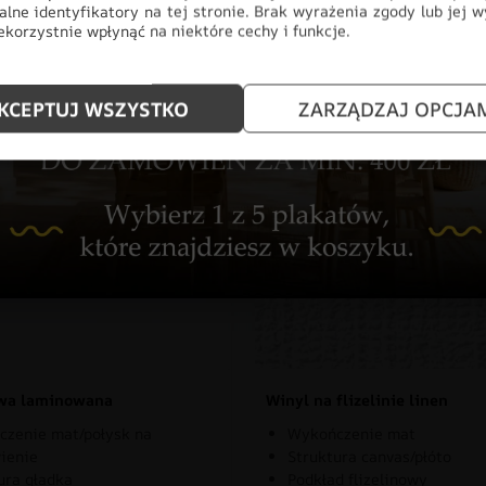
alne identyfikatory na tej stronie. Brak wyrażenia zgody lub jej 
korzystnie wpłynąć na niektóre cechy i funkcje.
KCEPTUJ WSZYSTKO
ZARZĄDZAJ OPCJA
znaj rodzaje naszych materia
owa laminowana
Winyl na flizelinie linen
zenie mat/połysk na
Wykończenie mat
ienie
Struktura canvas/płóto
ura gładka
Podkład flizelinowy