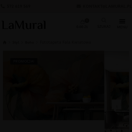
572 619 569
KONTAKT@LAMURAL.PL
0
0.00
ZŁ
Fototapeta Fala Kwiatowa
Styl
Boho
PROMOCJA!