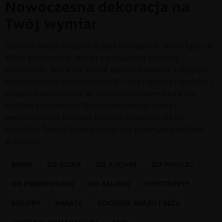
Nowoczesna dekoracja na
Twój wymiar
Odmień swoje wnętrze dzięki fototapecie, która łączy w
sobie artystyczny design z najwyższą jakością
wykonania. Ten wzór został zaprojektowany z myślą o
nowoczesnych przestrzeniach – od przytulnej sypialni i
eleganckiego salonu, aż po profesjonalne biuro czy
stylowy przedpokój. Dzięki możliwości pełnej
personalizacji, produkt idealnie dopasuje się do
specyfiki Twojej ściany, stając się głównym punktem
aranżacji.
BOHO
DO BIURA
DO KUCHNI
DO POKOJU
DO PRZEDPOKOJU
DO SALONU
FOTOTAPETY
KOLORY
KWIATY
ODCIENIE BRĄZU I BEŻU