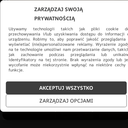
ZARZĄDZAJ SWOJĄ
PRYWATNOŚCIĄ
Używamy technologii takich jak pliki cookie d
przechowywania i/lub uzyskiwania dostępu do informacji 
urządzeniu. Robimy to, aby poprawić jakość przeglądania 
wyświetlać (nie)spersonalizowane reklamy. Wyrażenie zgod
na te technologie umożliwi nam przetwarzanie danych, takic
jak zachowanie podczas przeglądania lub unikaln
Promocja -30% na wszystko! Taka
identyfikatory na tej stronie. Brak wyrażenia zgody lub je
okazja się nie powtórzy!
wycofanie może niekorzystnie wpłynąć na niektóre cechy 
funkcje.
Tylko teraz: Cały asortyment
30% taniej.
Odśwież
salon na lato!
AKCEPTUJ WSZYSTKO
ZOBACZ PRODUKTY
ZARZĄDZAJ OPCJAMI