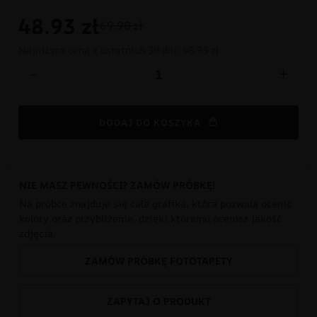
48.93
zł
69.90 zł
Najniższa cena z ostatnich 30 dni:
48.93 zł
-
+
DODAJ DO KOSZYKA
NIE MASZ PEWNOŚCI? ZAMÓW PRÓBKĘ!
Na próbce znajduje się cała grafika, która pozwala ocenić
kolory oraz przybliżenie, dzięki któremu ocenisz jakość
zdjęcia.
ZAMÓW PRÓBKĘ FOTOTAPETY
ZAPYTAJ O PRODUKT