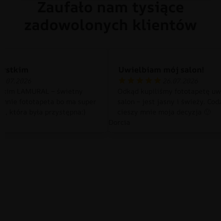
Zaufało nam tysiące
zadowolonych klientów
zystkim
Uwielbiam mój salon!
0.07.2026
26.07.2026
tkim LAMURAL – świetny
Odkąd kupiliśmy fototapetę uw
 mnie fototapeta bo ma super
salon – jest jasny i świeży. Cod
a, która była przystępna:)
cieszy mnie moja decyzja 🙂
Dorcia