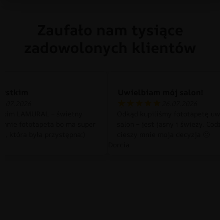
Zaufało nam tysiące
zadowolonych klientów
zystkim
Uwielbiam mój salon!
0.07.2026
26.07.2026
tkim LAMURAL – świetny
Odkąd kupiliśmy fototapetę uw
 mnie fototapeta bo ma super
salon – jest jasny i świeży. Cod
a, która była przystępna:)
cieszy mnie moja decyzja 🙂
Dorcia