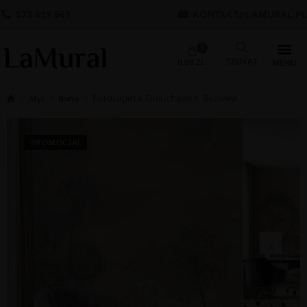
572 619 569
KONTAKT@LAMURAL.PL
0
0.00
ZŁ
Fototapeta Dmuchawce Beżowa
Styl
Boho
PROMOCJA!