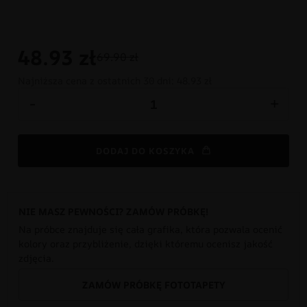
48.93
zł
69.90 zł
Najniższa cena z ostatnich 30 dni:
48.93 zł
-
+
DODAJ DO KOSZYKA
NIE MASZ PEWNOŚCI? ZAMÓW PRÓBKĘ!
Na próbce znajduje się cała grafika, która pozwala ocenić
kolory oraz przybliżenie, dzięki któremu ocenisz jakość
zdjęcia.
ZAMÓW PRÓBKĘ FOTOTAPETY