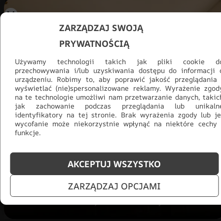
ZARZĄDZAJ SWOJĄ
PRYWATNOŚCIĄ
Używamy technologii takich jak pliki cookie d
przechowywania i/lub uzyskiwania dostępu do informacji 
urządzeniu. Robimy to, aby poprawić jakość przeglądania 
wyświetlać (nie)spersonalizowane reklamy. Wyrażenie zgod
na te technologie umożliwi nam przetwarzanie danych, takic
jak zachowanie podczas przeglądania lub unikaln
identyfikatory na tej stronie. Brak wyrażenia zgody lub je
Promocja -30% na wszystko! Taka
wycofanie może niekorzystnie wpłynąć na niektóre cechy 
okazja się nie powtórzy!
funkcje.
Tylko teraz: Cały asortyment
30% taniej.
Odśwież
AKCEPTUJ WSZYSTKO
salon na lato!
ZARZĄDZAJ OPCJAMI
ZOBACZ PRODUKTY