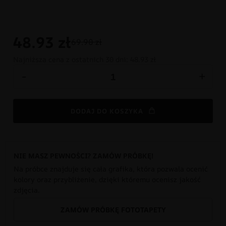
48.93
zł
69.90 zł
Najniższa cena z ostatnich 30 dni:
48.93 zł
-
+
DODAJ DO KOSZYKA
NIE MASZ PEWNOŚCI? ZAMÓW PRÓBKĘ!
Na próbce znajduje się cała grafika, która pozwala ocenić
kolory oraz przybliżenie, dzięki któremu ocenisz jakość
zdjęcia.
ZAMÓW PRÓBKĘ FOTOTAPETY