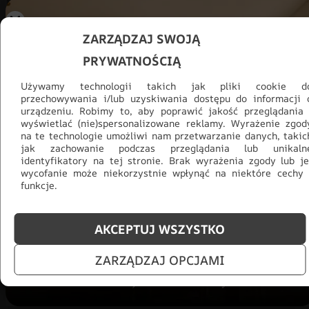
ZARZĄDZAJ SWOJĄ
PRYWATNOŚCIĄ
Używamy technologii takich jak pliki cookie d
przechowywania i/lub uzyskiwania dostępu do informacji 
urządzeniu. Robimy to, aby poprawić jakość przeglądania 
wyświetlać (nie)spersonalizowane reklamy. Wyrażenie zgod
na te technologie umożliwi nam przetwarzanie danych, takic
jak zachowanie podczas przeglądania lub unikaln
identyfikatory na tej stronie. Brak wyrażenia zgody lub je
Promocja -30% na wszystko! Taka
wycofanie może niekorzystnie wpłynąć na niektóre cechy 
okazja się nie powtórzy!
funkcje.
Tylko teraz: Cały asortyment
30% taniej.
Odśwież
AKCEPTUJ WSZYSTKO
salon na lato!
ZARZĄDZAJ OPCJAMI
ZOBACZ PRODUKTY