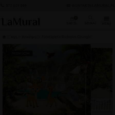
572 619 569
KONTAKT@LAMURAL.PL
0
0.00
ZŁ
Fototapeta Bajkowa Dżungla
Styl
Dziecięcy
PROMOCJA!