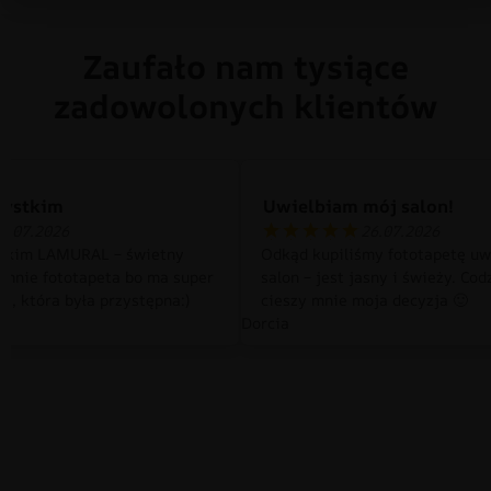
Zaufało nam tysiące
zadowolonych klientów
zystkim
Uwielbiam mój salon!
0.07.2026
26.07.2026
tkim LAMURAL – świetny
Odkąd kupiliśmy fototapetę uw
 mnie fototapeta bo ma super
salon – jest jasny i świeży. Cod
a, która była przystępna:)
cieszy mnie moja decyzja 🙂
Dorcia