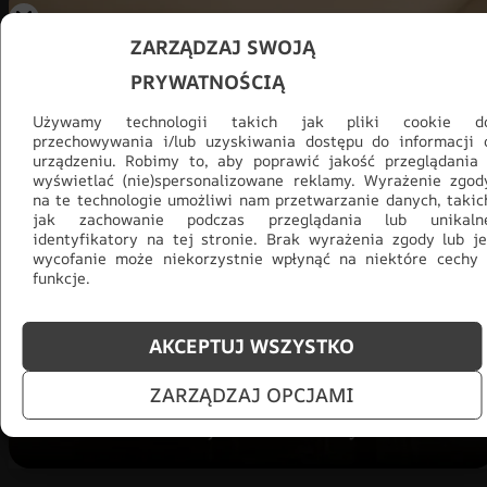
ZARZĄDZAJ SWOJĄ
PRYWATNOŚCIĄ
Używamy technologii takich jak pliki cookie d
przechowywania i/lub uzyskiwania dostępu do informacji 
urządzeniu. Robimy to, aby poprawić jakość przeglądania 
wyświetlać (nie)spersonalizowane reklamy. Wyrażenie zgod
na te technologie umożliwi nam przetwarzanie danych, takic
Promocja -30% na wszystko! Taka
jak zachowanie podczas przeglądania lub unikaln
okazja się nie powtórzy!
identyfikatory na tej stronie. Brak wyrażenia zgody lub je
wycofanie może niekorzystnie wpłynąć na niektóre cechy 
funkcje.
Tylko teraz: Cały asortyment
30% taniej.
Odśwież
salon na lato!
AKCEPTUJ WSZYSTKO
ZOBACZ PRODUKTY
ZARZĄDZAJ OPCJAMI