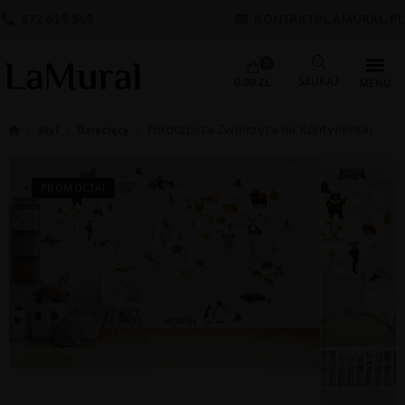
572 619 569
KONTAKT@LAMURAL.PL
0
0.00
ZŁ
Fototapeta Zwierzęta na Kontynentach
Styl
Dziecięcy
PROMOCJA!