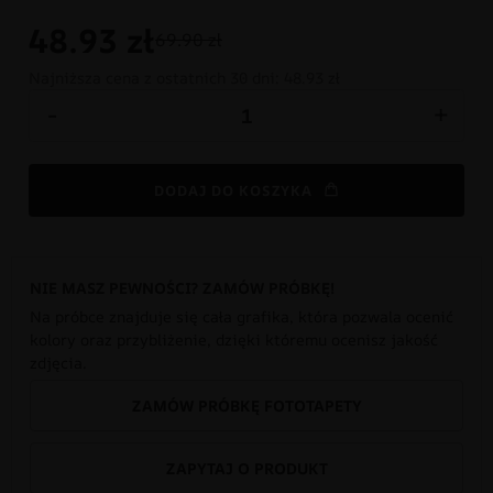
48.93
zł
69.90 zł
Najniższa cena z ostatnich 30 dni:
48.93 zł
-
+
DODAJ DO KOSZYKA
NIE MASZ PEWNOŚCI? ZAMÓW PRÓBKĘ!
Na próbce znajduje się cała grafika, która pozwala ocenić
kolory oraz przybliżenie, dzięki któremu ocenisz jakość
zdjęcia.
ZAMÓW PRÓBKĘ FOTOTAPETY
ZAPYTAJ O PRODUKT