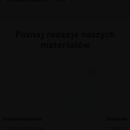
ODCIENIE SZAROŚCI
STYL
Poznaj rodzaje naszych
materiałów
Flizelinowa gładka
Flizelinow
Wykończenie mat
Wykończe