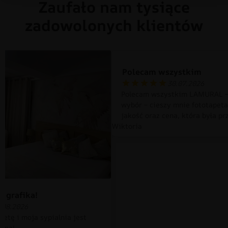
Zaufało nam tysiące
zadowolonych klientów
Polecam wszystkim
30.07.2026
Polecam wszystkim LAMURAL –
wybór – cieszy mnie fototapet
jakość oraz cena, która była pr
Wiktoria
 grafika!
.08.2026
petę i moja sypialnia jest
czna!