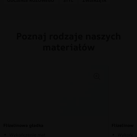
ODCIENIE RÓŻOWEGO
STYL
ZWIERZĘTA
Poznaj rodzaje naszych
materiałów
Flizelinowa gładka
Flizelinow
Wykończenie mat
Wykończe