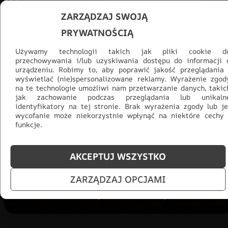
ZARZĄDZAJ SWOJĄ
PRYWATNOŚCIĄ
Używamy technologii takich jak pliki cookie d
przechowywania i/lub uzyskiwania dostępu do informacji 
urządzeniu. Robimy to, aby poprawić jakość przeglądania 
wyświetlać (nie)spersonalizowane reklamy. Wyrażenie zgod
na te technologie umożliwi nam przetwarzanie danych, takic
jak zachowanie podczas przeglądania lub unikaln
Promocja -30% na wszystko! Taka
identyfikatory na tej stronie. Brak wyrażenia zgody lub je
okazja się nie powtórzy!
wycofanie może niekorzystnie wpłynąć na niektóre cechy 
funkcje.
Tylko teraz: Cały asortyment
30% taniej.
Odśwież
salon na lato!
AKCEPTUJ WSZYSTKO
ZOBACZ PRODUKTY
ZARZĄDZAJ OPCJAMI