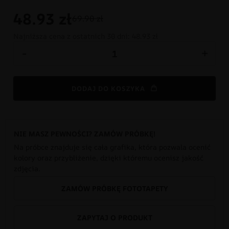
48.93
zł
69.90 zł
Najniższa cena z ostatnich 30 dni:
48.93 zł
-
+
DODAJ DO KOSZYKA
NIE MASZ PEWNOŚCI? ZAMÓW PRÓBKĘ!
Na próbce znajduje się cała grafika, która pozwala ocenić
kolory oraz przybliżenie, dzięki któremu ocenisz jakość
zdjęcia.
ZAMÓW PRÓBKĘ FOTOTAPETY
ZAPYTAJ O PRODUKT