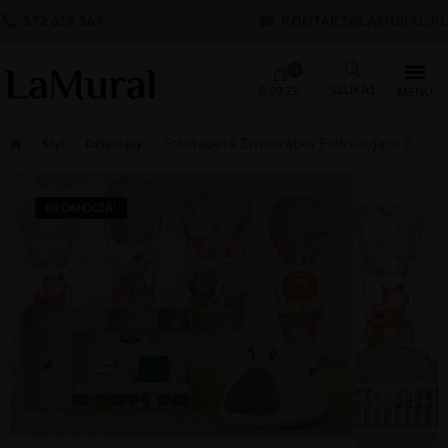
572 619 569
KONTAKT@LAMURAL.PL
0
0.00
ZŁ
Fototapeta Zwierzątka Podróżujące Balon
Styl
Dziecięcy
PROMOCJA!