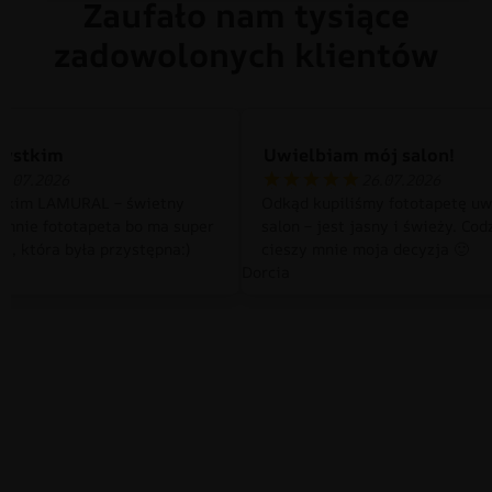
Zaufało nam tysiące
zadowolonych klientów
zystkim
Uwielbiam mój salon!
0.07.2026
26.07.2026
tkim LAMURAL – świetny
Odkąd kupiliśmy fototapetę uw
 mnie fototapeta bo ma super
salon – jest jasny i świeży. Cod
a, która była przystępna:)
cieszy mnie moja decyzja 🙂
Dorcia