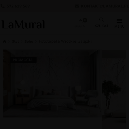
572 619 569
KONTAKT@LAMURAL.PL
0
0.00
ZŁ
Fototapeta Wiotkie Gałązki
Styl
Boho
PROMOCJA!