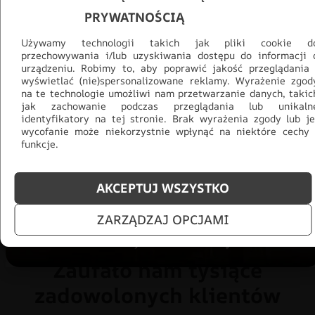
PRYWATNOŚCIĄ
Używamy technologii takich jak pliki cookie d
przechowywania i/lub uzyskiwania dostępu do informacji 
urządzeniu. Robimy to, aby poprawić jakość przeglądania 
wyświetlać (nie)spersonalizowane reklamy. Wyrażenie zgod
Promocja -30% na wszystko! Taka
na te technologie umożliwi nam przetwarzanie danych, takic
okazja się nie powtórzy!
jak zachowanie podczas przeglądania lub unikaln
identyfikatory na tej stronie. Brak wyrażenia zgody lub je
Tylko teraz: Cały asortyment
30% taniej.
Odśwież
wycofanie może niekorzystnie wpłynąć na niektóre cechy 
funkcje.
salon na lato!
ZOBACZ PRODUKTY
AKCEPTUJ WSZYSTKO
ZARZĄDZAJ OPCJAMI
Zaufało nam tysiące
zadowolonych klientów