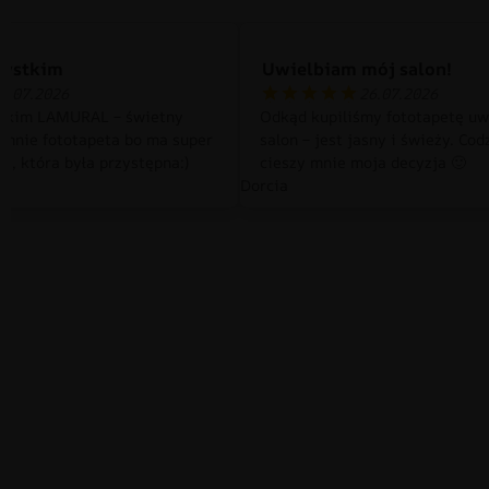
zystkim
Uwielbiam mój salon!
0.07.2026
26.07.2026
tkim LAMURAL – świetny
Odkąd kupiliśmy fototapetę uw
 mnie fototapeta bo ma super
salon – jest jasny i świeży. Cod
a, która była przystępna:)
cieszy mnie moja decyzja 🙂
Dorcia