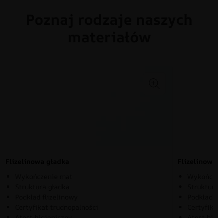
Poznaj rodzaje naszych
materiałów
Flizelinowa gładka
Flizelinow
Wykończenie mat
Wykończe
Struktura gładka
Struktura
Podkład flizelinowy
Podkład f
Certyfikat trudnopalności
Certyfika
Atest higieniczny
Atest hig