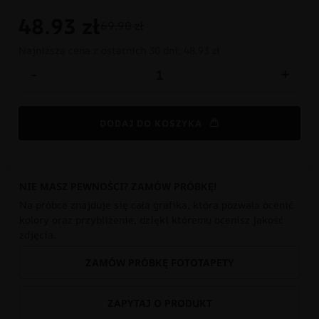
48.93
zł
69.90 zł
Najniższa cena z ostatnich 30 dni:
48.93 zł
-
+
DODAJ DO KOSZYKA
NIE MASZ PEWNOŚCI? ZAMÓW PRÓBKĘ!
Na próbce znajduje się cała grafika, która pozwala ocenić
kolory oraz przybliżenie, dzięki któremu ocenisz jakość
zdjęcia.
ZAMÓW PRÓBKĘ FOTOTAPETY
ZAPYTAJ O PRODUKT