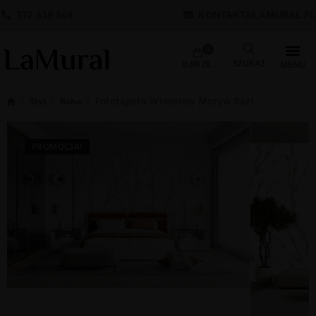
572 619 569
KONTAKT@LAMURAL.PL
0
0.00
ZŁ
Fototapeta Wiosenny Motyw Bazi
Styl
Boho
PROMOCJA!