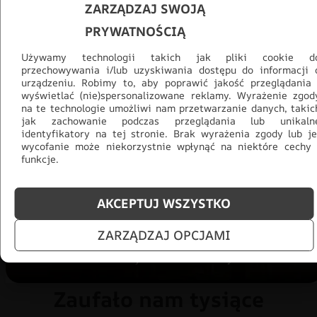
ZARZĄDZAJ SWOJĄ
PRYWATNOŚCIĄ
Używamy technologii takich jak pliki cookie d
przechowywania i/lub uzyskiwania dostępu do informacji 
urządzeniu. Robimy to, aby poprawić jakość przeglądania 
wyświetlać (nie)spersonalizowane reklamy. Wyrażenie zgod
na te technologie umożliwi nam przetwarzanie danych, takic
Promocja -30% na wszystko! Taka
jak zachowanie podczas przeglądania lub unikaln
okazja się nie powtórzy!
identyfikatory na tej stronie. Brak wyrażenia zgody lub je
wycofanie może niekorzystnie wpłynąć na niektóre cechy 
Tylko teraz: Cały asortyment
30% taniej.
Odśwież
funkcje.
salon na lato!
AKCEPTUJ WSZYSTKO
ZOBACZ PRODUKTY
ZARZĄDZAJ OPCJAMI
Zaufało nam tysiące