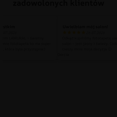
zadowolonych klientów
zystkim
Uwielbiam mój salon!
0.07.2026
26.07.2026
tkim LAMURAL – świetny
Odkąd kupiliśmy fototapetę uw
 mnie fototapeta bo ma super
salon – jest jasny i świeży. Cod
a, która była przystępna:)
cieszy mnie moja decyzja 🙂
Dorcia