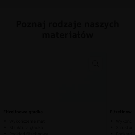
Poznaj rodzaje naszych
materiałów
Flizelinowa gładka
Flizelinow
Wykończenie mat
Wykończe
Struktura gładka
Struktura
Podkład flizelinowy
Podkład f