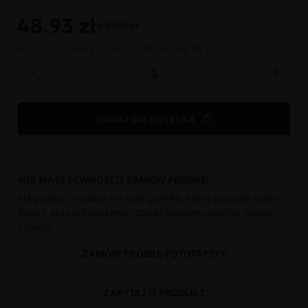
48.93
zł
69.90 zł
Najniższa cena z ostatnich 30 dni:
48.93 zł
-
+
DODAJ DO KOSZYKA
NIE MASZ PEWNOŚCI? ZAMÓW PRÓBKĘ!
Na próbce znajduje się cała grafika, która pozwala ocenić
kolory oraz przybliżenie, dzięki któremu ocenisz jakość
zdjęcia.
ZAMÓW PRÓBKĘ FOTOTAPETY
ZAPYTAJ O PRODUKT