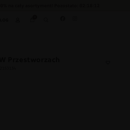
30% na cały asortyment! Pozostało: 02:18:11
0
BLOG
 W Przestworzach
32153134