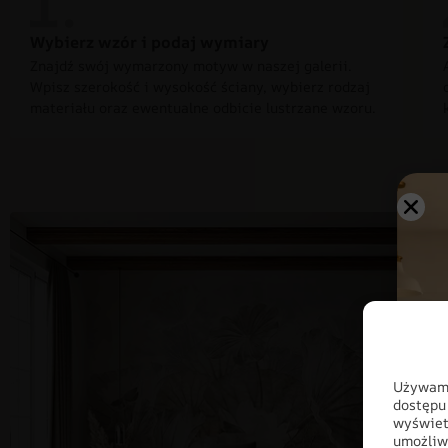
Wybierz wzór i podaj wymiary
Znajdź swój wymarzony motyw w naszej galerii.
Wpisz szerokość i wysokość ściany, wybierz rodzaj
materiału oraz ewentualne odbicie lustrzane wzoru.
Używamy
dostępu
wyświet
umożliw