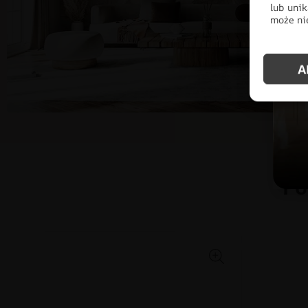
lub unik
może nie
A
Po