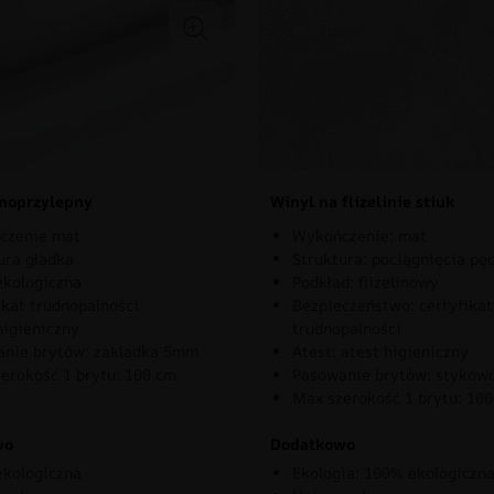
moprzylepny
Winyl na flizelinie stiuk
czenie mat
Wykończenie: mat
ura gładka
Struktura: pociągnięcia pę
kologiczna
Podkład: flizelinowy
ikat trudnopalności
Bezpieczeństwo: certyfikat
higieniczny
trudnopalności
nie brytów: zakladka 5mm
Atest: atest higieniczny
erokość 1 brytu: 100 cm
Pasowanie brytów: stykow
Max szerokość 1 brytu: 10
wo
Dodatkowo
kologiczna
Ekologia: 100% ekologiczn