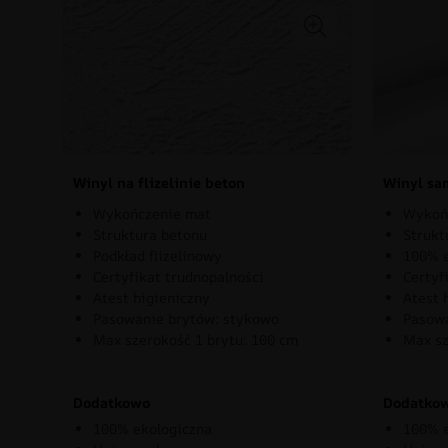
Winyl na flizelinie beton
Winyl sa
Wykończenie mat
Wykoń
Struktura betonu
Strukt
Podkład flizelinowy
100% e
Certyfikat trudnopalności
Certyf
Atest higieniczny
Atest 
Pasowanie brytów: stykowo
Pasowa
Max szerokość 1 brytu: 100 cm
Max sz
Dodatkowo
Dodatko
100% ekologiczna
100% e