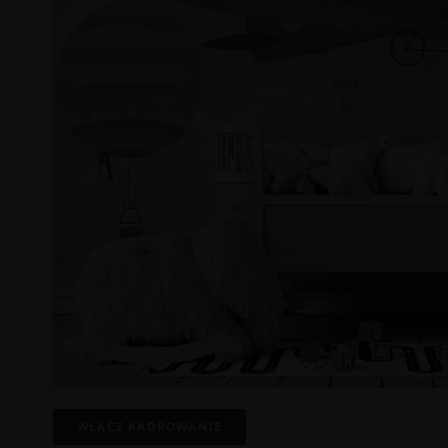
WŁĄCZ KADROWANIE