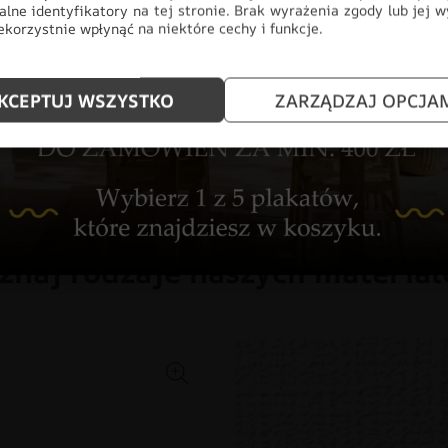
ściany, stając się głównym punk
alne identyfikatory na tej stronie. Brak wyrażenia zgody lub jej 
korzystnie wpłynąć na niektóre cechy i funkcje.
CHŁOPIEC
DLA DZIECI
DO
FOTOTAPETY
KOLORY
NIE
KCEPTUJ WSZYSTKO
ZARZĄDZAJ OPCJA
znaj rodzaje naszych materia