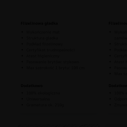
Flizelinowa gładka
Flizelin
Wykończenie mat
Wykońc
Struktura gładka
zamów
Podkład flizelinowy
Strukt
Certyfikat trudnopalności
Podkła
Atest higieniczny
Certyf
Pasowanie brytów: stykowo
Atest 
Max szerokość 1 brytu: 100 cm
Pasowa
Max sz
Dodatkowo
Dodatko
100% ekologiczna
100% e
Uniwersalna
Odporn
Gramatura ok. 210g
Zmywa