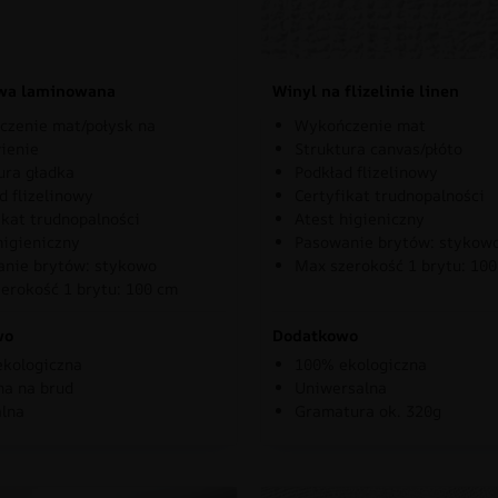
owa laminowana
Winyl na flizelinie linen
zenie mat/połysk na
Wykończenie mat
ienie
Struktura canvas/płóto
ura gładka
Podkład flizelinowy
d flizelinowy
Certyfikat trudnopalności
ikat trudnopalności
Atest higieniczny
higieniczny
Pasowanie brytów: stykow
nie brytów: stykowo
Max szerokość 1 brytu: 10
erokość 1 brytu: 100 cm
wo
Dodatkowo
kologiczna
100% ekologiczna
a na brud
Uniwersalna
lna
Gramatura ok. 320g