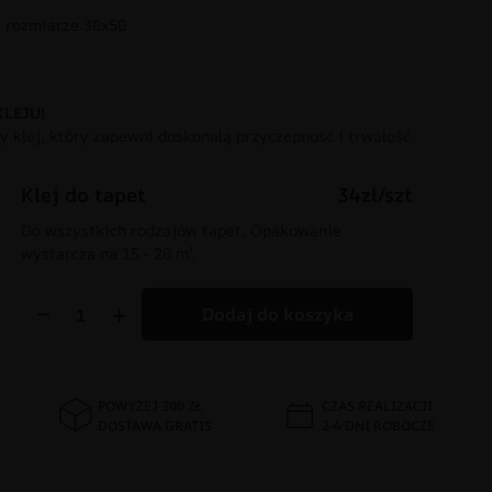
rozmiarze 30x50
KLEJU!
 klej, który zapewni doskonałą przyczepność i trwałość
Klej do tapet
34zł/szt
Do wszystkich rodzajów tapet. Opakowanie
wystarcza na 15 - 20 m².
−
+
Dodaj do koszyka
POWYŻEJ 300 ZŁ
CZAS REALIZACJI
DOSTAWA GRATIS
2-4 DNI ROBOCZE