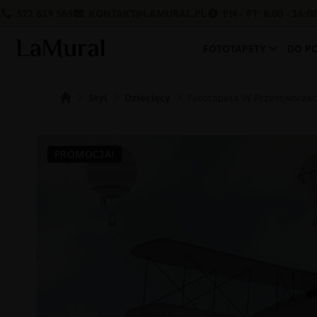
572 619 569
KONTAKT@LAMURAL.PL
PN - PT: 8:00 - 16:0
FOTOTAPETY
DO P
Styl
Dziecięcy
Fototapeta W Przestworza
PROMOCJA!