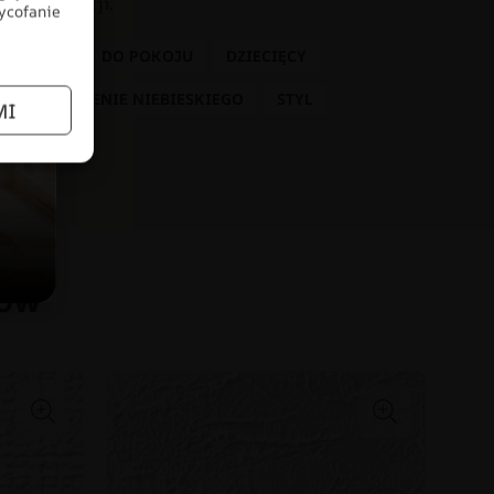
tem aranżacji.
wycofanie
 DZIECKA
DO POKOJU
DZIECIĘCY
BO
ODCIENIE NIEBIESKIEGO
STYL
MI
łów