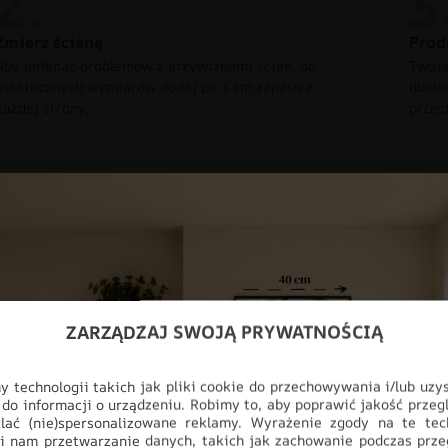
Zmierz ścianę
Prod
Aby uniknąć problemów z krzywiznami ścian, do
Twoją
ostatecznych wymiarów dodaj po 3 cm zapasu z
dbało
każdej strony.
przec
Nowoczesna dek
ZARZĄDZAJ SWOJĄ PRYWATNOŚCIĄ
Odmień swoje wnętrze dzięki fot
design z najwyższą jakością wyk
myślą o nowoczesnych przestrzen
 technologii takich jak pliki cookie do przechowywania i/lub uzy
salonu, aż po profesjonalne biur
 do informacji o urządzeniu. Robimy to, aby poprawić jakość przegl
lać (nie)spersonalizowane reklamy. Wyrażenie zgody na te tec
pełnej personalizacji, produkt i
i nam przetwarzanie danych, takich jak zachowanie podczas prze