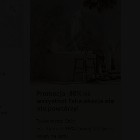
dzla
Promocja -30% na
wszystko! Taka okazja się
o
nie powtórzy!
0 cm
Tylko teraz: Cały
asortyment
30% taniej.
Odśwież
a
salon na lato!