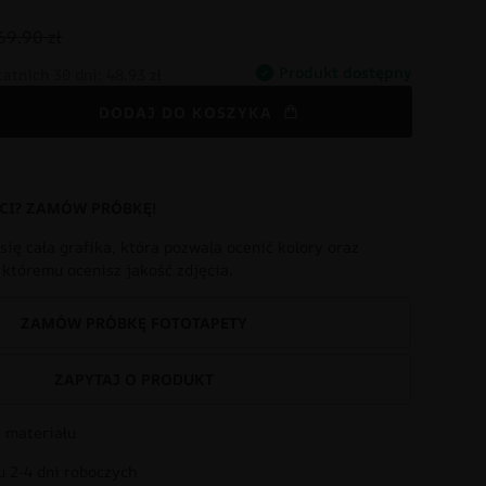
69.90 zł
Produkt dostępny
tatnich 30 dni:
48.93 zł
DODAJ DO KOSZYKA
CI? ZAMÓW PRÓBKĘ!
się cała grafika, która pozwala ocenić kolory oraz
i któremu ocenisz jakość zdjęcia.
ZAMÓW PRÓBKĘ FOTOTAPETY
ZAPYTAJ O PRODUKT
 materiału
 2-4 dni roboczych