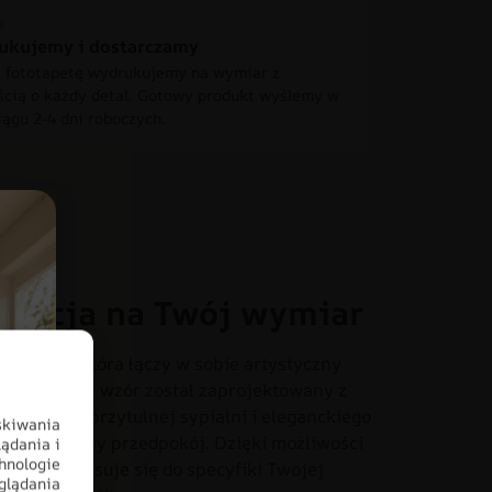
ukujemy i dostarczamy
 fototapetę wydrukujemy na wymiar z
ścią o każdy detal. Gotowy produkt wyślemy w
iągu 2-4 dni roboczych.
oracja na Twój wymiar
otapecie, która łączy w sobie artystyczny
onania. Ten wzór został zaprojektowany z
iach – od przytulnej sypialni i eleganckiego
skiwania
o czy stylowy przedpokój. Dzięki możliwości
ądania i
hnologie
dealnie dopasuje się do specyfiki Twojej
glądania