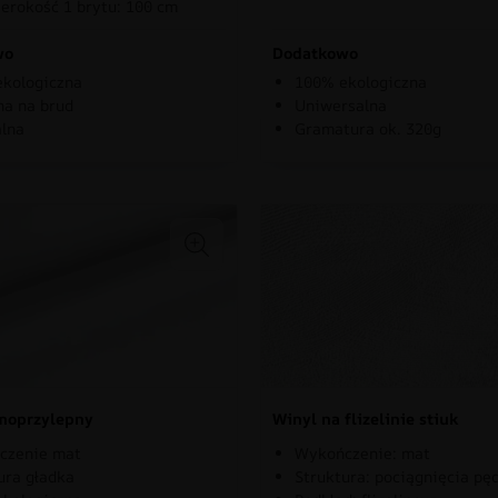
erokość 1 brytu: 100 cm
wo
Dodatkowo
kologiczna
100% ekologiczna
a na brud
Uniwersalna
lna
Gramatura ok. 320g
moprzylepny
Winyl na flizelinie stiuk
czenie mat
Wykończenie: mat
ura gładka
Struktura: pociągnięcia pę