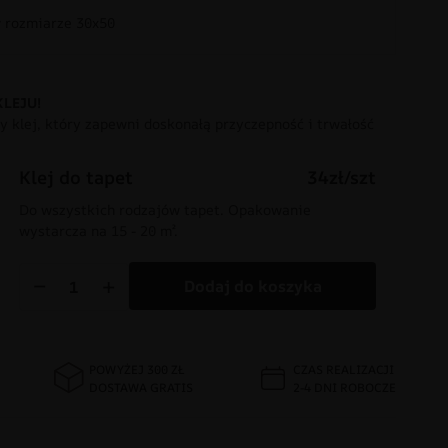
rozmiarze 30x50
KLEJU!
 klej, który zapewni doskonałą przyczepność i trwałość
Klej do tapet
34zł/szt
Do wszystkich rodzajów tapet. Opakowanie
wystarcza na 15 - 20 m².
−
+
Dodaj do koszyka
POWYŻEJ 300 ZŁ
CZAS REALIZACJI
DOSTAWA GRATIS
2-4 DNI ROBOCZE