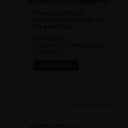
Promocja -30% na
wszystko! Taka okazja się
o
nie powtórzy!
0 cm
Tylko teraz: Cały
asortyment
30% taniej.
Odśwież
a
salon na lato!
ZOBACZ PRODUKTY
ZOBACZ WSZYSTKIE
Uwielbiam mój salon!