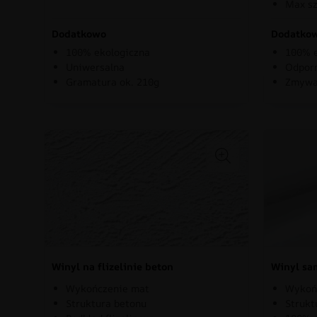
Max sz
Dodatkowo
Dodatko
100% ekologiczna
100% e
Uniwersalna
Odporn
Gramatura ok. 210g
Zmywa
Winyl na flizelinie beton
Winyl sa
Wykończenie mat
Wykoń
Struktura betonu
Strukt