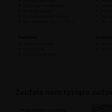
Podkład flizelinowy
100% e
Certyfikat trudnopalności
Certyf
Atest higieniczny
Atest 
Pasowanie brytów: stykowo
Pasowa
Max szerokość 1 brytu: 100 cm
Max sz
Dodatkowo
Dodatko
100% ekologiczna
100% e
Uniwersalna
Uniwe
Gramatura ok. 360g
Zaufało nam tysiące zado
Mapa świata na ścianie