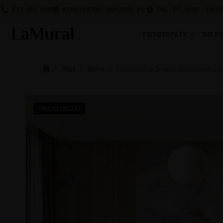
572 619 569
KONTAKT@LAMURAL.PL
PN - PT: 8:00 - 16:0
FOTOTAPETY
DO P
Styl
Boho
Fototapeta Ściana Różowych Liś
PROMOCJA!