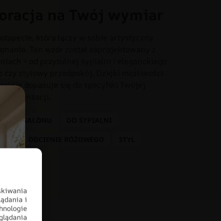
oracja na Twój wymiar
otapecie, która łączy w sobie artystyczny
onania. Ten wzór został zaprojektowany z
iach – od przytulnej sypialni i eleganckiego
o czy stylowy przedpokój. Dzięki możliwości
dealnie dopasuje się do specyfiki Twojej
tem aranżacji.
DO SALONU
DO SYPIALNI
ATY
ODCIENIE RÓŻOWEGO
STYL
skiwania
ądania i
hnologie
glądania