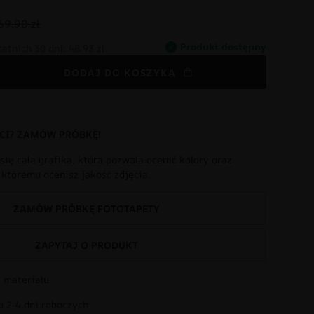
69.90 zł
Produkt dostępny
tatnich 30 dni:
48.93 zł
DODAJ DO KOSZYKA
CI? ZAMÓW PRÓBKĘ!
się cała grafika, która pozwala ocenić kolory oraz
i któremu ocenisz jakość zdjęcia.
ZAMÓW PRÓBKĘ FOTOTAPETY
ZAPYTAJ O PRODUKT
 materiału
 2-4 dni roboczych