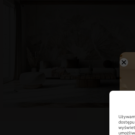
Używamy
dostępu
wyświet
umożliw