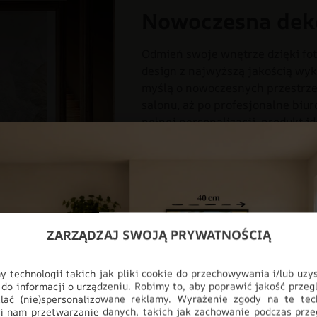
Nowoczesna dek
Odmień swoje wnętrze dzięki fot
design z najwyższą jakością wyk
myślą o nowoczesnych przestrzen
salonu, aż po profesjonalne biur
pełnej personalizacji, produkt i
ściany, stając się głównym punk
BOHO
BOHO
DO POKOJU
FOTOTAPETY
KOLORY
KWI
ZARZĄDZAJ SWOJĄ PRYWATNOŚCIĄ
 technologii takich jak pliki cookie do przechowywania i/lub uzy
 do informacji o urządzeniu. Robimy to, aby poprawić jakość przegl
lać (nie)spersonalizowane reklamy. Wyrażenie zgody na te tec
i nam przetwarzanie danych, takich jak zachowanie podczas prze