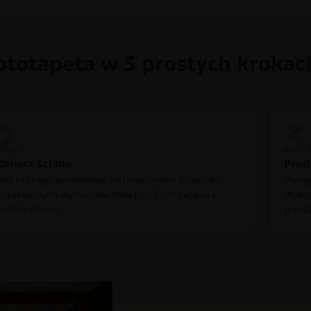
ototapeta w 3 prostych krokac
Zmierz ścianę
Prod
Aby uniknąć problemów z krzywiznami ścian, do
Twoją
ostatecznych wymiarów dodaj po 3 cm zapasu z
dbało
każdej strony.
przec