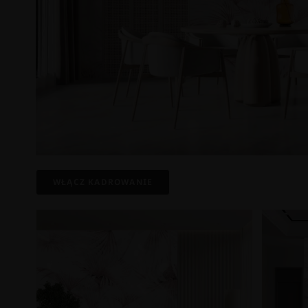
WŁĄCZ KADROWANIE