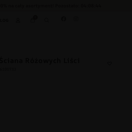
30% na cały asortyment! Pozostało: 04:08:43
0
BLOG
Ściana Różowych Liści
16100733