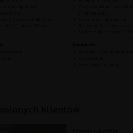
kologiczna
Podkład: flizelinowy
ikat trudnopalności
Bezpieczeństwo: certyfikat
higieniczny
trudnopalności
nie brytów: zakladka 5mm
Atest: atest higieniczny
erokość 1 brytu: 100 cm
Pasowanie brytów: stykow
Max szerokość 1 brytu: 10
wo
Dodatkowo
kologiczna
Ekologia: 100% ekologiczn
rsalna
Uniwersalna
Gramatura: ok. 360g
wolonych klientów
Polecam wszystkim