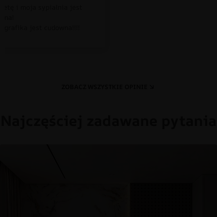
petę i moja sypialnia jest
czna!
 grafika jest cudowna!!!!
ZOBACZ WSZYSTKIE OPINIE
Najczęściej zadawane pytania