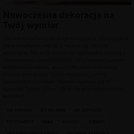
Nowoczesna dekoracja na
Twój wymiar
Odmień swoje wnętrze dzięki fototapecie, która łączy w
sobie artystyczny design z najwyższą jakością
wykonania. Ten wzór został zaprojektowany z myślą o
nowoczesnych przestrzeniach – od przytulnej sypialni i
eleganckiego salonu, aż po profesjonalne biuro czy
stylowy przedpokój. Dzięki możliwości pełnej
personalizacji, produkt idealnie dopasuje się do
specyfiki Twojej ściany, stając się głównym punktem
aranżacji.
DO POKOJU
DO SALONU
DO SYPIALNI
FOTOTAPETY
INNE
KOLORY
KWIATY
ODCIENIE BRĄZU I BEŻU
ODCIENIE SZAROŚCI