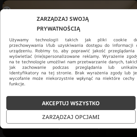
ZARZĄDZAJ SWOJĄ
PRYWATNOŚCIĄ
Używamy technologii takich jak pliki cookie d
przechowywania i/lub uzyskiwania dostępu do informacji 
urządzeniu. Robimy to, aby poprawić jakość przeglądania 
wyświetlać (nie)spersonalizowane reklamy. Wyrażenie zgod
na te technologie umożliwi nam przetwarzanie danych, takic
jak zachowanie podczas przeglądania lub unikaln
Promocja -30% na wszystko! Taka
identyfikatory na tej stronie. Brak wyrażenia zgody lub je
okazja się nie powtórzy!
wycofanie może niekorzystnie wpłynąć na niektóre cechy 
funkcje.
Tylko teraz: Cały asortyment
30% taniej.
Odśwież
salon na lato!
AKCEPTUJ WSZYSTKO
ZOBACZ PRODUKTY
ZARZĄDZAJ OPCJAMI