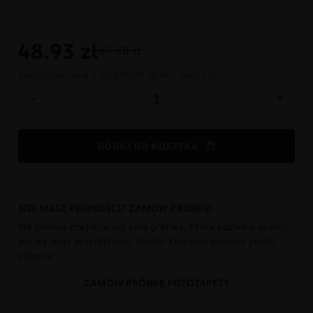
48.93
zł
69.90 zł
Najniższa cena z ostatnich 30 dni:
48.93 zł
-
+
DODAJ DO KOSZYKA
NIE MASZ PEWNOŚCI? ZAMÓW PRÓBKĘ!
Na próbce znajduje się cała grafika, która pozwala ocenić
kolory oraz przybliżenie, dzięki któremu ocenisz jakość
zdjęcia.
ZAMÓW PRÓBKĘ FOTOTAPETY