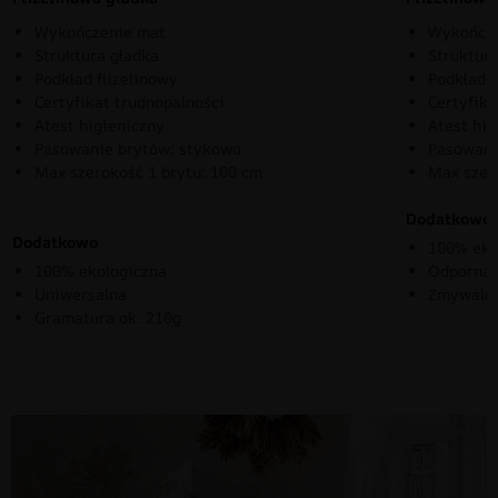
Wykończenie mat
Wykończe
Struktura gładka
Struktura
Podkład flizelinowy
Podkład f
Certyfikat trudnopalności
Certyfika
Atest higieniczny
Atest hig
Pasowanie brytów: stykowo
Pasowani
Max szerokość 1 brytu: 100 cm
Max szer
Dodatkowo
Dodatkowo
100% eko
100% ekologiczna
Odporna 
Uniwersalna
Zmywaln
Gramatura ok. 210g