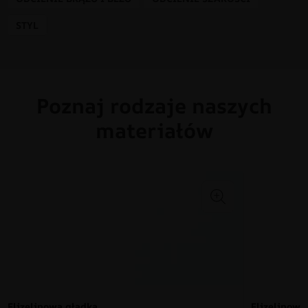
STYL
Poznaj rodzaje naszych
materiałów
Flizelinowa gładka
Flizelinow