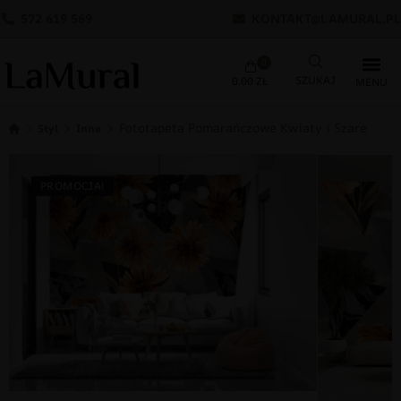
572 619 569
KONTAKT@LAMURAL.PL
0
0.00
ZŁ
Fototapeta Pomarańczowe Kwiaty i Szare Trój
Styl
Inne
PROMOCJA!