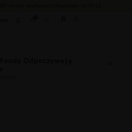
30% na cały asortyment! Pozostało: 18:59:09
0
BLOG
 Pandy Odpoczywają
w
05132253