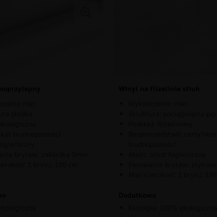
moprzylepny
Winyl na flizelinie stiuk
czenie mat
Wykończenie: mat
ura gładka
Struktura: pociągnięcia pę
kologiczna
Podkład: flizelinowy
ikat trudnopalności
Bezpieczeństwo: certyfikat
higieniczny
trudnopalności
nie brytów: zakladka 5mm
Atest: atest higieniczny
erokość 1 brytu: 100 cm
Pasowanie brytów: stykow
Max szerokość 1 brytu: 10
wo
Dodatkowo
kologiczna
Ekologia: 100% ekologiczn