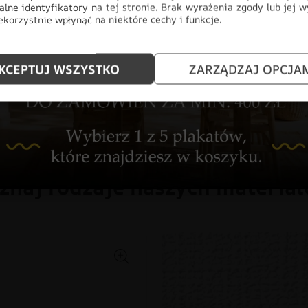
alne identyfikatory na tej stronie. Brak wyrażenia zgody lub jej 
korzystnie wpłynąć na niektóre cechy i funkcje.
CHŁOPIEC
DLA DZIECI
DO
DZIEWCZYNKA
FOTOTAPETY
KCEPTUJ WSZYSTKO
ZARZĄDZAJ OPCJA
ZWIERZĘTA
znaj rodzaje naszych materia