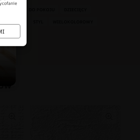
wycofanie
 DZIECKA
DO POKOJU
DZIECIĘCY
KOLORY
STYL
WIELOKOLOROWY
MI
łów