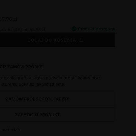
69.90 zł
Produkt dostępny
tatnich 30 dni:
48.93 zł
DODAJ DO KOSZYKA
CI? ZAMÓW PRÓBKĘ!
się cała grafika, która pozwala ocenić kolory oraz
i któremu ocenisz jakość zdjęcia.
ZAMÓW PRÓBKĘ FOTOTAPETY
ZAPYTAJ O PRODUKT
 materiału