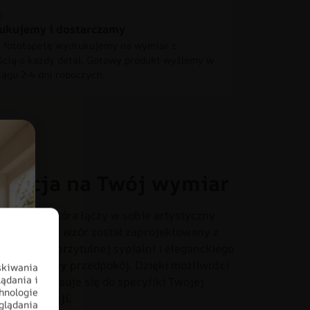
ukujemy i dostarczamy
 fototapetę wydrukujemy na wymiar z
ścią o każdy detal. Gotowy produkt wyślemy w
iągu 2-4 dni roboczych.
oracja na Twój wymiar
otapecie, która łączy w sobie artystyczny
onania. Ten wzór został zaprojektowany z
iach – od przytulnej sypialni i eleganckiego
o czy stylowy przedpokój. Dzięki możliwości
skiwania
ądania i
dealnie dopasuje się do specyfiki Twojej
hnologie
tem aranżacji.
glądania