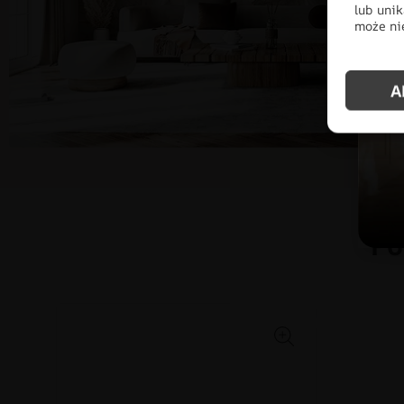
lub unik
może nie
A
Po