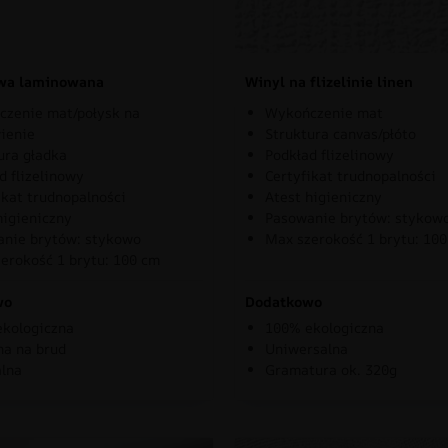
owa laminowana
Winyl na flizelinie linen
zenie mat/połysk na
Wykończenie mat
ienie
Struktura canvas/płóto
ura gładka
Podkład flizelinowy
d flizelinowy
Certyfikat trudnopalności
ikat trudnopalności
Atest higieniczny
higieniczny
Pasowanie brytów: stykow
nie brytów: stykowo
Max szerokość 1 brytu: 10
erokość 1 brytu: 100 cm
wo
Dodatkowo
kologiczna
100% ekologiczna
a na brud
Uniwersalna
lna
Gramatura ok. 320g