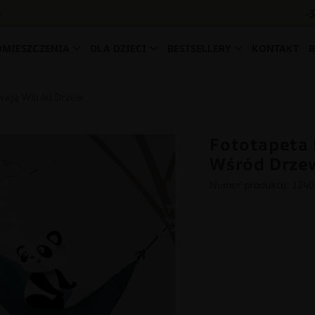
-
0
OMIESZCZENIA
DLA DZIECI
BESTSELLERY
KONTAKT
wają Wśród Drzew
Fototapeta
Wśród Drze
Numer produktu: 124