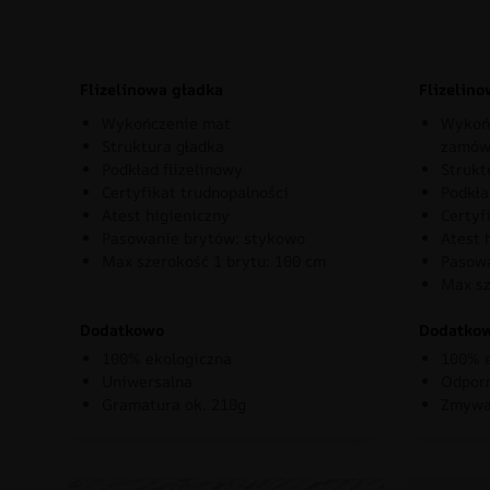
Flizelinowa gładka
Flizelin
Wykończenie mat
Wykońc
Struktura gładka
zamów
Podkład flizelinowy
Strukt
Certyfikat trudnopalności
Podkła
Atest higieniczny
Certyf
Pasowanie brytów: stykowo
Atest 
Max szerokość 1 brytu: 100 cm
Pasowa
Max sz
Dodatkowo
Dodatko
100% ekologiczna
100% e
Uniwersalna
Odporn
Gramatura ok. 210g
Zmywa