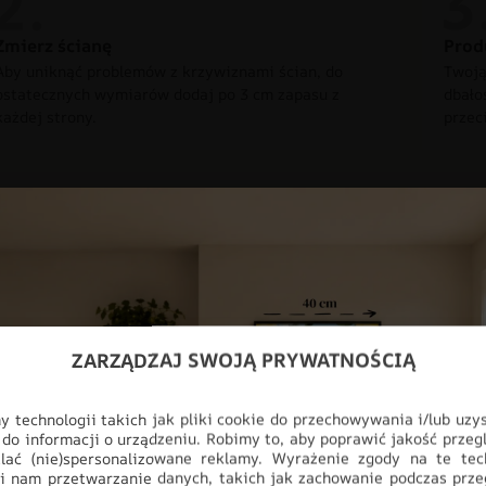
Zmierz ścianę
Prod
Aby uniknąć problemów z krzywiznami ścian, do
Twoją
ostatecznych wymiarów dodaj po 3 cm zapasu z
dbało
każdej strony.
przec
Nowoczesna dek
Odmień swoje wnętrze dzięki fot
ZARZĄDZAJ SWOJĄ PRYWATNOŚCIĄ
design z najwyższą jakością wyk
myślą o nowoczesnych przestrzen
salonu, aż po profesjonalne biur
 technologii takich jak pliki cookie do przechowywania i/lub uzy
 do informacji o urządzeniu. Robimy to, aby poprawić jakość przegl
pełnej personalizacji, produkt i
lać (nie)spersonalizowane reklamy. Wyrażenie zgody na te tec
ściany, stając się głównym punk
i nam przetwarzanie danych, takich jak zachowanie podczas prze