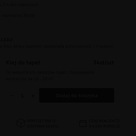
 2-4 dni roboczych
rozmiarze 30x50
KLEJU!
 klej, który zapewni doskonałą przyczepność i trwałość
Klej do tapet
34zł/szt
Do wszystkich rodzajów tapet. Opakowanie
wystarcza na 15 - 20 m².
−
+
Dodaj do koszyka
POWYŻEJ 300 ZŁ
CZAS REALIZACJI
DOSTAWA GRATIS
2-4 DNI ROBOCZE