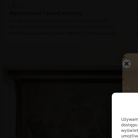
Wybierz wzór i podaj wymiary
Znajdź swój wymarzony motyw w naszej galerii.
Wpisz szerokość i wysokość ściany, wybierz rodzaj
materiału oraz ewentualne odbicie lustrzane wzoru.
Używamy
dostępu
wyświet
umożliw