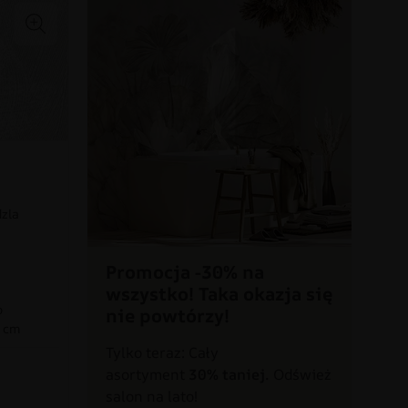
dzla
Promocja -30% na
wszystko! Taka okazja się
o
nie powtórzy!
0 cm
Tylko teraz: Cały
asortyment
30% taniej.
Odśwież
a
salon na lato!