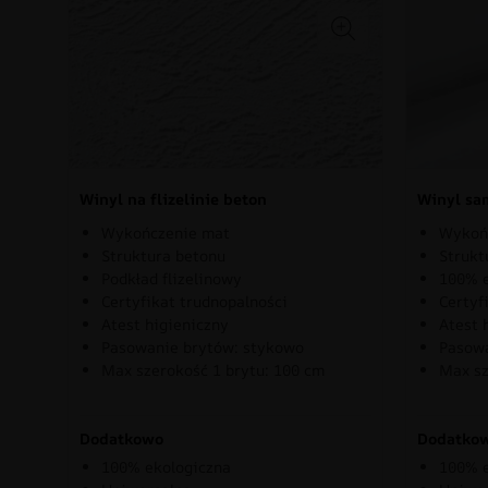
Winyl na flizelinie beton
Winyl sa
Wykończenie mat
Wykoń
Struktura betonu
Strukt
Podkład flizelinowy
100% e
Certyfikat trudnopalności
Certyf
Atest higieniczny
Atest 
Pasowanie brytów: stykowo
Pasowa
Max szerokość 1 brytu: 100 cm
Max sz
Dodatkowo
Dodatko
100% ekologiczna
100% e