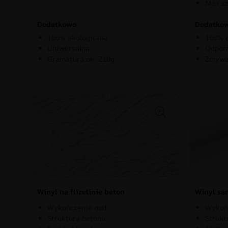
Max sz
Dodatkowo
Dodatko
100% ekologiczna
100% e
Uniwersalna
Odporn
Gramatura ok. 210g
Zmywa
Winyl na flizelinie beton
Winyl sa
Wykończenie mat
Wykoń
Struktura betonu
Strukt