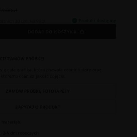
69.90 zł
Produkt dostępny
tatnich 30 dni:
48.93 zł
DODAJ DO KOSZYKA
CI? ZAMÓW PRÓBKĘ!
się cała grafika, która pozwala ocenić kolory oraz
i któremu ocenisz jakość zdjęcia.
ZAMÓW PRÓBKĘ FOTOTAPETY
ZAPYTAJ O PRODUKT
 materiału
 2-4 dni roboczych