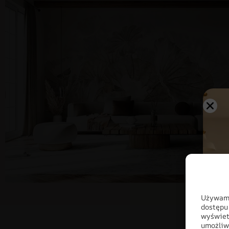
Używamy
dostępu
wyświet
umożliw