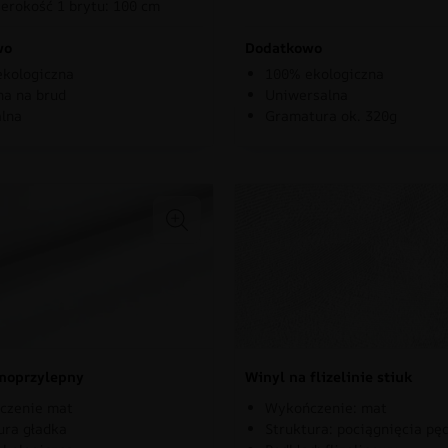
erokość 1 brytu: 100 cm
wo
Dodatkowo
kologiczna
100% ekologiczna
a na brud
Uniwersalna
lna
Gramatura ok. 320g
moprzylepny
Winyl na flizelinie stiuk
czenie mat
Wykończenie: mat
ura gładka
Struktura: pociągnięcia pę