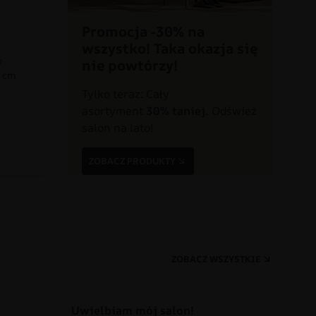
Promocja -30% na
wszystko! Taka okazja się
o
nie powtórzy!
0 cm
Tylko teraz: Cały
asortyment
30% taniej.
Odśwież
a
salon na lato!
ZOBACZ PRODUKTY
ZOBACZ WSZYSTKIE
Uwielbiam mój salon!