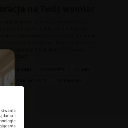
oracja na Twój wymiar
otapecie, która łączy w sobie artystyczny
onania. Ten wzór został zaprojektowany z
iach – od przytulnej sypialni i eleganckiego
o czy stylowy przedpokój. Dzięki możliwości
dealnie dopasuje się do specyfiki Twojej
tem aranżacji.
DO SALONU
FOTOTAPETY
KOLORY
TROPIKALNE LIŚCIE
TROPIKALNY
skiwania
ądania i
hnologie
glądania