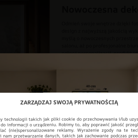
Nowoczesna dek
Odmień swoje wnętrze dzięki fot
design z najwyższą jakością wyk
myślą o nowoczesnych przestrzen
salonu, aż po profesjonalne biur
pełnej personalizacji, produkt i
ściany, stając się głównym punk
3D
DO BIURA
DO POKOJU
ODCIENIE BRĄZU I BEŻU
STYL
ZARZĄDZAJ SWOJĄ PRYWATNOŚCIĄ
 technologii takich jak pliki cookie do przechowywania i/lub uzy
 do informacji o urządzeniu. Robimy to, aby poprawić jakość przegl
lać (nie)spersonalizowane reklamy. Wyrażenie zgody na te tec
i nam przetwarzanie danych, takich jak zachowanie podczas prze