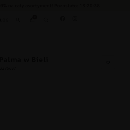
30% na cały asortyment! Pozostało: 13:20:37
0
BLOG
Palma w Bieli
43296607