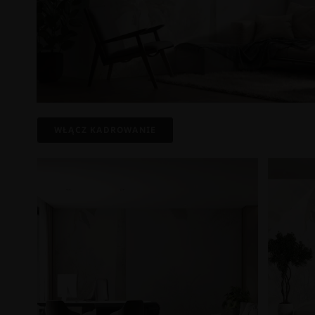
WŁĄCZ KADROWANIE