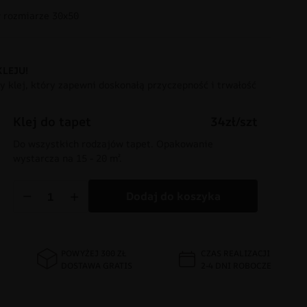
rozmiarze 30x50
KLEJU!
 klej, który zapewni doskonałą przyczepność i trwałość
Klej do tapet
34zł/szt
Do wszystkich rodzajów tapet. Opakowanie
wystarcza na 15 - 20 m².
−
+
Dodaj do koszyka
POWYŻEJ 300 ZŁ
CZAS REALIZACJI
DOSTAWA GRATIS
2-4 DNI ROBOCZE