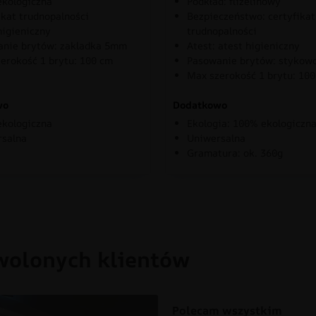
kologiczna
Podkład: flizelinowy
ikat trudnopalności
Bezpieczeństwo: certyfikat
higieniczny
trudnopalności
nie brytów: zakladka 5mm
Atest: atest higieniczny
erokość 1 brytu: 100 cm
Pasowanie brytów: stykow
Max szerokość 1 brytu: 10
wo
Dodatkowo
kologiczna
Ekologia: 100% ekologiczn
rsalna
Uniwersalna
Gramatura: ok. 360g
wolonych klientów
Polecam wszystkim