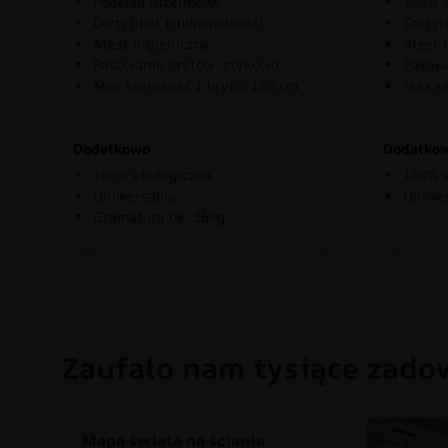
Podkład flizelinowy
100% e
Certyfikat trudnopalności
Certyf
Atest higieniczny
Atest 
Pasowanie brytów: stykowo
Pasowa
Max szerokość 1 brytu: 100 cm
Max sz
Dodatkowo
Dodatko
100% ekologiczna
100% e
Uniwersalna
Uniwe
Gramatura ok. 360g
Zaufało nam tysiące zado
Mapa świata na ścianie