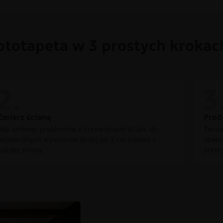
ototapeta w 3 prostych krokac
Zmierz ścianę
Prod
Aby uniknąć problemów z krzywiznami ścian, do
Twoją
ostatecznych wymiarów dodaj po 3 cm zapasu z
dbało
każdej strony.
przec