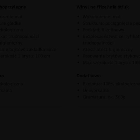
moprzylepny
Winyl na flizelinie stiuk
czenie mat
Wykończenie: mat
ura gładka
Struktura: pociągnięcia pę
kologiczna
Podkład: flizelinowy
ikat trudnopalności
Bezpieczeństwo: certyfikat
higieniczny
trudnopalności
nie brytów: zakladka 5mm
Atest: atest higieniczny
erokość 1 brytu: 100 cm
Pasowanie brytów: stykow
Max szerokość 1 brytu: 10
wo
Dodatkowo
kologiczna
Ekologia: 100% ekologiczn
rsalna
Uniwersalna
Gramatura: ok. 360g