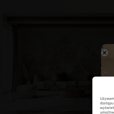
Używamy
dostępu
wyświet
umożliw