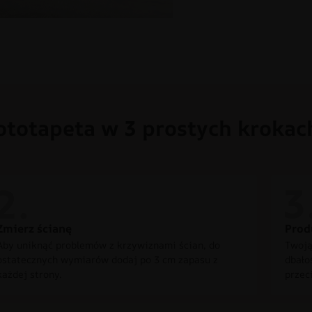
ototapeta w 3 prostych krokac
Zmierz ścianę
Prod
Aby uniknąć problemów z krzywiznami ścian, do
Twoją
ostatecznych wymiarów dodaj po 3 cm zapasu z
dbało
każdej strony.
przec