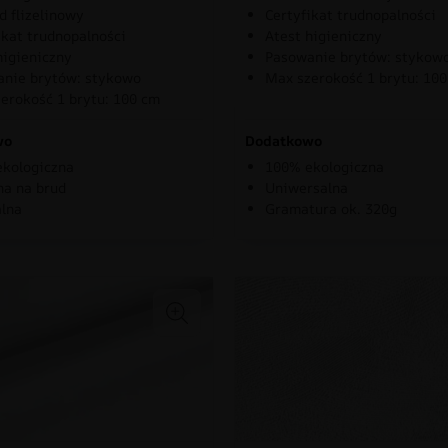
d flizelinowy
Certyfikat trudnopalności
ikat trudnopalności
Atest higieniczny
higieniczny
Pasowanie brytów: stykow
nie brytów: stykowo
Max szerokość 1 brytu: 10
erokość 1 brytu: 100 cm
wo
Dodatkowo
kologiczna
100% ekologiczna
a na brud
Uniwersalna
lna
Gramatura ok. 320g