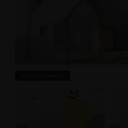
WŁĄCZ KADROWANIE