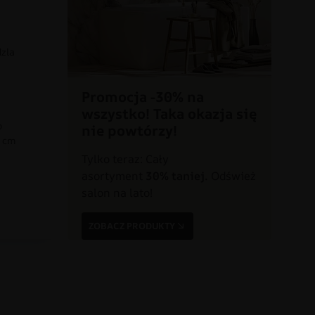
dzla
Promocja -30% na
wszystko! Taka okazja się
o
nie powtórzy!
0 cm
Tylko teraz: Cały
asortyment
30% taniej.
Odśwież
a
salon na lato!
ZOBACZ PRODUKTY