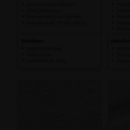
Certyfikat trudnopalności
Podkła
Atest higieniczny
Certyf
Pasowanie brytów: stykowo
Atest 
Max szerokość 1 brytu: 100 cm
Pasowa
Max sz
Dodatkowo
Dodatko
100% ekologiczna
100% e
Uniwersalna
Odporn
Gramatura ok. 210g
Zmywa