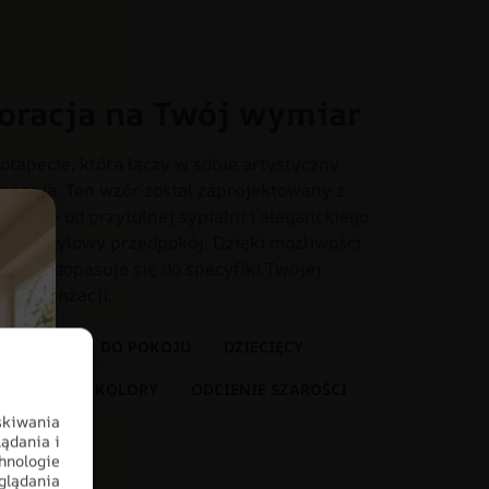
oracja na Twój wymiar
otapecie, która łączy w sobie artystyczny
onania. Ten wzór został zaprojektowany z
iach – od przytulnej sypialni i eleganckiego
o czy stylowy przedpokój. Dzięki możliwości
dealnie dopasuje się do specyfiki Twojej
tem aranżacji.
 DZIECKA
DO POKOJU
DZIECIĘCY
GÓRY
KOLORY
ODCIENIE SZAROŚCI
skiwania
ądania i
hnologie
glądania