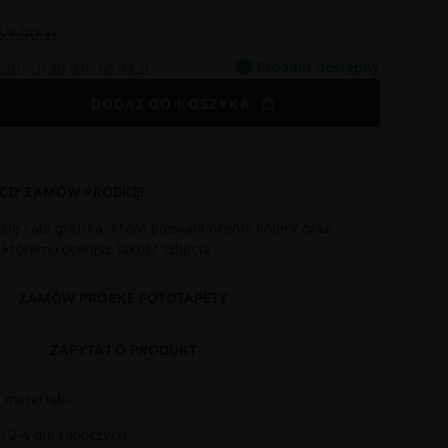
69.90 zł
Produkt dostępny
tatnich 30 dni:
48.93 zł
DODAJ DO KOSZYKA
CI? ZAMÓW PRÓBKĘ!
się cała grafika, która pozwala ocenić kolory oraz
i któremu ocenisz jakość zdjęcia.
ZAMÓW PRÓBKĘ FOTOTAPETY
ZAPYTAJ O PRODUKT
 materiału
 2-4 dni roboczych