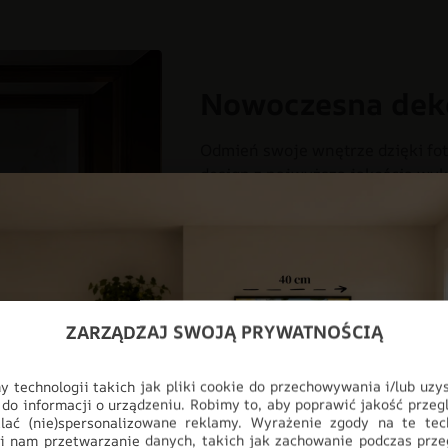
Nowoczesna dek
Odmień swoje wnętrze dzięki fot
design z najwyższą jakością wyk
myślą o nowoczesnych przestrzen
salonu, aż po profesjonalne biur
pełnej personalizacji, produkt i
ściany, stając się głównym punk
CHŁOPIEC
DLA DZIECI
DO
ZARZĄDZAJ SWOJĄ PRYWATNOŚCIĄ
DZIEWCZYNKA
FOTOTAPETY
 technologii takich jak pliki cookie do przechowywania i/lub uzy
STYL
 do informacji o urządzeniu. Robimy to, aby poprawić jakość przegl
lać (nie)spersonalizowane reklamy. Wyrażenie zgody na te tec
i nam przetwarzanie danych, takich jak zachowanie podczas prze