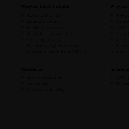
Winyl na flizelinie beton
Winyl sa
Wykończenie mat
Wykoń
Struktura betonu
Strukt
Podkład flizelinowy
100% e
Certyfikat trudnopalności
Certyf
Atest higieniczny
Atest 
Pasowanie brytów: stykowo
Pasowa
Max szerokość 1 brytu: 100 cm
Max sz
Dodatkowo
Dodatko
100% ekologiczna
100% e
Uniwersalna
Uniwe
Gramatura ok. 360g