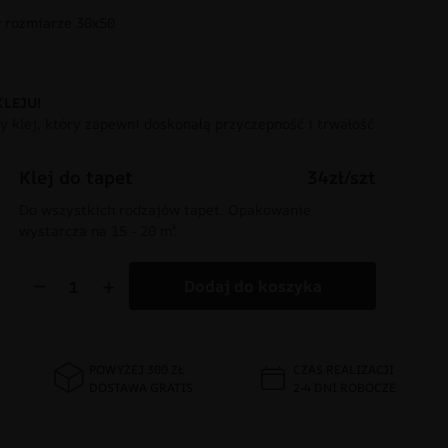
rozmiarze 30x50
KLEJU!
 klej, który zapewni doskonałą przyczepność i trwałość
Klej do tapet
34zł/szt
Do wszystkich rodzajów tapet. Opakowanie
wystarcza na 15 - 20 m².
−
+
Dodaj do koszyka
POWYŻEJ 300 ZŁ
CZAS REALIZACJI
DOSTAWA GRATIS
2-4 DNI ROBOCZE