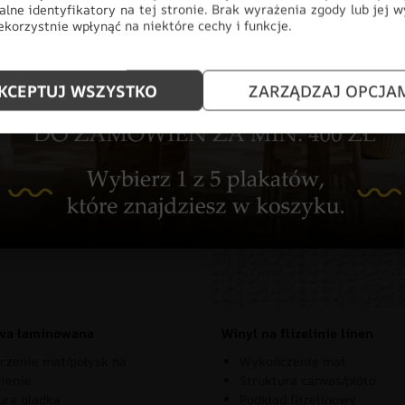
alne identyfikatory na tej stronie. Brak wyrażenia zgody lub jej 
korzystnie wpłynąć na niektóre cechy i funkcje.
KCEPTUJ WSZYSTKO
ZARZĄDZAJ OPCJA
znaj rodzaje naszych materia
owa laminowana
Winyl na flizelinie linen
zenie mat/połysk na
Wykończenie mat
ienie
Struktura canvas/płóto
ura gładka
Podkład flizelinowy