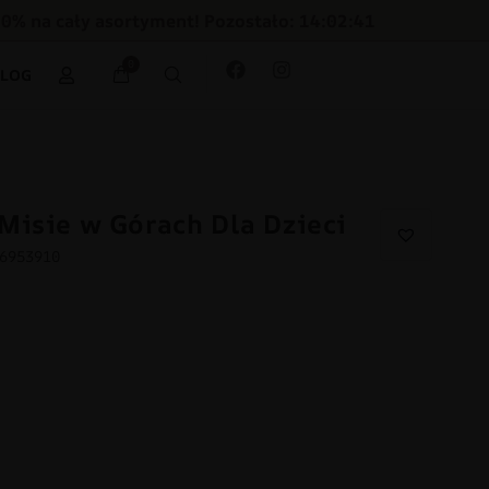
30% na cały asortyment! Pozostało: 14:02:39
0
BLOG
Misie w Górach Dla Dzieci
26953910