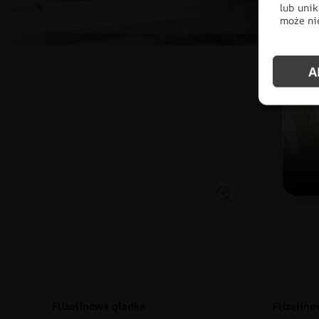
lub unik
może nie
A
Po
Flizelinowa gładka
Flizelin