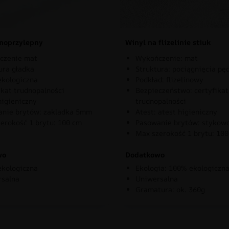
moprzylepny
Winyl na flizelinie stiuk
czenie mat
Wykończenie: mat
ura gładka
Struktura: pociągnięcia pę
kologiczna
Podkład: flizelinowy
ikat trudnopalności
Bezpieczeństwo: certyfikat
higieniczny
trudnopalności
nie brytów: zakladka 5mm
Atest: atest higieniczny
erokość 1 brytu: 100 cm
Pasowanie brytów: stykow
Max szerokość 1 brytu: 10
wo
Dodatkowo
kologiczna
Ekologia: 100% ekologiczn
rsalna
Uniwersalna
Gramatura: ok. 360g