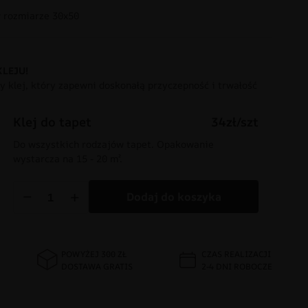
rozmiarze 30x50
KLEJU!
 klej, który zapewni doskonałą przyczepność i trwałość
Klej do tapet
34zł/szt
Do wszystkich rodzajów tapet. Opakowanie
wystarcza na 15 - 20 m².
−
+
Dodaj do koszyka
POWYŻEJ 300 ZŁ
CZAS REALIZACJI
DOSTAWA GRATIS
2-4 DNI ROBOCZE