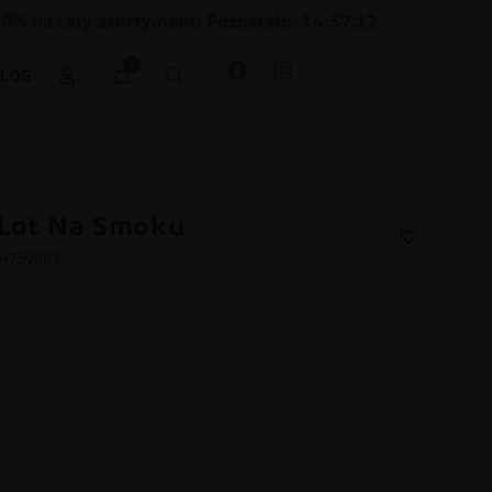
30% na cały asortyment! Pozostało: 14:57:11
0
BLOG
 Lot Na Smoku
54759801