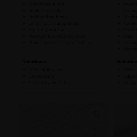
Wykończenie mat
Wykońc
Struktura gładka
zamów
Podkład flizelinowy
Strukt
Certyfikat trudnopalności
Podkła
Atest higieniczny
Certyf
Pasowanie brytów: stykowo
Atest 
Max szerokość 1 brytu: 100 cm
Pasowa
Max sz
Dodatkowo
Dodatko
100% ekologiczna
100% e
Uniwersalna
Odporn
Gramatura ok. 210g
Zmywa