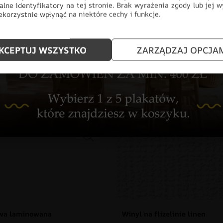
ZWIERZĘTA
alne identyfikatory na tej stronie. Brak wyrażenia zgody lub jej 
korzystnie wpłynąć na niektóre cechy i funkcje.
KCEPTUJ WSZYSTKO
ZARZĄDZAJ OPCJA
znaj rodzaje naszych materia
owa laminowana
Winyl na flizelinie linen