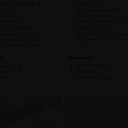
zenie mat/połysk na
Wykończenie mat
ienie
Struktura canvas/płóto
ura gładka
Podkład flizelinowy
d flizelinowy
Certyfikat trudnopalności
ikat trudnopalności
Atest higieniczny
higieniczny
Pasowanie brytów: stykow
nie brytów: stykowo
Max szerokość 1 brytu: 10
erokość 1 brytu: 100 cm
wo
Dodatkowo
kologiczna
100% ekologiczna
a na brud
Uniwersalna
lna
Gramatura ok. 320g