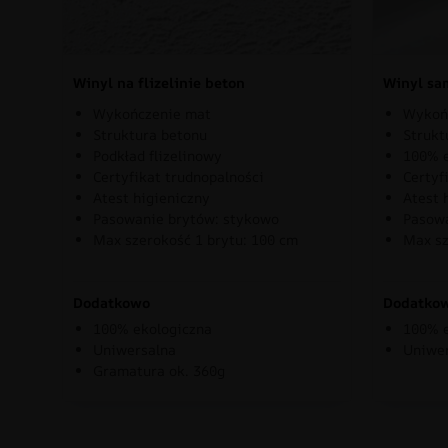
Winyl na flizelinie beton
Winyl sa
Wykończenie mat
Wykoń
Struktura betonu
Strukt
Podkład flizelinowy
100% e
Certyfikat trudnopalności
Certyf
Atest higieniczny
Atest 
Pasowanie brytów: stykowo
Pasowa
Max szerokość 1 brytu: 100 cm
Max sz
Dodatkowo
Dodatko
100% ekologiczna
100% e
Uniwersalna
Uniwe
Gramatura ok. 360g