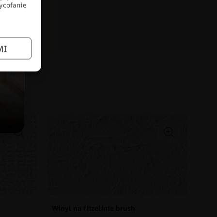
wycofanie
MI
łów
Winyl na flizelinie brush