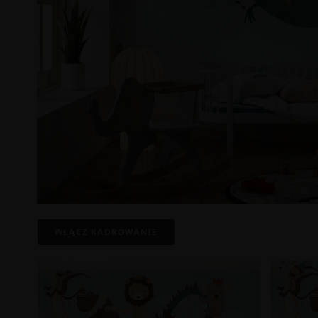
WŁĄCZ KADROWANIE