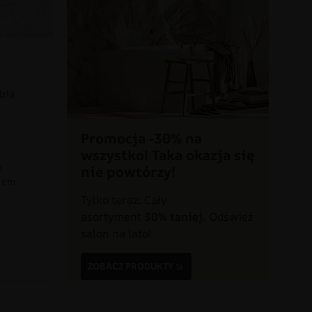
dzla
Promocja -30% na
wszystko! Taka okazja się
o
nie powtórzy!
0 cm
Tylko teraz: Cały
asortyment
30% taniej.
Odśwież
a
salon na lato!
ZOBACZ PRODUKTY