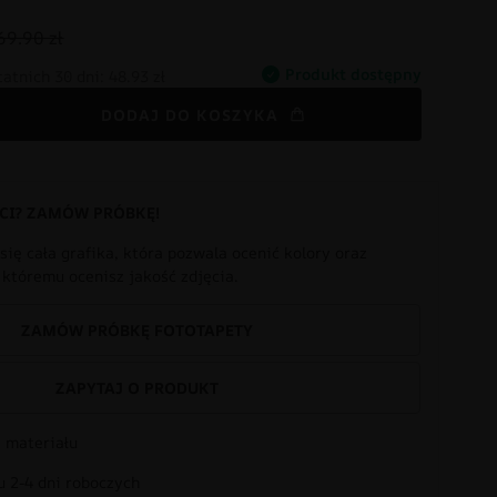
69.90 zł
Produkt dostępny
tatnich 30 dni:
48.93 zł
DODAJ DO KOSZYKA
CI? ZAMÓW PRÓBKĘ!
się cała grafika, która pozwala ocenić kolory oraz
i któremu ocenisz jakość zdjęcia.
ZAMÓW PRÓBKĘ FOTOTAPETY
ZAPYTAJ O PRODUKT
 materiału
 2-4 dni roboczych