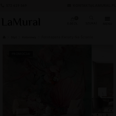
572 619 569
KONTAKT@LAMURAL.PL
0
0.00
ZŁ
Fototapeta Kwiaty Na Ścianie
Styl
Kolorowy
PROMOCJA!