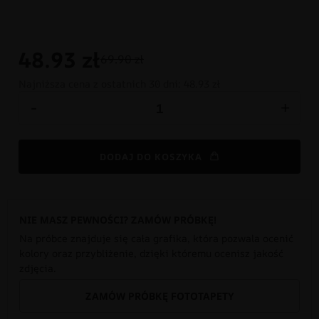
48.93
zł
69.90 zł
Najniższa cena z ostatnich 30 dni:
48.93 zł
-
+
DODAJ DO KOSZYKA
NIE MASZ PEWNOŚCI? ZAMÓW PRÓBKĘ!
Na próbce znajduje się cała grafika, która pozwala ocenić
kolory oraz przybliżenie, dzięki któremu ocenisz jakość
zdjęcia.
ZAMÓW PRÓBKĘ FOTOTAPETY