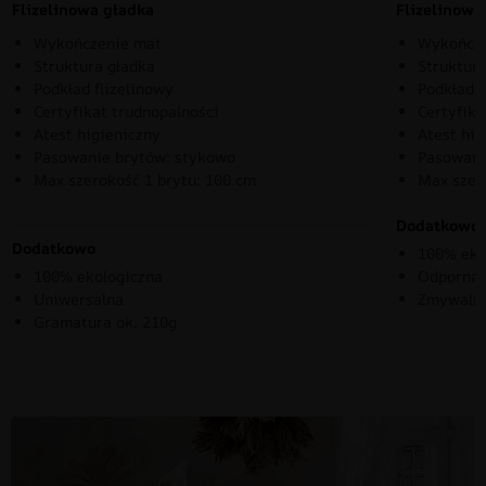
Flizelinowa gładka
Flizelinow
Wykończenie mat
Wykończe
Struktura gładka
Struktura
Podkład flizelinowy
Podkład f
Certyfikat trudnopalności
Certyfika
Atest higieniczny
Atest hig
Pasowanie brytów: stykowo
Pasowani
Max szerokość 1 brytu: 100 cm
Max szer
Dodatkowo
Dodatkowo
100% eko
100% ekologiczna
Odporna 
Uniwersalna
Zmywaln
Gramatura ok. 210g