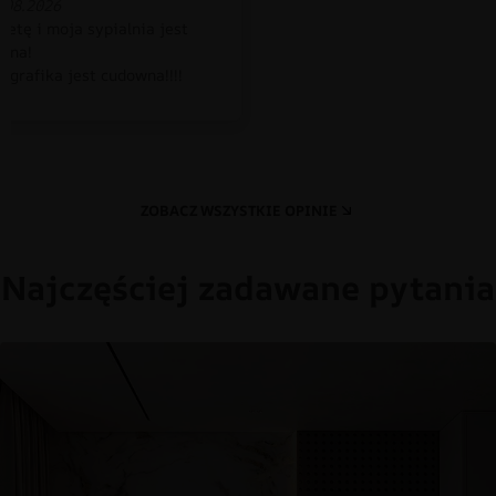
.08.2026
petę i moja sypialnia jest
czna!
 grafika jest cudowna!!!!
ZOBACZ WSZYSTKIE OPINIE
Najczęściej zadawane pytania