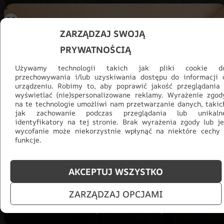
ZARZĄDZAJ SWOJĄ
PRYWATNOŚCIĄ
Używamy technologii takich jak pliki cookie d
przechowywania i/lub uzyskiwania dostępu do informacji 
urządzeniu. Robimy to, aby poprawić jakość przeglądania 
wyświetlać (nie)spersonalizowane reklamy. Wyrażenie zgod
na te technologie umożliwi nam przetwarzanie danych, takic
jak zachowanie podczas przeglądania lub unikaln
Promocja -30% na wszystko! Taka
identyfikatory na tej stronie. Brak wyrażenia zgody lub je
wycofanie może niekorzystnie wpłynąć na niektóre cechy 
okazja się nie powtórzy!
funkcje.
Tylko teraz: Cały asortyment
30% taniej.
Odśwież
salon na lato!
AKCEPTUJ WSZYSTKO
ZOBACZ PRODUKTY
ZARZĄDZAJ OPCJAMI