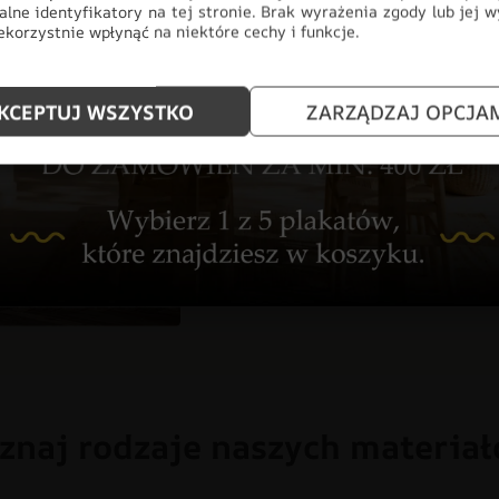
alne identyfikatory na tej stronie. Brak wyrażenia zgody lub jej 
design z najwyższą jakością wyk
korzystnie wpłynąć na niektóre cechy i funkcje.
myślą o nowoczesnych przestrzen
salonu, aż po profesjonalne biur
pełnej personalizacji, produkt i
KCEPTUJ WSZYSTKO
ZARZĄDZAJ OPCJA
ściany, stając się głównym punk
DO BIURA
DO POKOJU
DO
GLAMOUR
KOLORY
ODCIE
TROPIKALNE LIŚCIE
znaj rodzaje naszych materia