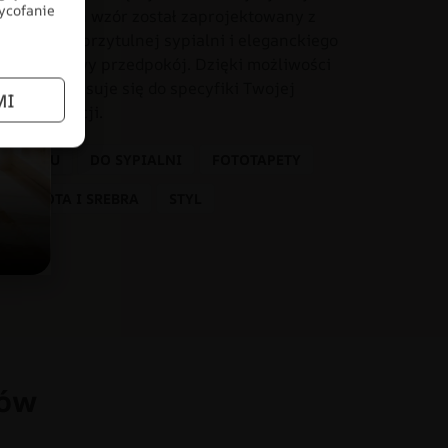
wycofanie
onania. Ten wzór został zaprojektowany z
iach – od przytulnej sypialni i eleganckiego
o czy stylowy przedpokój. Dzięki możliwości
dealnie dopasuje się do specyfiki Twojej
MI
tem aranżacji.
 SALONU
DO SYPIALNI
FOTOTAPETY
NIE ZŁOTA I SREBRA
STYL
łów