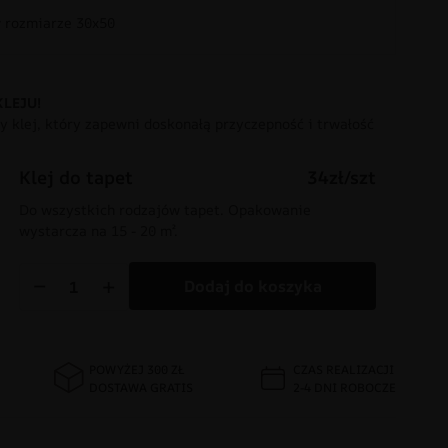
rozmiarze 30x50
KLEJU!
 klej, który zapewni doskonałą przyczepność i trwałość
Klej do tapet
34zł/szt
Do wszystkich rodzajów tapet. Opakowanie
wystarcza na 15 - 20 m².
−
+
Dodaj do koszyka
POWYŻEJ 300 ZŁ
CZAS REALIZACJI
DOSTAWA GRATIS
2-4 DNI ROBOCZE