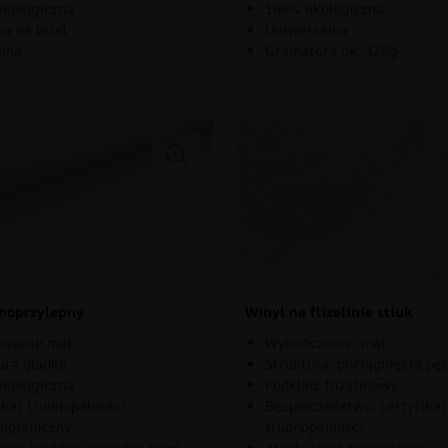
kologiczna
100% ekologiczna
a na brud
Uniwersalna
lna
Gramatura ok. 320g
moprzylepny
Winyl na flizelinie stiuk
czenie mat
Wykończenie: mat
ura gładka
Struktura: pociągnięcia pę
kologiczna
Podkład: flizelinowy
ikat trudnopalności
Bezpieczeństwo: certyfikat
higieniczny
trudnopalności
nie brytów: zakladka 5mm
Atest: atest higieniczny