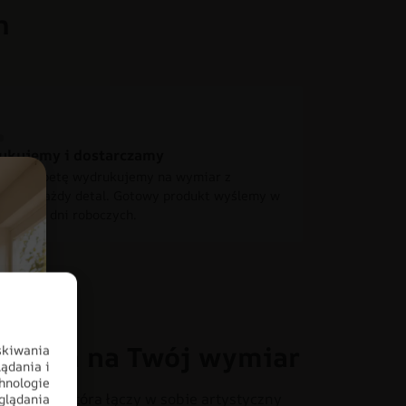
h
ukujemy i dostarczamy
 fototapetę wydrukujemy na wymiar z
ścią o każdy detal. Gotowy produkt wyślemy w
iągu 2-4 dni roboczych.
oracja na Twój wymiar
skiwania
ądania i
hnologie
otapecie, która łączy w sobie artystyczny
glądania