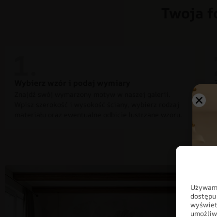
Twoja f
Wybierz wzór i podaj wymiary
Znajdź swój wymarzony motyw w naszej galerii.
Wpisz szerokość i wysokość ściany, wybierz rodzaj
materiału oraz ewentualne odbicie lustrzane wzoru.
Używamy
dostępu
wyświet
umożliw