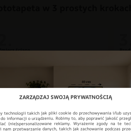
ototapeta w 3 prostych krokac
Zmierz ścianę
Prod
Aby uniknąć problemów z krzywiznami ścian, do
Twoją
ostatecznych wymiarów dodaj po 3 cm zapasu z
dbało
każdej strony.
przec
ZARZĄDZAJ SWOJĄ PRYWATNOŚCIĄ
Nowoczesna dek
 technologii takich jak pliki cookie do przechowywania i/lub uzy
 do informacji o urządzeniu. Robimy to, aby poprawić jakość przegl
lać (nie)spersonalizowane reklamy. Wyrażenie zgody na te tec
Odmień swoje wnętrze dzięki fot
i nam przetwarzanie danych, takich jak zachowanie podczas prze