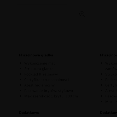
Flizelinowa gładka
Flizelin
Wykończenie mat
Wykońc
Struktura gładka
zamów
Podkład flizelinowy
Strukt
Certyfikat trudnopalności
Podkła
Atest higieniczny
Certyf
Pasowanie brytów: stykowo
Atest 
Max szerokość 1 brytu: 100 cm
Pasowa
Max sz
Dodatkowo
Dodatko