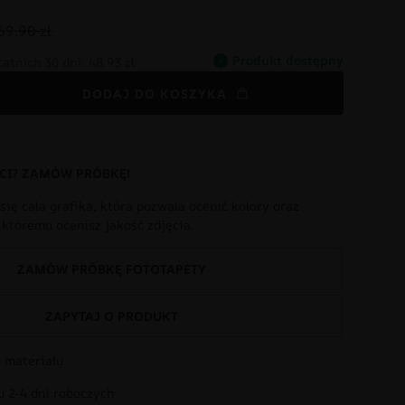
69.90 zł
Produkt dostępny
tatnich 30 dni:
48.93 zł
DODAJ DO KOSZYKA
CI? ZAMÓW PRÓBKĘ!
się cała grafika, która pozwala ocenić kolory oraz
i któremu ocenisz jakość zdjęcia.
ZAMÓW PRÓBKĘ FOTOTAPETY
ZAPYTAJ O PRODUKT
 materiału
 2-4 dni roboczych