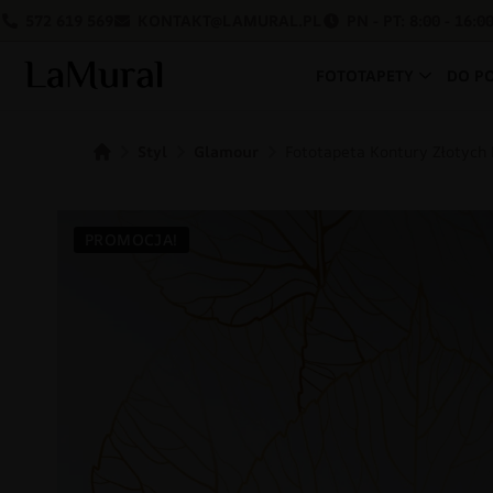
572 619 569
KONTAKT@LAMURAL.PL
PN - PT: 8:00 - 16:0
FOTOTAPETY
DO P
Styl
Glamour
Fototapeta Kontury Złotych 
PROMOCJA!