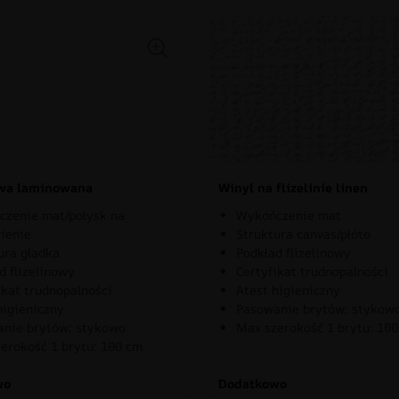
owa laminowana
Winyl na flizelinie linen
zenie mat/połysk na
Wykończenie mat
ienie
Struktura canvas/płóto
ura gładka
Podkład flizelinowy
d flizelinowy
Certyfikat trudnopalności
ikat trudnopalności
Atest higieniczny
higieniczny
Pasowanie brytów: stykow
nie brytów: stykowo
Max szerokość 1 brytu: 10
erokość 1 brytu: 100 cm
wo
Dodatkowo