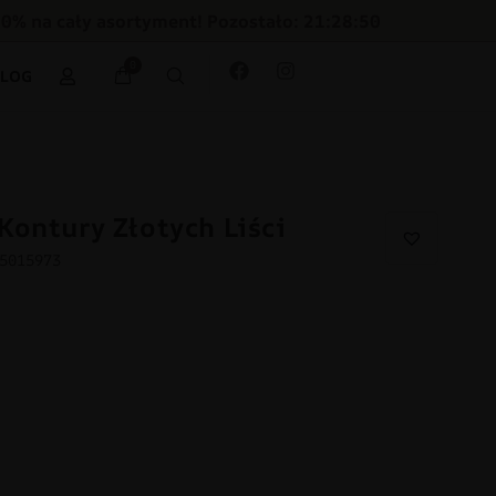
30% na cały asortyment! Pozostało: 21:28:49
0
BLOG
Kontury Złotych Liści
95015973