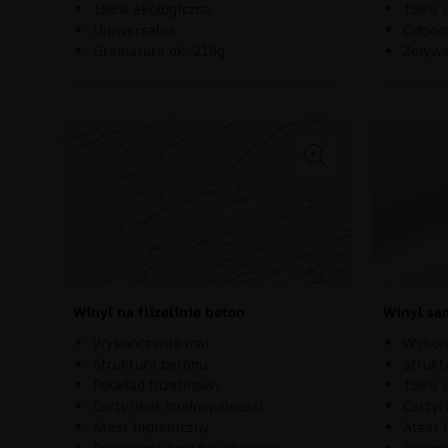
100% ekologiczna
100% e
Uniwersalna
Odporn
Gramatura ok. 210g
Zmywa
Winyl na flizelinie beton
Winyl sa
Wykończenie mat
Wykoń
Struktura betonu
Strukt
Podkład flizelinowy
100% e
Certyfikat trudnopalności
Certyf
Atest higieniczny
Atest 
Pasowanie brytów: stykowo
Pasowa