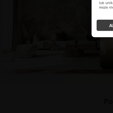
lub unik
może nie
A
Po